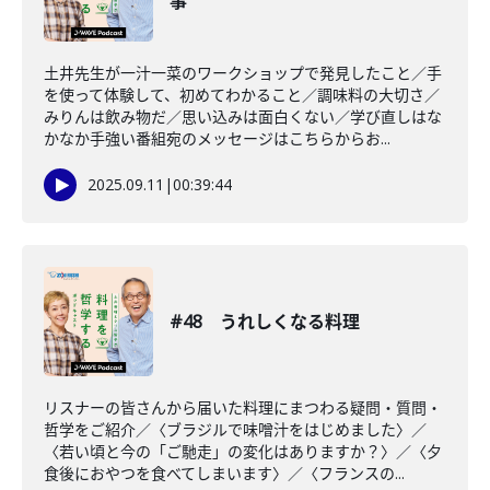
事
土井先生が一汁一菜のワークショップで発見したこと／手
を使って体験して、初めてわかること／調味料の大切さ／
みりんは飲み物だ／思い込みは面白くない／学び直しはな
かなか手強い番組宛のメッセージはこちらからお...
2025.09.11
|
00:39:44
#48 うれしくなる料理
リスナーの皆さんから届いた料理にまつわる疑問・質問・
哲学をご紹介／〈ブラジルで味噌汁をはじめました〉／
〈若い頃と今の「ご馳走」の変化はありますか？〉／〈夕
食後におやつを食べてしまいます〉／〈フランスの...