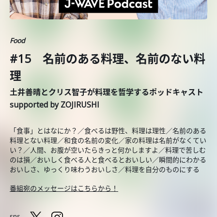
Food
#15 名前のある料理、名前のない料
理
土井善晴とクリス智子が料理を哲学するポッドキャスト
supported by ZOJIRUSHI
「食事」とはなにか？／食べるは野性、料理は理性／名前のある
料理とない料理／和食の名前の変化／家の料理は名前がなくてい
い？／人間、お腹が空いたらきっと何かしますよ／料理で苦しむ
のは損／おいしく食べる人と食べるとおいしい／瞬間的にわかる
おいしさ、ゆっくり味わうおいしさ／料理を自分のものにする
番組宛のメッセージはこちらから！
sns