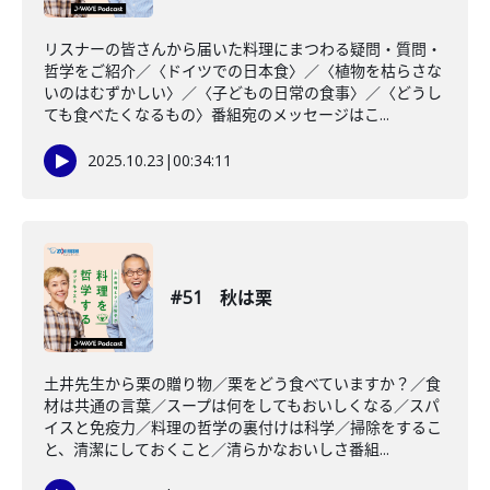
リスナーの皆さんから届いた料理にまつわる疑問・質問・
哲学をご紹介／〈ドイツでの日本食〉／〈植物を枯らさな
いのはむずかしい〉／〈子どもの日常の食事〉／〈どうし
ても食べたくなるもの〉番組宛のメッセージはこ...
2025.10.23
|
00:34:11
#51 秋は栗
土井先生から栗の贈り物／栗をどう食べていますか？／食
材は共通の言葉／スープは何をしてもおいしくなる／スパ
イスと免疫力／料理の哲学の裏付けは科学／掃除をするこ
と、清潔にしておくこと／清らかなおいしさ番組...