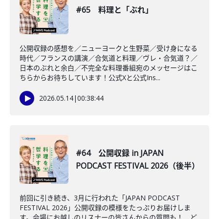
#65 料理と「ぶれ」
公開収録の感想を／ニューヨークと生野菜／受け身になる
時代／フランスの講演／合気道と料理／ヴレ・合気道？／
日本のぶれと余白／不完全な料理番組宛のメッセージはこ
ちらからお待ちしています！公式Xと公式Ins...
2026.05.14
|
00:38:44
#64 公開収録 in JAPAN
PODCAST FESTIVAL 2026（後半）
前回に引き続き、3月に行われた「JAPAN PODCAST
FESTIVAL 2026」公開収録の模様をたっぷりお届けしま
す。会場にお越しのリスナーの皆さんからの質問も！ ど