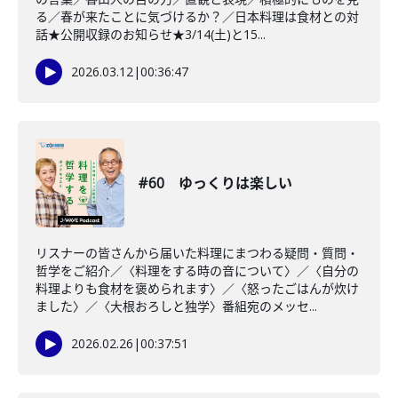
る／春が来たことに気づけるか？／日本料理は食材との対
話★公開収録のお知らせ★3/14(土)と15...
2026.03.12
|
00:36:47
#60 ゆっくりは楽しい
リスナーの皆さんから届いた料理にまつわる疑問・質問・
哲学をご紹介／〈料理をする時の音について〉／〈自分の
料理よりも食材を褒められます〉／〈怒ったごはんが炊け
ました〉／〈大根おろしと独学〉番組宛のメッセ...
2026.02.26
|
00:37:51