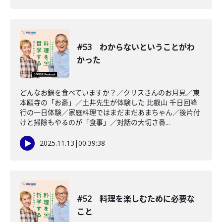
#53 わからないということがわ
かった
どんなお鍋を食べていますか？／クリスさんのお月見／東
本願寺の「お斎」／土井先生が体験した 比叡山 千日回峰
行の一日体験／家庭料理ではまだまだあまちゃん／後片付
けと掃除もやるのが「食事」／対話の大切さ番...
2025.11.13
|
00:39:38
#52 料理を楽しむために必要な
こと