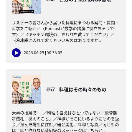
リスナーの皆さんから届いた料理にまつわる疑問・質問・
哲学をご紹介／〈Podcastが数学の講演に役立ちそうで
す〉／〈キッチン環境のこだわりを教えてください〉／
〈冷凍庫に入れておくといいものはありますか...
2026.06.25
|
00:36:05
#67 料理はその時々のもの
大学の授業で……／料理の答えはひとつではない／能登農
耕儀礼「あえのこと」／神様がそこにいるようにものを扱
う／澄んだ場所に住む／器と美術／料理と写真／同じもの
は二度と作れない番組宛のメッセージはこちらか...