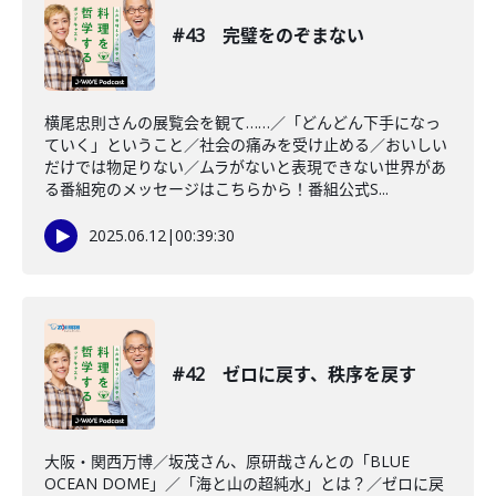
#43 完璧をのぞまない
横尾忠則さんの展覧会を観て……／「どんどん下手になっ
ていく」ということ／社会の痛みを受け止める／おいしい
だけでは物足りない／ムラがないと表現できない世界があ
る番組宛のメッセージはこちらから！番組公式S...
2025.06.12
|
00:39:30
#42 ゼロに戻す、秩序を戻す
大阪・関西万博／坂茂さん、原研哉さんとの「BLUE
OCEAN DOME」／「海と山の超純水」とは？／ゼロに戻