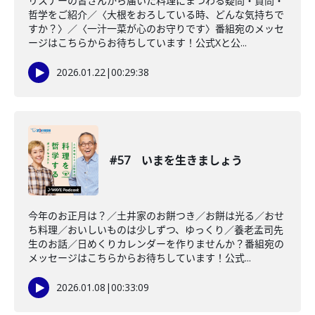
リスナーの皆さんから届いた料理にまつわる疑問・質問・
哲学をご紹介／〈大根をおろしている時、どんな気持ちで
すか？〉／〈一汁一菜が心のお守りです〉番組宛のメッセ
ージはこちらからお待ちしています！公式Xと公...
2026.01.22
|
00:29:38
#57 いまを生きましょう
今年のお正月は？／土井家のお餅つき／お餅は光る／おせ
ち料理／おいしいものは少しずつ、ゆっくり／養老孟司先
生のお話／日めくりカレンダーを作りませんか？番組宛の
メッセージはこちらからお待ちしています！公式...
2026.01.08
|
00:33:09