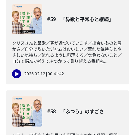
#59 「鼻歌と平常心と継続」
クリスさんと鼻歌／春が近づいています／出会いものと豊
かさ／自分で炊いたジャムはおいしい／荒れた気持ちとや
さしい気持ち／流れるように料理する／気負わないこと／
自分で悩んで考えてぶつかって乗り越える番組宛...
2026.02.12
|
00:41:42
#58 「ふつう」のすごさ