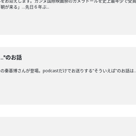
んをお迎えします。カンヌ国際映画祭のカメラドールを史上最年少で受
が来る」…先日６年ぶ...
…"のお話
博さんが登場。podcastだけでお送りする”そういえば”のお話は…お部屋の話。〇