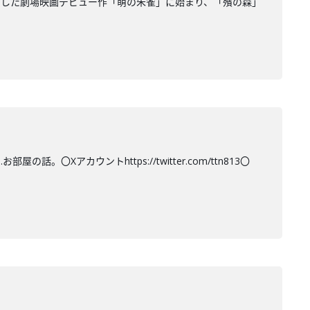
賞した劇場映画デビュー作「萌の朱雀」に始まり、「殯の森」
Xアカウントhttps://twitter.com/ttn813〇