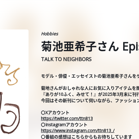
Hobbies
菊池亜希子さん Epis
TALK TO NEIGHBORS
モデル・俳優・エッセイストの菊池亜希子さんを
菊地さんがおしゃれな人にお気に入りアイテムを
『ありが10ふく、みせて！』が2025年3月末に
今回はその新刊について伺いながら、ファッショ
〇Xアカウント
https://twitter.com/ttn813
〇Instagramアカウント
https://www.instagram.com/ttn813_/
〇番組の感想はこちらからもお待ちしています