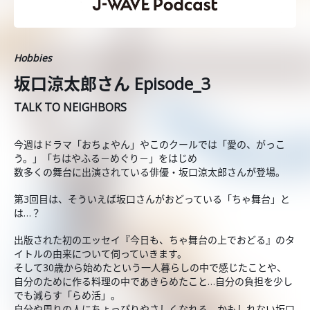
Hobbies
坂口涼太郎さん Episode_3
TALK TO NEIGHBORS
今週はドラマ「おちょやん」やこのクールでは「愛の、がっこ
う。」「ちはやふる－めぐり－」をはじめ
数多くの舞台に出演されている俳優・坂口涼太郎さんが登場。
第3回目は、そういえば坂口さんがおどっている「ちゃ舞台」と
は…？
出版された初のエッセイ『今日も、ちゃ舞台の上でおどる』のタ
イトルの由来について伺っていきます。
そして30歳から始めたという一人暮らしの中で感じたことや、
自分のために作る料理の中であきらめたこと…自分の負担を少し
でも減らす「らめ活」。
自分や周りの人にちょっぴりやさしくなれる、かもしれない坂口