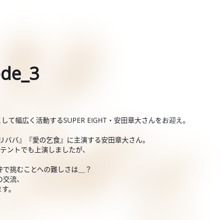
de_3
て幅広く活動するSUPER EIGHT・安田章大さんをお迎え。
『アリババ』『愛の乞食』に主演する安田章大さん。
外テントでも上演しましたが、
弁で挑むことへの難しさは＿？
の交流、
ます。