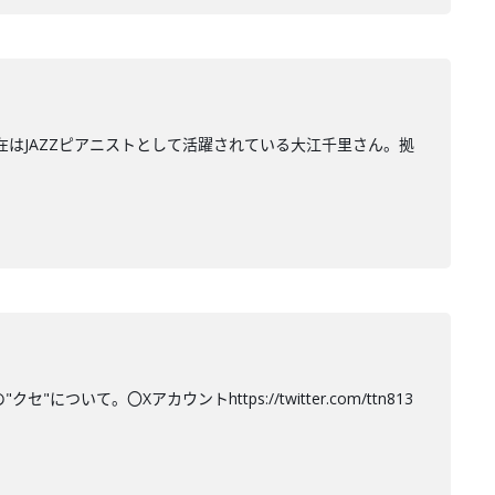
在はJAZZピアニストとして活躍されている大江千里さん。拠
て。〇Xアカウントhttps://twitter.com/ttn813