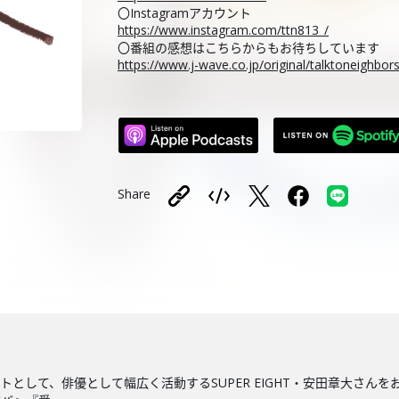
〇Instagramアカウント
https://www.instagram.com/ttn813_/
〇番組の感想はこちらからもお待ちしています
https://www.j-wave.co.jp/original/talktoneighbo
Share
として、俳優として幅広く活動するSUPER EIGHT・安田章大さんを