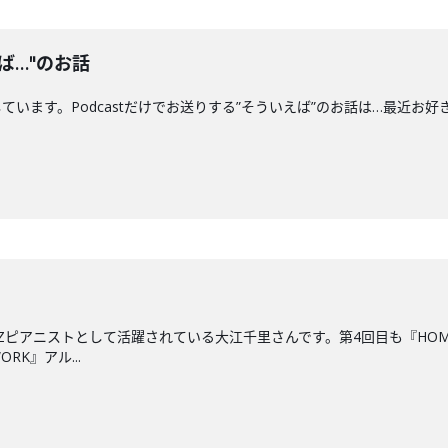
ば…"のお話
す。Podcastだけでお送りする”そういえば”のお話は…最近お好きな"船"につい
ZZピアニストとして活躍されている大江千里さんです。第4回目も『HO
RK』アル...