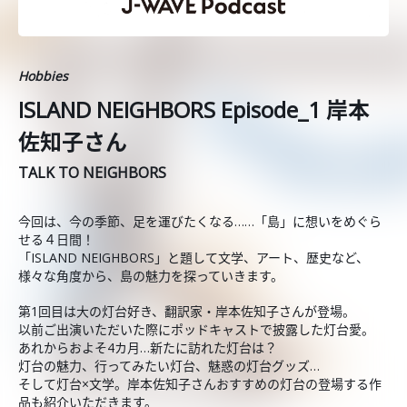
Hobbies
ISLAND NEIGHBORS Episode_1 岸本
佐知子さん
TALK TO NEIGHBORS
今回は、今の季節、足を運びたくなる……「島」に想いをめぐら
せる４日間！
「ISLAND NEIGHBORS」と題して文学、アート、歴史など、
様々な角度から、島の魅力を探っていきます。
第1回目は大の灯台好き、翻訳家・岸本佐知子さんが登場。
以前ご出演いただいた際にポッドキャストで披露した灯台愛。
あれからおよそ4カ月…新たに訪れた灯台は？
灯台の魅力、行ってみたい灯台、魅惑の灯台グッズ…
そして灯台×文学。岸本佐知子さんおすすめの灯台の登場する作
品も紹介いただきます。