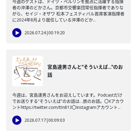
今週のゲストは、ドイツ・ベルリンを拠点に活躍する指揮
者の沖澤のどかさん。京都市交響楽団常任指揮者でありな
がら、セイジ・オザワ 松本フェスティバル首席客演指揮者
に2024年8月より就任している沖澤のどか...
2026.07.24
|
00:19:20
宮島達男さんと"そういえば…"のお
話
今週は、宮島達男さんをお迎えしています。Podcastだけ
でお送りする”そういえば”のお話は…旅のお話。〇Xアカウ
ントhttps://twitter.com/ttn813〇Instagramアカウント...
2026.07.17
|
00:09:03