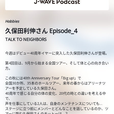
Hobbies
久保田利伸さん Episode_4
TALK TO NEIGHBORS
今週はデビュー40周年イヤーに突入した久保田利伸さんが登場。
第4回目は、9月から始まる全国ツアー、そして体と心の向き合い
方。
この秋には40th Anniversary Tour「Big up!」で
全国30か所、35本のホールツアー、来年の春からはアリーナツ
アーを予定している久保田さん。
40周年で感じる自分の体の変化、20代の時との違いを考える中
で、
声を仕事にしている2人は、自身のメンテナンスについても…
ステージに立つ前にメンバーとどんなことを話しているのか、ツ
アーに臨む久保田さんのモットーは…？