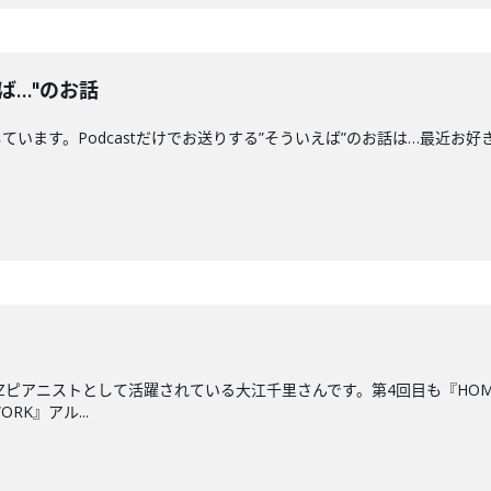
ば…"のお話
す。Podcastだけでお送りする”そういえば”のお話は…最近お好きな"船"につい
ZZピアニストとして活躍されている大江千里さんです。第4回目も『HO
RK』アル...