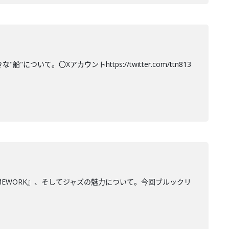
て。〇Xアカウントhttps://twitter.com/ttn813
MEWORK』、そしてジャズの魅力について。今回ブルックリ