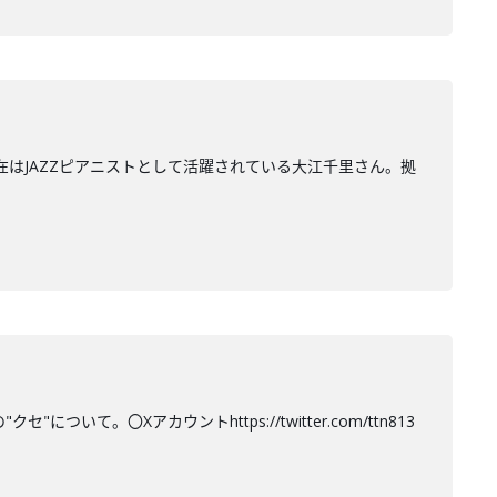
在はJAZZピアニストとして活躍されている大江千里さん。拠
て。〇Xアカウントhttps://twitter.com/ttn813