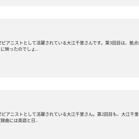
ZZピアニストとして活躍されている大江千里さんです。第3回目は、拠点
映ったのでしょ...
ZZピアニストとして活躍されている大江千里さん。第2回目も、大江千
録曲には英語と日...