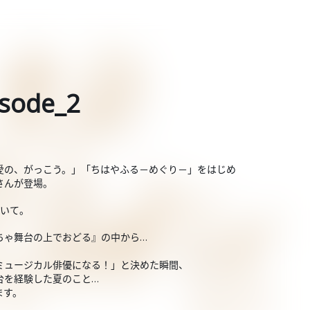
ode_2
愛の、がっこう。」「ちはやふる－めぐり－」をはじめ
さんが登場。
ついて。
ちゃ舞台の上でおどる』の中から…
、
ミュージカル俳優になる！」と決めた瞬間、
台を経験した夏のこと…
ます。