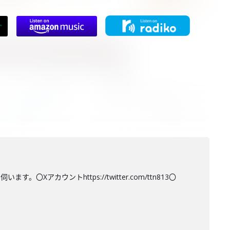
ウントhttps://twitter.com/ttn813〇