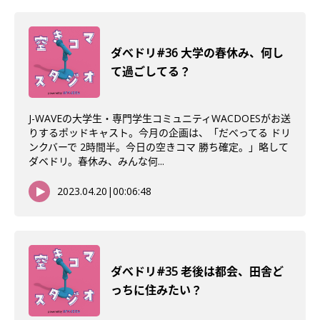
ダべドリ#36 大学の春休み、何し
て過ごしてる？
J-WAVEの大学生・専門学生コミュニティWACDOESがお送
りするポッドキャスト。今月の企画は、「だべってる ドリ
ンクバーで 2時間半。今日の空きコマ 勝ち確定。」略して
ダベドリ。春休み、みんな何...
2023.04.20
|
00:06:48
ダべドリ#35 老後は都会、田舎ど
っちに住みたい？