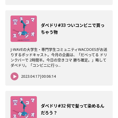
ダべドリ#33 ついコンビニで買っ
ちゃう物
J-WAVEの大学生・専門学生コミュニティWACDOESがお送
りするポッドキャスト。今月の企画は、「だべってる ドリ
ンクバーで 2時間半。今日の空きコマ 勝ち確定。」略して
ダベドリ。「コンビニに行っ...
2023.04.17
|
00:06:14
ダべドリ#32 何で髪って染めるん
だろう？