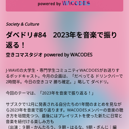
Society & Culture
ダベドリ#84 2023年を音楽で振り
返る！
空きコマスタジオ powered by WACODES
J-WAVEの大学生・専門学生コミュニティWACDOESがお送りす
るポッドキャスト。今月の企画は、「だべってる ドリンクバーで
2時間半。今日の空きコマ 勝ち確定。」略して ダベドリ。
今回のテーマは、「2023年を音楽で振り返る！」
サブスクで12月に発表される自分たちの1年間のまとめを見なが
ら2023年を音楽で振り返ります。WACODESメンバーの音楽の聴
き方を垣間見つつ、最後にはプレイリストを使った新たに日常と
音楽を紐付ける楽しみ方も
（出演：９期・かんたろう、９期・はるな、9期・ぎんじ｜編