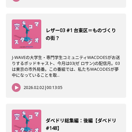
レザー03 #1 台東区＝ものづくり
の街？
J-WAVEの大学生・専門学生コミュニティWACDOESがお送
りするポッドキャスト、今月は03(ゼ ロサン)の配信月。03
は東京の市外局番。この番組では、私たちWACODESが夢
中になっていることを取...
2026.02.02
|
00:13:05
ダべドリ総集編：後編【ダべドリ
#148】