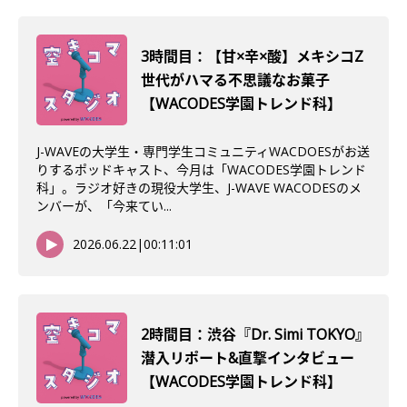
3時間目：【甘×辛×酸】メキシコZ
世代がハマる不思議なお菓子
【WACODES学園トレンド科】
J-WAVEの大学生・専門学生コミュニティWACDOESがお送
りするポッドキャスト、今月は「WACODES学園トレンド
科」。ラジオ好きの現役大学生、J-WAVE WACODESのメ
ンバーが、「今来てい...
2026.06.22
|
00:11:01
2時間目：渋谷『Dr. Simi TOKYO』
潜入リポート&直撃インタビュー
【WACODES学園トレンド科】