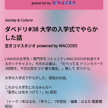
Society & Culture
ダべドリ#38 大学の入学式でやらか
した話
空きコマスタジオ powered by WACODES
J-WAVEの大学生・専門学生コミュニティWACDOESがお送りす
るポッドキャスト。今月の企画は、「だべってる ドリンクバーで
2時間半。今日の空きコマ 勝ち確定。」略して ダベドリ。
大学の入学式でやらかした、琥珀のお話。
これから大学生になるみんなへ
「髪色には気をつけて！」by 琥珀
（トーク: 1年はるな、1年りこ、1年琥珀 ｜編集：はるな 概要欄:
琥珀）