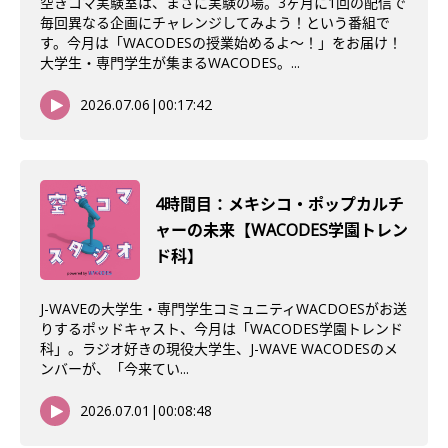
空きコマ実験室は、まさに実験の場。3ヶ月に1回の配信で
毎回異なる企画にチャレンジしてみよう！という番組で
す。今月は「WACODESの授業始めるよ～！」をお届け！
大学生・専門学生が集まるWACODES。...
2026.07.06
|
00:17:42
4時間目：メキシコ・ポップカルチ
ャーの未来【WACODES学園トレン
ド科】
J-WAVEの大学生・専門学生コミュニティWACDOESがお送
りするポッドキャスト、今月は「WACODES学園トレンド
科」。ラジオ好きの現役大学生、J-WAVE WACODESのメ
ンバーが、「今来てい...
2026.07.01
|
00:08:48