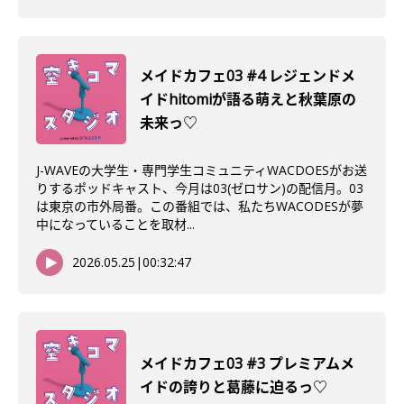
メイドカフェ03 #4 レジェンドメ
イドhitomiが語る萌えと秋葉原の
未来っ♡
J-WAVEの大学生・専門学生コミュニティWACDOESがお送
りするポッドキャスト、今月は03(ゼロサン)の配信月。03
は東京の市外局番。この番組では、私たちWACODESが夢
中になっていることを取材...
2026.05.25
|
00:32:47
メイドカフェ03 #3 プレミアムメ
イドの誇りと葛藤に迫るっ♡