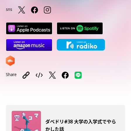
sns
Share
ダべドリ#38 大学の入学式でやら
かした話