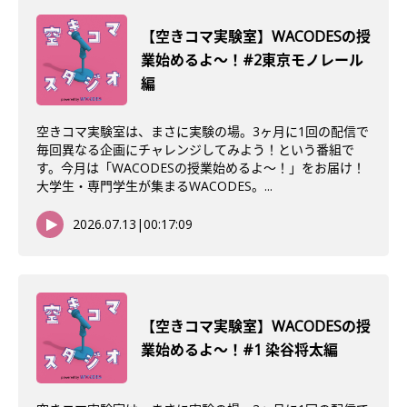
【空きコマ実験室】WACODESの授
業始めるよ〜！#2東京モノレール
編
空きコマ実験室は、まさに実験の場。3ヶ月に1回の配信で
毎回異なる企画にチャレンジしてみよう！という番組で
す。今月は「WACODESの授業始めるよ～！」をお届け！
大学生・専門学生が集まるWACODES。...
2026.07.13
|
00:17:09
【空きコマ実験室】WACODESの授
業始めるよ～！#1 染谷将太編