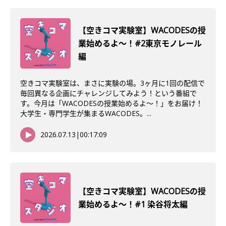
【空きコマ実験室】WACODESの授
業始めるよ〜！#2東京モノレール
編
空きコマ実験室は、まさに実験の場。3ヶ月に1回の配信で
毎回異なる企画にチャレンジしてみよう！という番組で
す。今月は「WACODESの授業始めるよ～！」をお届け！
大学生・専門学生が集まるWACODES。...
2026.07.13
|
00:17:09
【空きコマ実験室】WACODESの授
業始めるよ～！#1 染谷将太編