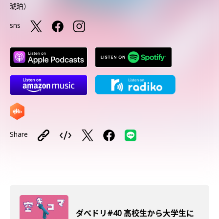
琥珀）
sns
Share
ダべドリ#40 高校生から大学生に