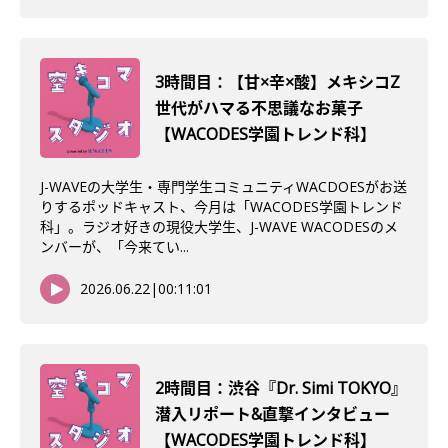
3時間目：【甘×辛×酸】メキシコZ
世代がハマる不思議なお菓子
【WACODES学園トレンド科】
J-WAVEの大学生・専門学生コミュニティWACDOESがお送
りするポッドキャスト、今月は「WACODES学園トレンド
科」。ラジオ好きの現役大学生、J-WAVE WACODESのメ
ンバーが、「今来てい...
2026.06.22
|
00:11:01
2時間目：渋谷『Dr. Simi TOKYO』
潜入リポート&直撃インタビュー
【WACODES学園トレンド科】