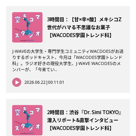
3時間目：【甘×辛×酸】メキシコZ
世代がハマる不思議なお菓子
【WACODES学園トレンド科】
J-WAVEの大学生・専門学生コミュニティWACDOESがお送
りするポッドキャスト、今月は「WACODES学園トレンド
科」。ラジオ好きの現役大学生、J-WAVE WACODESのメ
ンバーが、「今来てい...
2026.06.22
|
00:11:01
2時間目：渋谷『Dr. Simi TOKYO』
潜入リポート&直撃インタビュー
【WACODES学園トレンド科】