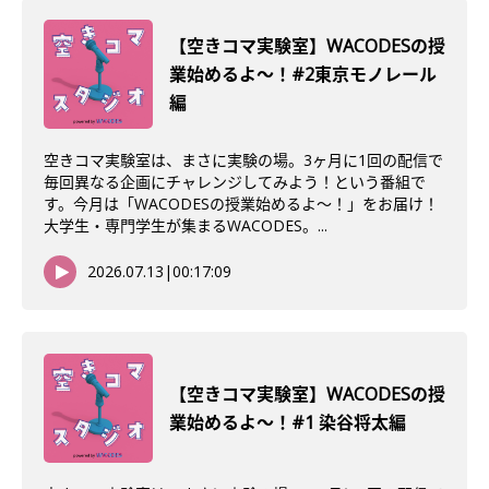
【空きコマ実験室】WACODESの授
業始めるよ〜！#2東京モノレール
編
空きコマ実験室は、まさに実験の場。3ヶ月に1回の配信で
毎回異なる企画にチャレンジしてみよう！という番組で
す。今月は「WACODESの授業始めるよ～！」をお届け！
大学生・専門学生が集まるWACODES。...
2026.07.13
|
00:17:09
【空きコマ実験室】WACODESの授
業始めるよ～！#1 染谷将太編