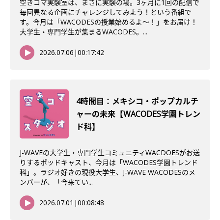
空きコマ実験室は、まさに実験の場。3ヶ月に1回の配信で
毎回異なる企画にチャレンジしてみよう！という番組で
す。今月は「WACODESの授業始めるよ～！」をお届け！
大学生・専門学生が集まるWACODES。...
2026.07.06
|
00:17:42
4時間目：メキシコ・ポップカルチ
ャーの未来【WACODES学園トレン
ド科】
J-WAVEの大学生・専門学生コミュニティWACDOESがお送
りするポッドキャスト、今月は「WACODES学園トレンド
科」。ラジオ好きの現役大学生、J-WAVE WACODESのメ
ンバーが、「今来てい...
2026.07.01
|
00:08:48