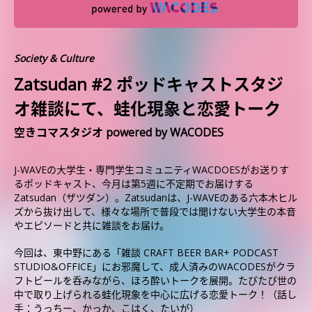
Society & Culture
Zatsudan #2 ポッドキャストスタジ
オ雑談にて、蛙化現象と恋愛トーク
空きコマスタジオ powered by WACODES
J-WAVEの大学生・専門学生コミュニティWACDOESがお送りす
るポッドキャスト、今月は第5週に不定期でお届けする
Zatsudan（ザツダン）。Zatsudanは、J-WAVEのある六本木ヒル
ズから抜け出して、様々な場所で普段では聞けない大学生の本音
やエピソードと共に雑談をお届け。
今回は、東中野にある「雑談 CRAFT BEER BAR+ PODCAST
STUDIO&OFFICE」にお邪魔して、成人済みのWACODESがクラ
フトビールを呑みながら、ほろ酔いトークを展開。たびたび世の
中で取り上げられる蛙化現象を中心に広げる恋愛トーク！（話し
手：うっちー、かっか、こはく、たいが）