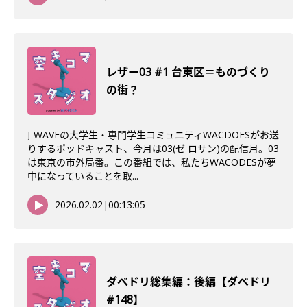
レザー03 #1 台東区＝ものづくり
の街？
J-WAVEの大学生・専門学生コミュニティWACDOESがお送
りするポッドキャスト、今月は03(ゼ ロサン)の配信月。03
は東京の市外局番。この番組では、私たちWACODESが夢
中になっていることを取...
2026.02.02
|
00:13:05
ダべドリ総集編：後編【ダべドリ
#148】