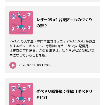
レザー03 #1 台東区＝ものづくり
の街？
J-WAVEの大学生・専門学生コミュニティWACDOESがお送
りするポッドキャスト、今月は03(ゼ ロサン)の配信月。03
は東京の市外局番。この番組では、私たちWACODESが夢
中になっていることを取...
2026.02.02
|
00:13:05
ダべドリ総集編：後編【ダべドリ
#148】