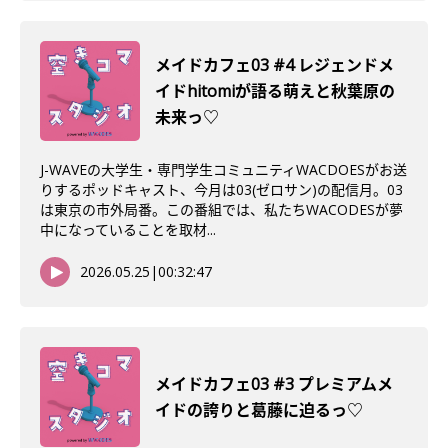
メイドカフェ03 #4 レジェンドメ
イドhitomiが語る萌えと秋葉原の
未来っ♡
J-WAVEの大学生・専門学生コミュニティWACDOESがお送
りするポッドキャスト、今月は03(ゼロサン)の配信月。03
は東京の市外局番。この番組では、私たちWACODESが夢
中になっていることを取材...
2026.05.25
|
00:32:47
メイドカフェ03 #3 プレミアムメ
イドの誇りと葛藤に迫るっ♡