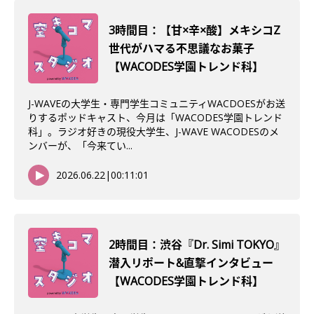
3時間目：【甘×辛×酸】メキシコZ
世代がハマる不思議なお菓子
【WACODES学園トレンド科】
J-WAVEの大学生・専門学生コミュニティWACDOESがお送
りするポッドキャスト、今月は「WACODES学園トレンド
科」。ラジオ好きの現役大学生、J-WAVE WACODESのメ
ンバーが、「今来てい...
2026.06.22
|
00:11:01
2時間目：渋谷『Dr. Simi TOKYO』
潜入リポート&直撃インタビュー
【WACODES学園トレンド科】