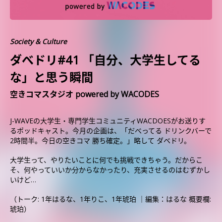
Society & Culture
ダべドリ#41 「自分、大学生してる
な」と思う瞬間
空きコマスタジオ powered by WACODES
J-WAVEの大学生・専門学生コミュニティWACDOESがお送りす
るポッドキャスト。今月の企画は、「だべってる ドリンクバーで
2時間半。今日の空きコマ 勝ち確定。」略して ダベドリ。
大学生って、やりたいことに何でも挑戦できちゃう。だからこ
そ、何やっていいか分からなかったり、充実させるのはむずかし
いけど…
（トーク: 1年はるな、1年りこ、1年琥珀 ｜編集：はるな 概要欄:
琥珀）