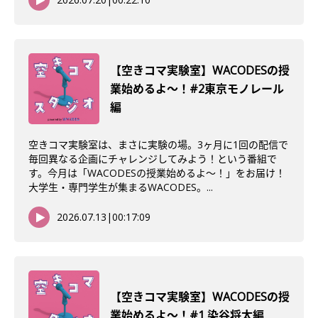
【空きコマ実験室】WACODESの授
業始めるよ〜！#2東京モノレール
編
空きコマ実験室は、まさに実験の場。3ヶ月に1回の配信で
毎回異なる企画にチャレンジしてみよう！という番組で
す。今月は「WACODESの授業始めるよ～！」をお届け！
大学生・専門学生が集まるWACODES。...
2026.07.13
|
00:17:09
【空きコマ実験室】WACODESの授
業始めるよ～！#1 染谷将太編