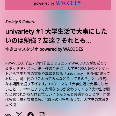
Society & Culture
univariety #1 大学生活で大事にした
いのは勉強？友達？それとも…
空きコマスタジオ powered by WACODES
J-WAVEの大学生・専門学生コミュニティWACDOESがお送りす
るポッドキャスト。第一弾の企画は、大学生100人超のアンケー
トから学生たちの実態や本音を探る「univariety」を4回に渡って
お届け。同世代の「これってみんなどうしてるの？」という気に
なる疑問を掘り下げます。1stテーマは「大学生活で大事にした
いこと」。学年によって大切なものが変わってくる？大学生は暇
だと思われがちだけど忙しい？うんうんと共感することや、同世
代も驚く意外な意見も。138人の回答を通じて、大学生の本音を
大公開！
sns