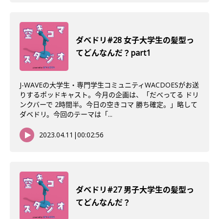
ダべドリ#28 女子大学生の髪型っ
てどんなんだ？part1
J-WAVEの大学生・専門学生コミュニティWACDOESがお送
りするポッドキャスト。今月の企画は、「だべってる ドリ
ンクバーで 2時間半。今日の空きコマ 勝ち確定。」略して
ダベドリ。今回のテーマは「...
2023.04.11
|
00:02:56
ダべドリ#27 男子大学生の髪型っ
てどんなんだ？