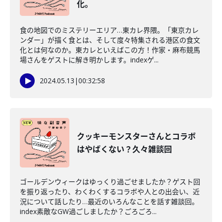
化。
食の地図でのミステリーエリア…東カレ界隈。「東京カレ
ンダー」が描く食とは、そして度々特集される港区の食文
化とは何なのか。東カレといえばこの方！作家・麻布競馬
場さんをゲストに解き明かします。indexゲ...
2024.05.13
|
00:32:58
クッキーモンスターさんとコラボ
はやばくない？久々雑談回
ゴールデンウィークはゆっくり過ごせましたか？ゲスト回
を振り返ったり、わくわくするコラボや人との出会い、近
況について話したり…最近のいろんなことを話す雑談回。
index素敵なGW過ごしましたか？ごろごろ...