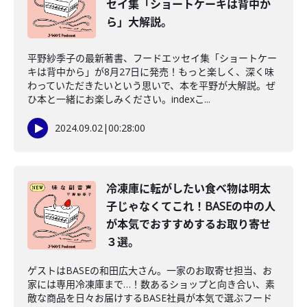
セイ集「ショートケーキは背中か
ら」大解説。
平野紗季子の最新著書、フードエッセイ集「ショートケー
キは背中から」が8月27日に発売！もっと楽しく、深く味
わっていただきたいという思いで、本を平野が大解説。ぜ
ひ本と一緒にお楽しみください。indexこ...
2024.09.02
|
00:28:00
冷凍庫に転がしたい食べ物は明太
子じゃなくてこれ！BASEの中の人
が本気でおすすめするお取り寄せ
３選。
ゲストはBASEの和田広大さん。一家のお取寄せ担当、お
家には専用冷凍庫まで…！数あるショップと向き合い、素
敵な商品を日々お届けするBASE社員が本気で選ぶフード