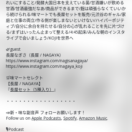
れいにすること/発酵大国日本を支えている菌/甘酒嫌いが飲める
甘酒/甘酒最強だなあ/商品ができるまで/麹は頑張らなくていいか
ら続けられる/味マートでも長屋セットを販売/元渋谷のギャル/家
庭と仕事の両立/作る側が楽しまないといけない/ハイパーポジテ
ィブ/自分に余白を持たせる/自分の心が乱れることを先に片づけ
る/まずはいったん止まって整える/4:45起床/みんな朝のインスタ
ライブで会いましょう/KOJIを世界へ
🌿guest
長屋なぎさ（長屋 / NAGAYA）
https://www.instagram.com/nagisanagaya/
https://www.instagram.com/nagaya_koji
🛒味マートセレクト
【長屋 / NAGAYA】
『
長屋セット（5種入り）
』
・・・・・・・・・・・・・・・・・
📣新・味な副音声 フォローお願いします！
Follow us on
Apple Podcasts
,
Spotify
,
Amazon Music
.
🎙️Podcast