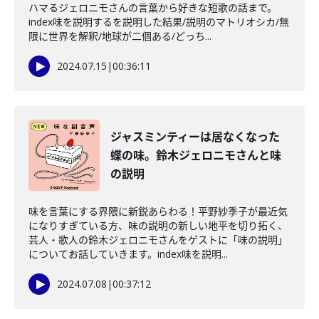
ハマるジェロニモさんの言葉から好きな短歌の話まで。
index味を説明するを説明した結果/説明のマトリオシカ/無
限に世界を解釈/地球が二個ある/どっち...
2024.07.15
|
00:36:11
ジャスミンティーは居なくなった
蝶の味。鈴木ジェロニモさんと味
の説明
味を言葉にする界隈に新鋭あらわる！平野紗季子が最近気
になりすぎている方、味の説明の新しい地平を切り拓く、
芸人・歌人の鈴木ジェロニモさんをゲストに「味の説明」
についてお話していきます。index味を説明...
2024.07.08
|
00:37:12