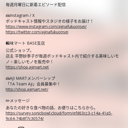
毎週月曜日に新着エピソード配信
🍰Instagram / X
ポッドキャスト情報やスタジオの様子をお届け！
https://www.instagram.com/ajinafukuonsei/
https://twitter.com/ajinafukuonsei
🛍️味マート BASE支店
公式ショップ。
店主 平野紗季子が毎週ポッドキャスト内で紹介する美味しいモ
ノ・楽しいモノを販売中！
https://shop.ajimart.net
🍰AJI MARTメンバーシップ
「TA Team Aji」会員募集中！
http://shop.ajimart.net/
✏️メッセージ
あなたの好きな食べ物の話、お便りはこちらから。
https://survey.sonicbowl.cloud/form/efd63cc3-c14a-41a5-
9c64-74b8f7c30574/