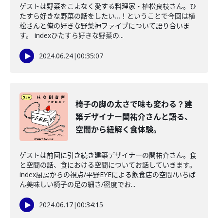
ゲストは野菜をこよなく愛する料理家・植松良枝さん。ひ
たすら好きな野菜の話をしたい…！ということで今回は植
松さんと俺の好きな野菜神ファイブについて語り合いま
す。 indexひたすら好きな野菜の...
2024.06.24
|
00:35:07
椅子の脚の太さで味も変わる？建
築デザイナー関祐介さんと語る、
空間から紐解く食体験。
ゲストは前回に引き続き建築デザイナーの関祐介さん。食
と空間の話、食における空間についてお話していきます。
index厨房からの視点/平野EYEによる飲食店の空間/いちば
ん美味しい椅子の足の細さ/密度でお...
2024.06.17
|
00:34:15