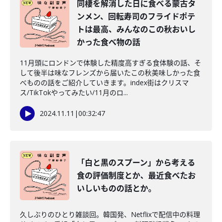
同棲を解消した日に食べる蒙古タ
ンメン、回転寿司のフライドポテ
トは最高、みんなのこの秋おいし
かった食べ物の話
11月頭にロンドンで体験した精度高すぎる食体験の話、そ
して後半は味なフレンズから届いたこの秋美味しかった食
べものの話をご紹介していきます。index街はクリスマ
ス/TikTokやってみたい/11月のロ...
2024.11.11
|
00:32:47
「白と黒のスプーン」から考える
食の評価制度とか、最近食べたお
いしいものの話とか。
久しぶりのひとり雑談回。韓国発、Netflixで配信中の料理