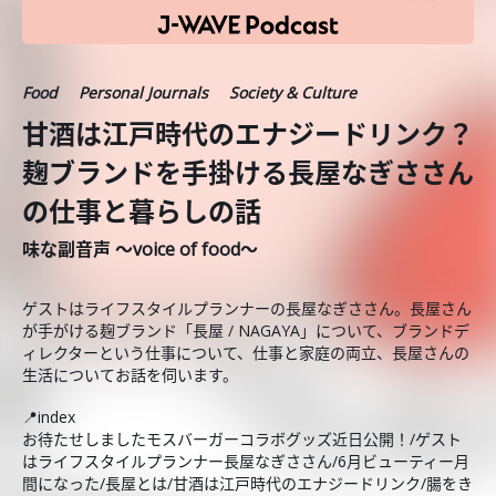
Food
Personal Journals
Society & Culture
甘酒は江戸時代のエナジードリンク？
麹ブランドを手掛ける長屋なぎささん
の仕事と暮らしの話
味な副音声 ～voice of food～
ゲストはライフスタイルプランナーの長屋なぎささん。長屋さん
が手がける麹ブランド「長屋 / NAGAYA」について、ブランドデ
ィレクターという仕事について、仕事と家庭の両立、長屋さんの
生活についてお話を伺います。
📍index
お待たせしましたモスバーガーコラボグッズ近日公開！/ゲスト
はライフスタイルプランナー長屋なぎささん/6月ビューティー月
間になった/長屋とは/甘酒は江戸時代のエナジードリンク/腸をき