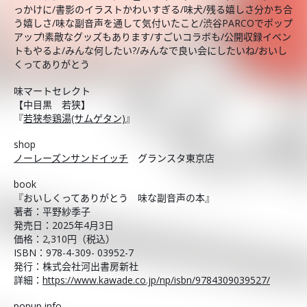
っかけに/書影のイラストかわいすぎる/味犬/残る嬉しさ分かち合
う嬉しさ/味な副音声を通して気付いたこと/渋谷PARCOでポップ
アップ!素敵なグッズもあります/すごいコラボも/公開収録イベン
トもやるよ/みんな何したい?/みんなで良い会にしたいね/おいし
くってありがとう
味マートセレクト
【中目黒 若狭】
『
若狭参鶏湯(サムゲタン)
』
shop
ノーレーズンサンドイッチ
グランスタ東京店
book
『おいしくってありがとう 味な副音声の本』
著者：平野紗季子
発売日：2025年4月3日
価格：2,310円（税込）
ISBN：978-4-309- 03952-7
発行：株式会社河出書房新社
詳細：
https://www.kawade.co.jp/np/isbn/9784309039527/
popup info