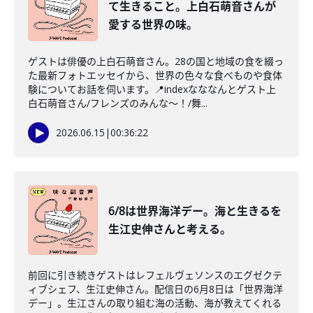
て生きること。上白石萌音さんが
愛する世界の味。
ゲストは俳優の上白石萌音さん。28の国と地域の食を綴っ
た最新フォトエッセイから、世界の色々な食べものや食体
験についてお話を伺います。📍indexなななんとゲスト上
白石萌音さん/フレンズのみんな〜！/舞...
2026.06.15
|
00:36:22
6/8は世界海洋デー。海と生きるを
生江史伸さんと考える。
前回に引き続きゲストはレフェルヴェソンスのエグゼクテ
ィブシェフ、生江史伸さん。配信日の6月8日は「世界海洋
デー」。生江さんの取り組む海の活動、海が教えてくれる