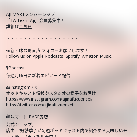
AJI MARTメンバーシップ
「TA Team Aji」会員募集中！
詳細は
こちら
・・・・・・・・・・・・・・・・・
📣新・味な副音声 フォローお願いします！
Follow us on
Apple Podcasts
,
Spotify
,
Amazon Music
.
🎙️Podcast
毎週月曜日に新着エピソード配信
🍰Instagram / X
ポッドキャスト情報やスタジオの様子をお届け！
https://www.instagram.com/ajinafukuonsei/
https://twitter.com/ajinafukuonsei
🛍️味マート BASE支店
公式ショップ。
店主 平野紗季子が毎週ポッドキャスト内で紹介する美味しいモ
ノ・楽しいモノを販売中！