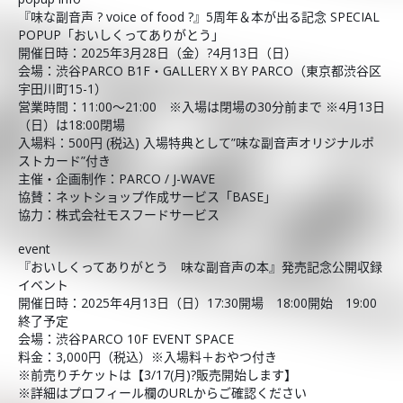
『味な副音声 ? voice of food ?』5周年＆本が出る記念 SPECIAL
POPUP「おいしくってありがとう」
開催日時：2025年3月28日（金）?4月13日（日）
会場：渋谷PARCO B1F・GALLERY X BY PARCO（東京都渋谷区
宇田川町15-1）
営業時間：11:00～21:00 ※入場は閉場の30分前まで ※4月13日
（日）は18:00閉場
入場料：500円 (税込) 入場特典として”味な副音声オリジナルポ
ストカード”付き
主催・企画制作：PARCO / J-WAVE
協賛：ネットショップ作成サービス「BASE」
協力：株式会社モスフードサービス
event
『おいしくってありがとう 味な副音声の本』発売記念公開収録
イベント
開催日時：2025年4月13日（日）17:30開場 18:00開始 19:00
終了予定
会場：渋谷PARCO 10F EVENT SPACE
料金：3,000円（税込）※入場料＋おやつ付き
※前売りチケットは【3/17(月)?販売開始します】
※詳細はプロフィール欄のURLからご確認ください