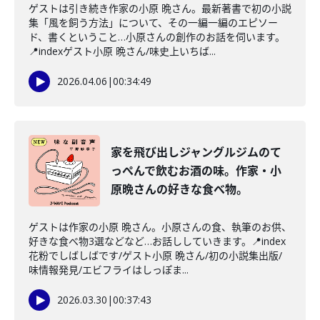
ゲストは引き続き作家の小原 晩さん。最新著書で初の小説
集「風を飼う方法」について、その一編一編のエピソー
ド、書くということ…小原さんの創作のお話を伺います。
📍indexゲスト小原 晩さん/味史上いちば...
2026.04.06
|
00:34:49
家を飛び出しジャングルジムのて
っぺんで飲むお酒の味。作家・小
原晩さんの好きな食べ物。
ゲストは作家の小原 晩さん。小原さんの食、執筆のお供、
好きな食べ物3選などなど…お話ししていきます。📍index
花粉でしばしばです/ゲスト小原 晩さん/初の小説集出版/
味情報発見/エビフライはしっぽま...
2026.03.30
|
00:37:43