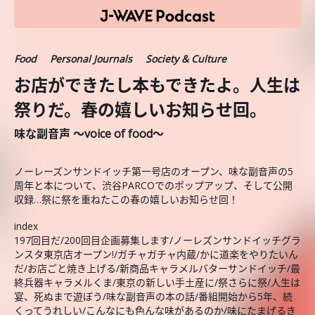
Food
Personal Journals
Society & Culture
お店ができたし本もできたよ。人生は
祭りだ。春の嬉しいお知らせ回。
味な副音声 ～voice of food～
ノーレーズンサンドイッチ第一号店のオープン、味な副音声の5
周年と本について、渋谷PARCOでのポップアップ、そして公開
収録…祭に祭を重ねたこの春の嬉しいお知らせ回！
index
197回目だ/200回目企画募集します/ノーレズンサンドイッチグラ
ンスタ東京店オープン!/ガチャガチャ内蔵/かに道楽をやりたいん
だ/お店ごと焼き上げる/新商品キャラメルバターサンドイッチ/最
終兵器キャラメルくま/東京の新しい手土産に/祭さらに祭/人生は
宴、死ぬまで遊ぼう/味な副音声の本の話/番組開始から5年、続
くってうれしい/こんなにも色んな味があるのか/味にたまげるき