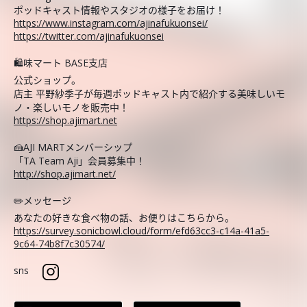
ポッドキャスト情報やスタジオの様子をお届け！
https://www.instagram.com/ajinafukuonsei/
https://twitter.com/ajinafukuonsei
🛍️味マート BASE支店
公式ショップ。
店主 平野紗季子が毎週ポッドキャスト内で紹介する美味しいモ
ノ・楽しいモノを販売中！
https://shop.ajimart.net
🍰AJI MARTメンバーシップ
「TA Team Aji」会員募集中！
http://shop.ajimart.net/
✏️メッセージ
あなたの好きな食べ物の話、お便りはこちらから。
https://survey.sonicbowl.cloud/form/efd63cc3-c14a-41a5-
9c64-74b8f7c30574/
sns