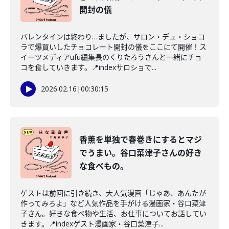
開封の儀
バレンタインは終わり…ましたが、サロン・デュ・ショコ
ラで爆買いしたチョコレート開封の儀をここにて開催！ス
イーツメディアufu編集長のくりたろうさんと一緒にチョ
コを食していきます。📍indexサロショで...
2026.02.16
|
00:30:15
香薫を単独で春巻きにするとマジ
でうまい。谷口菜津子さんの好き
な食べもの。
ゲストは前回に引き続き、大人気漫画「じゃあ、あんたが
作ってみろよ」など人気作品を手がける漫画家・谷口菜津
子さん。好きな食べ物や生活、お仕事についてお話してい
きます。📍indexゲスト漫画家・谷口菜津子...