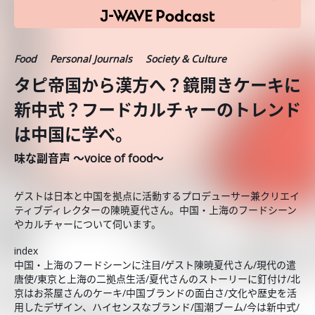
Food
Personal Journals
Society & Culture
タピ帝国から漢方へ？鏡開きケーキに
新中式？フードカルチャーのトレンド
は中国に学べ。
味な副音声 ～voice of food～
ゲストは日本と中国を拠点に活動するプロデューサー兼クリエイ
ティブディレクターの陳暁夏代さん。中国・上海のフードシーン
やカルチャーについて伺います。
index
中国・上海のフードシーンに注目/ゲスト陳暁夏代さん/現代の遣
唐使/東京と上海の二拠点生活/夏代さんのストーリーに釘付け/北
京はお茶屋さんのケーキ/中国ブランドの面白さ/文化や歴史を活
用したデザイン、ハイセンスなブランド/国潮ブーム/今は新中式/