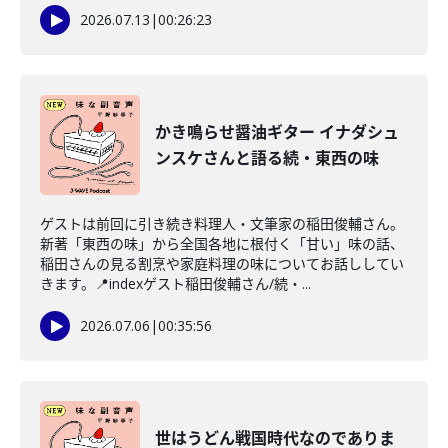
2026.07.13
|
00:26:23
かき鳴らせ醤油ギター イナダシュ
ンスケさんと語る続・東西の味
ゲストは前回に引き続き料理人・文筆家の稲田俊輔さん。
新著「東西の味」から全国各地に根付く「甘い」味の話、
稲田さんの見る割烹や家庭料理の味についてお話ししてい
きます。📍indexゲスト稲田俊輔さん/続・...
2026.07.06
|
00:35:56
世はうどん戦国時代なのでありま