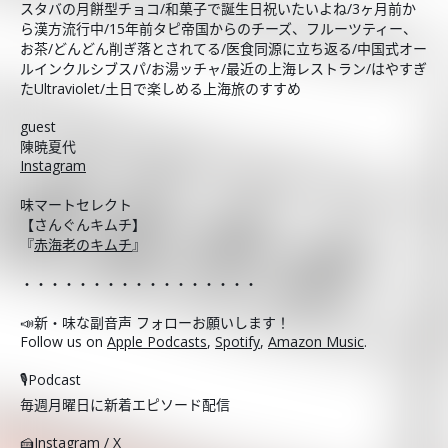
スタバの月餅型チョコ/和菓子で誕生日祝いたいよね/3ヶ月前か
ら漢方流行中/15年前タピ帝国からのチーズ、フルーツティー、
お茶/どんどん削ぎ落とされてる/医食同源に立ち返る/中国式オー
ルインクルシブスパ/お湯ッチャ/最近の上海レストラン/はやすぎ
たUltraviolet/土日で楽しめる上海旅のすすめ
guest
陳暁夏代
Instagram
味マートセレクト
【さんぐんキムチ】
『
赤海老のキムチ
』
・・・・・・・・・・・・・・・・・
📣新・味な副音声 フォローお願いします！
Follow us on
Apple Podcasts
,
Spotify
,
Amazon Music
.
🎙️Podcast
毎週月曜日に新着エピソード配信
🍰Instagram / X