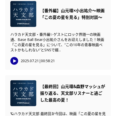
【番外編】山元環×小出祐介〜映画
「この夏の星を見る」特別対談〜
ハラカド天文部・番外編✨ゲストにロック界随一の映画
通、Base Ball Bear小出祐介さんをお迎えしました！映画
「この夏の星を見る」について、“この10年の青春映画ベ
ストかもしれない”とSNSで綴...
2025.07.21
|
00:58:21
【最終回】山元環&森野マッシュが
振り返る、天文部リスナーと過ご
した最高の夏！
🪐ハラカド天文部 最終回🔭今回は、映画「この夏の星を見