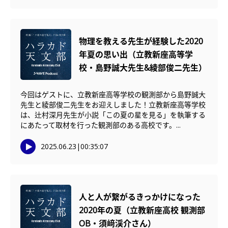
物理を教える先生が経験した2020
年夏の思い出（立教新座高等学
校・島野誠大先生&綾部俊二先生）
今回はゲストに、立教新座高等学校の観測部から島野誠大
先生と綾部俊二先生をお迎えしました！立教新座高等学校
は、辻村深月先生が小説「この夏の星を見る」を執筆する
にあたって取材を行った観測部のある高校です。...
2025.06.23
|
00:35:07
人と人が繋がるきっかけになった
2020年の夏（立教新座高校 観測部
OB・須﨑渓介さん）