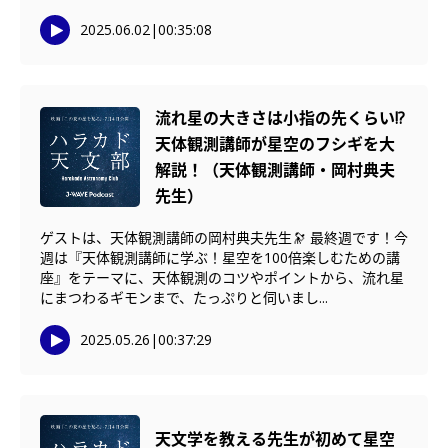
2025.06.02
|
00:35:08
流れ星の大きさは小指の先くらい!?
天体観測講師が星空のフシギを大
解説！（天体観測講師・岡村典夫
先生）
ゲストは、天体観測講師の岡村典夫先生🔭 最終週です！今
週は『天体観測講師に学ぶ！星空を100倍楽しむための講
座』をテーマに、天体観測のコツやポイントから、流れ星
にまつわるギモンまで、たっぷりと伺いまし...
2025.05.26
|
00:37:29
天文学を教える先生が初めて星空