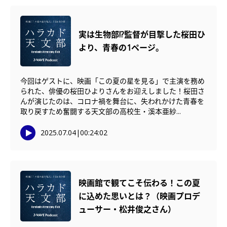
実は生物部!?監督が目撃した桜田ひ
より、青春の1ページ。
今回はゲストに、映画「この夏の星を見る」で主演を務め
られた、俳優の桜田ひよりさんをお迎えしました！桜田さ
んが演じたのは、コロナ禍を舞台に、失われかけた青春を
取り戻すため奮闘する天文部の高校生・溪本亜紗...
2025.07.04
|
00:24:02
映画館で観てこそ伝わる！この夏
に込めた思いとは？（映画プロデ
ューサー・松井俊之さん）