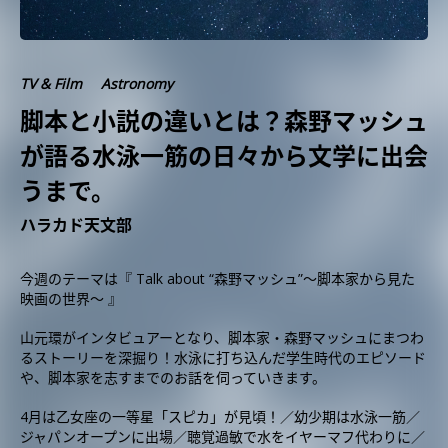
TV & Film
Astronomy
脚本と小説の違いとは？森野マッシュ
が語る水泳一筋の日々から文学に出会
うまで。
ハラカド天文部
今週のテーマは『 Talk about “森野マッシュ”〜脚本家から見た
映画の世界〜 』
山元環がインタビュアーとなり、脚本家・森野マッシュにまつわ
るストーリーを深掘り！水泳に打ち込んだ学生時代のエピソード
や、脚本家を志すまでのお話を伺っていきます。
4月は乙女座の一等星「スピカ」が見頃！／幼少期は水泳一筋／
ジャパンオープンに出場／聴覚過敏で水をイヤーマフ代わりに／