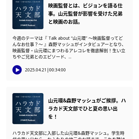
映画監督とは、ビジョンを語る仕
事。山元監督が影響を受けた兄弟
と映画のお話。
今週のテーマは『 Talk about “山元環” 〜映画監督ってど
んなお仕事？〜 』森野マッシュがインタビュアーとなり、
映画監督・山元環にまつわるアレコレを徹底解剖！生い立
ちやご兄弟とのエピソード、...
2025.04.21
|
00:34:00
山元環&森野マッシュがご挨拶。ハ
ラカド天文部でひと夏の思い出
を！
ハラカド天文部に入部した山元環&森野マッシュ。学生時