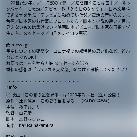
「20世紀少年」／「海獣の子供」／絵を描くことは苦手／「ルッ
クバック」に感動／デビュー作「ケの日のケケケ」／日本文学科
で純文学を学ぶ／テレビ局に勤めていた父／電話の音程のズレに
苦痛／脚本家のお仕事はプロットから／脚本と小説の違い／目に
見えないものは書けない／映画脚本デビュー／脚本家を目指す学
生たちにメッセージ／自作のアイコン裏話
📩 message
星空についての疑問や、コロナ禍での部活動の思い出など、どん
なことでもOK！
お便りはこちらから！▶︎
メッセージを送る
番組の感想は「#ハラカド天文部」をつけて投稿してください！
・・・・・・・・・・・・・・・・・
⭐️info
◯ 映画「
この夏の星を見る
」は2025年7月4日（金）公開！
原作：辻村深月「この夏の星を見る」（KADOKAWA）
主演：桜田ひより
監督：山元環
脚本：森野マッシュ
音楽：haruka nakamura