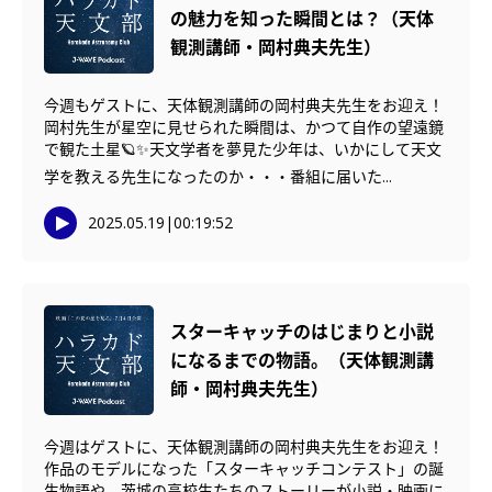
の魅力を知った瞬間とは？（天体
観測講師・岡村典夫先生）
今週もゲストに、天体観測講師の岡村典夫先生をお迎え！
岡村先生が星空に見せられた瞬間は、かつて自作の望遠鏡
で観た土星🪐✨天文学者を夢見た少年は、いかにして天文
学を教える先生になったのか・・・番組に届いた...
2025.05.19
|
00:19:52
スターキャッチのはじまりと小説
になるまでの物語。（天体観測講
師・岡村典夫先生）
今週はゲストに、天体観測講師の岡村典夫先生をお迎え！
作品のモデルになった「スターキャッチコンテスト」の誕
生物語や、茨城の高校生たちのストーリーが小説・映画に