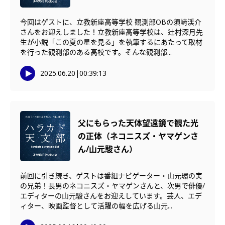
今回はゲストに、立教新座高等学校 観測部OBの須﨑渓介
さんをお迎えしました！立教新座高等学校は、辻村深月先
生が小説「この夏の星を見る」を執筆するにあたって取材
を行った観測部のある高校です。そんな観測部...
2025.06.20
|
00:39:13
父にもらった天体望遠鏡で観た光
の正体（ネコニスズ・ヤマゲンさ
ん/山元駿さん）
前回に引き続き、ゲストは番組ナビゲーター・山元環の実
の兄弟！長男のネコニスズ・ヤマゲンさんと、次男で俳優/
エディターの山元駿さんをお迎えしています。芸人、エデ
ィター、映画監督として活躍の幅を広げる山元...