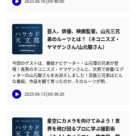
2025.06.16
|
00:40:00
芸人、俳優、映画監督。山元三兄
弟のルーツとは？（ネコニスズ・
ヤマゲンさん/山元駿さん）
今回のゲストは、番組ナビゲーター・山元環の兄弟が登
場！長男のネコニスズ・ヤマゲンさんと、次男で俳優/エデ
ィターの山元駿さんをお迎えしました！芸能三兄弟はどん
な番組、作品を観て育ったのか…そのルーツが明...
2025.06.13
|
00:36:20
星空にカメラを向けてみよう！世
界を飛び回るプロに学ぶ撮影術