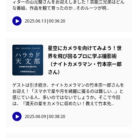
ィターの山元駿さんをお迎えしました！芸能三兄弟はどん
な番組、作品を観て育ったのか…そのルーツが明...
2025.06.13
|
00:36:20
星空にカメラを向けてみよう！世
界を飛び回るプロに学ぶ撮影術
（ナイトカメラマン・竹本宗一郎
さん）
ゲストは引き続き、ナイトカメラマンの竹本宗一郎さんを
お迎え！「スマホで星や月を綺麗に撮るのは難しい…」と
感じている人、多いのではないでしょうか。そこで今回
は、『満天の星をカメラに収めたい！教えて竹本先...
2025.06.09
|
00:38:20