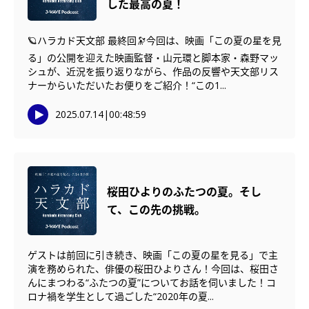
した最高の夏！
🪐ハラカド天文部 最終回🔭今回は、映画「この夏の星を見
る」の公開を迎えた映画監督・山元環と脚本家・森野マッ
シュが、近況を振り返りながら、作品の反響や天文部リス
ナーからいただいたお便りをご紹介！“この1...
2025.07.14
|
00:48:59
桜田ひよりのふたつの夏。そし
て、この先の挑戦。
ゲストは前回に引き続き、映画「この夏の星を見る」で主
演を務められた、俳優の桜田ひよりさん！今回は、桜田さ
んにまつわる“ふたつの夏”についてお話を伺いました！コ
ロナ禍を学生として過ごした“2020年の夏...