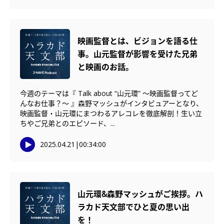
映画監督とは、ビジョンを語る仕
事。山元監督が影響を受けた兄弟
と映画のお話。
今週のテーマは『 Talk about “山元環” 〜映画監督ってど
んなお仕事？〜 』森野マッシュがインタビュアーとなり、
映画監督・山元環にまつわるアレコレを徹底解剖！生い立
ちやご兄弟とのエピソード、...
2025.04.21
|
00:34:00
山元環&森野マッシュがご挨拶。ハ
ラカド天文部でひと夏の思い出
を！