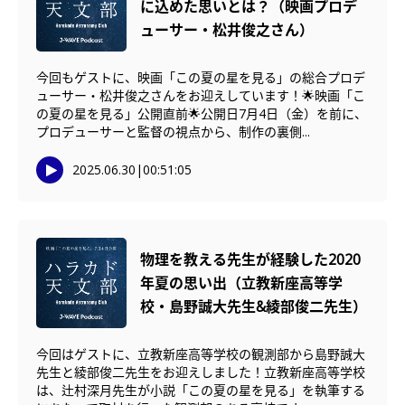
に込めた思いとは？（映画プロデ
ューサー・松井俊之さん）
今回もゲストに、映画「この夏の星を見る」の総合プロデ
ューサー・松井俊之さんをお迎えしています！🌟映画「こ
の夏の星を見る」公開直前🌟公開日7月4日（金）を前に、
プロデューサーと監督の視点から、制作の裏側...
2025.06.30
|
00:51:05
物理を教える先生が経験した2020
年夏の思い出（立教新座高等学
校・島野誠大先生&綾部俊二先生）
今回はゲストに、立教新座高等学校の観測部から島野誠大
先生と綾部俊二先生をお迎えしました！立教新座高等学校
は、辻村深月先生が小説「この夏の星を見る」を執筆する