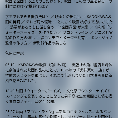
映画を企画する上でのこだわりや、映画「この夏の星を見る」の
制作における“挑戦”とは？
学生でもできる撮影法は？ ／ 映画との出会い ／ KADOKAWA映
画の発明 ／ テレビ局へ転職 ／ とにかく映画が好きで追いかけた
／ 熱量があるうちに話し合う ／ “企画意図”が大事 ／ 令和版「ウ
ォーターボーイズ」を作りたい ／ フロントライン ／ アニメと実
写の作り方の違い ／ 絵コンテでイメージを共有 ／ ポン・ジュノ
監督の作り方 ／ 新海誠作品の美しさ
🔍用語解説
06:19 KADOKAWA映画（角川映画）…出版社の角川書店を母体
に創始された映画作品のことで、1976年の『犬神家の一族』が
空前の大ヒットを飛ばし、それまで低迷していた日本映画界に新
風を巻き起こした。
18:40 映画「ウォーターボーイズ」…文化祭でシンクロナイズド
スイミングを発表することになった男子高校生の奮闘と友情を描
く青春コメディ。2001年公開。
23:27 映画「フロントライン」…新型コロナウイルスによるパン
デミックを、事実に基づく物語としてオリジナル脚本で映画化し