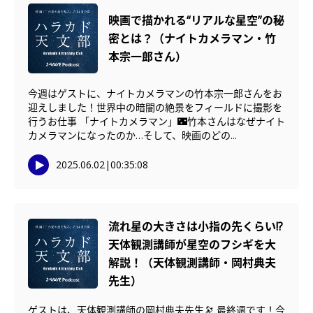
映画で描かれる“リアルな星空”の秘
密とは？（ナイトカメラマン・竹
本宗一郎さん）
今週はゲストに、ナイトカメラマンの竹本宗一郎さんをお
迎えしました！世界中の暗闇の絶景をフィールドに撮影を
行うお仕事 「ナイトカメラマン」🌃竹本さんはなぜナイト
カメラマンになったのか…そして、映画のどの...
2025.06.02
|
00:35:08
流れ星の大きさは小指の先くらい!?
天体観測講師が星空のフシギを大
解説！（天体観測講師・岡村典夫
先生）
ゲストは、天体観測講師の岡村典夫先生🔭 最終週です！今