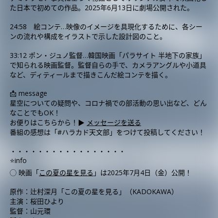
た日本で初めての作品。2025年6月13日に劇場公開された。
24:58 絵コンテ…映像のイメージを具現化するために、各シー
ンの流れや構成をイラストで示した設計図のこと。
33:12 ポン・ジュノ監督…韓国映画「パラサイト 半地下の家族」
で知られる映画監督。監督自らの手で、カメラアングルや小道具
など、ディティールまで描きこんだ絵コンテを描く。
📩 message
星空についての疑問や、コロナ禍での部活動の思い出など、どん
なことでもOK！
お便りはこちらから！▶︎
メッセージを送る
番組の感想は「#ハラカド天文部」をつけて投稿してください！
・・・・・・・・・・・・・・・・・
⭐️info
◯ 映画「
この夏の星を見る
」は2025年7月4日（金）公開！
原作：辻村深月「この夏の星を見る」（KADOKAWA）
主演：桜田ひより
監督：山元環