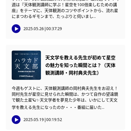
週は『天体観測講師に学ぶ！星空を100倍楽しむための講
座』をテーマに、天体観測のコツやポイントから、流れ星
にまつわるギモンまで、たっぷりと伺いまし...
2025.05.26
|
00:37:29
天文学を教える先生が初めて星空
の魅力を知った瞬間とは？（天体
観測講師・岡村典夫先生）
今週もゲストに、天体観測講師の岡村典夫先生をお迎え！
岡村先生が星空に見せられた瞬間は、かつて自作の望遠鏡
で観た土星🪐✨天文学者を夢見た少年は、いかにして天文
学を教える先生になったのか・・・番組に届いた...
2025.05.19
|
00:19:52