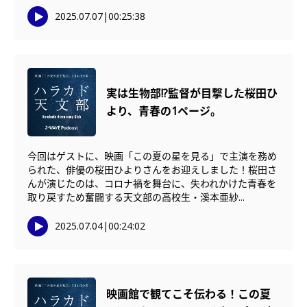
2025.07.07
|
00:25:38
実は生物部!?監督が目撃した桜田ひ
より、青春の1ページ。
今回はゲストに、映画「この夏の星を見る」で主演を務め
られた、俳優の桜田ひよりさんをお迎えしました！桜田さ
んが演じたのは、コロナ禍を舞台に、失われかけた青春を
取り戻すため奮闘する天文部の高校生・溪本亜紗...
2025.07.04
|
00:24:02
映画館で観てこそ伝わる！この夏