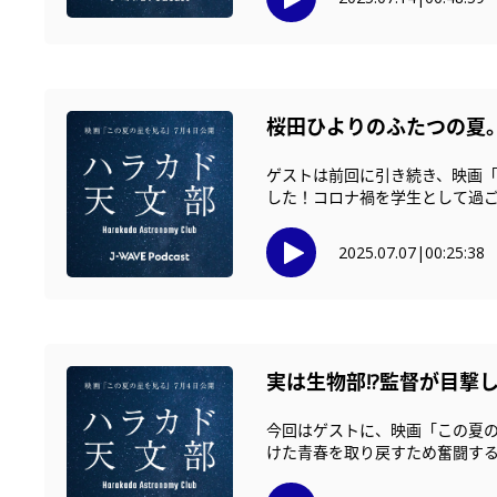
桜田ひよりのふたつの夏
ゲストは前回に引き続き、映画「
した！コロナ禍を学生として過ごした
2025.07.07
|
00:25:38
実は生物部!?監督が目撃
今回はゲストに、映画「この夏
けた青春を取り戻すため奮闘する天