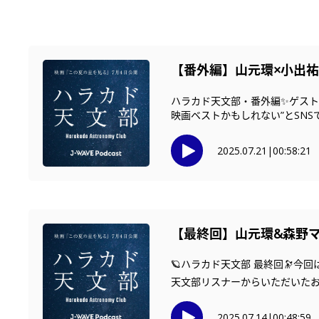
【番外編】山元環×小出
ハラカド天文部・番外編✨ゲストに
映画ベストかもしれない”とSNSで綴
2025.07.21
|
00:58:21
【最終回】山元環&森野
🪐ハラカド天文部 最終回🔭
天文部リスナーからいただいたお便
2025.07.14
|
00:48:59