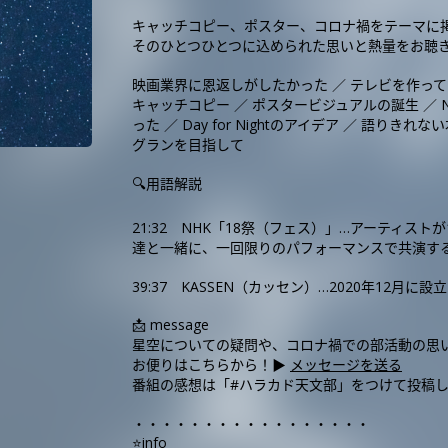
キャッチコピー、ポスター、コロナ禍をテーマに
そのひとつひとつに込められた思いと熱量をお聴
映画業界に恩返しがしたかった ／ テレビを作って
キャッチコピー ／ ポスタービジュアルの誕生 ／ 
った ／ Day for Nightのアイデア ／ 語り
グランを目指して
🔍用語解説
21:32 NHK「18祭（フェス）」…アーティスト
達と一緒に、一回限りのパフォーマンスで共演す
39:37 KASSEN（カッセン）…2020年12
📩 message
星空についての疑問や、コロナ禍での部活動の思
お便りはこちらから！▶︎
メッセージを送る
番組の感想は「#ハラカド天文部」をつけて投稿
・・・・・・・・・・・・・・・・・
⭐️info