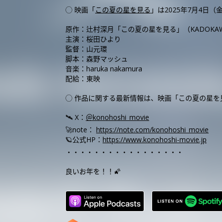
◯ 映画「
この夏の星を見る
」は2025年7月4日（
原作：辻村深月「この夏の星を見る」（KADOKA
主演：桜田ひより
監督：山元環
脚本：森野マッシュ
音楽：haruka nakamura
配給：東映
◯ 作品に関する最新情報は、映画「この夏の星を
🛰️ X：
＠konohoshi_movie
🚀note：
https://note.com/konohoshi_movie
🪐公式HP：
https://www.konohoshi-movie.jp
・・・・・・・・・・・・・・・・・
良いお年を！！🌠