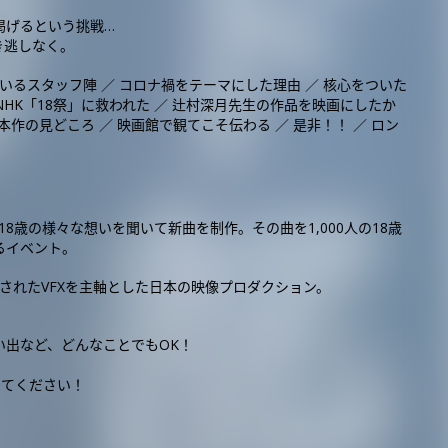
掲げるという挑戦…
き逃しなく。
いるスタッフ陣 ／ コロナ禍をテーマにした理由 ／ 核心をついた
NHK「18祭」に救われた ／ 辻村深月先生の作品を映画にしたか
きれない本作の見どころ ／ 映画館で観てこそ伝わる ／ 是非！！ ／ ロン
が18歳の様々な想いを聞いて新曲を制作。その曲を1,000人の18歳
るイベント。
月に設立されたVFXを主軸とした日本の映像プロダクション。
い出など、どんなことでもOK！
してください！