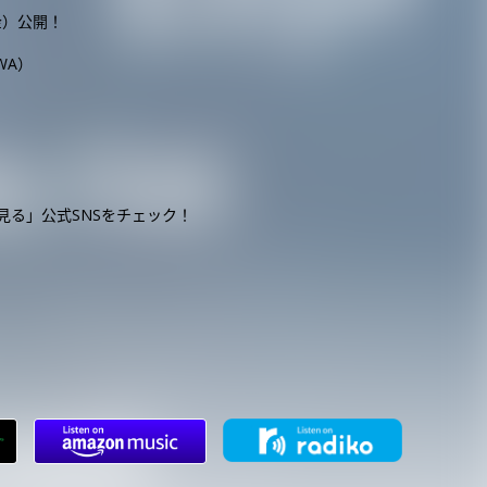
金）公開！
WA）
見る」公式SNSをチェック！