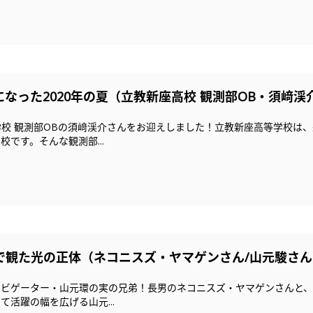
なった2020年の夏（立教新座高校 観測部OB・須﨑渓
校 観測部OBの須﨑渓介さんをお迎えしました！立教新座高等学校は
です。そんな観測部...
で観た光の正体（ネコニスズ・ヤマゲンさん/山元駿さん
ビゲーター・山元環の実の兄弟！長男のネコニスズ・ヤマゲンさんと、
活躍の幅を広げる山元...