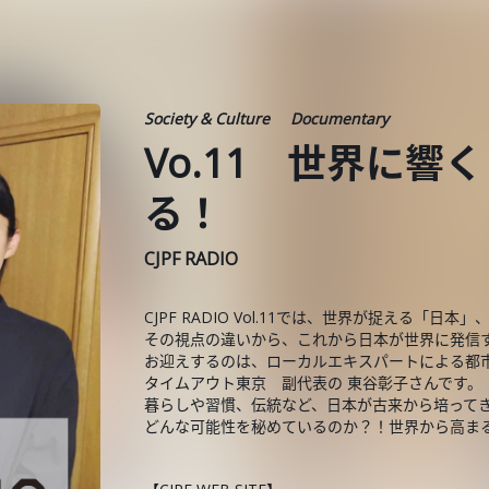
Society & Culture
Documentary
Vo.11 世界に
る！
CJPF RADIO
CJPF RADIO Vol.11では、世界が捉える「日
その視点の違いから、これから日本が世界に発信
お迎えするのは、ローカルエキスパートによる都
タイムアウト東京 副代表の 東谷彰子さんです。
暮らしや習慣、伝統など、日本が古来から培って
どんな可能性を秘めているのか？！世界から高ま