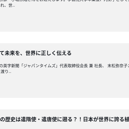
、世...
そして未来を、世界に正しく伝える
は、日本最古の英字新聞「ジャパンタイムズ」代表取締役会長 兼 社長、 末
り...
ターの歴史は遣隋使・遣唐使に遡る？！日本が世界に誇る