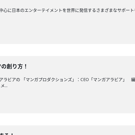
は、音楽を中心に日本のエンターテイメントを世界に発信するさまざまなサポートを
ンツの創り方！
0では、サウジアラビアの 「マンガプロダクションズ」：CEO「マンガアラビ
...