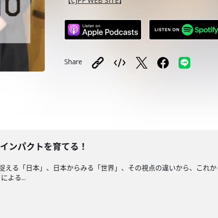
【
CJPF WEB SITE
】
Share
本のインパクトを育てる！
1では、世界が捉える「日本」、日本からみる「世界」、その視点の違いから、
よる...