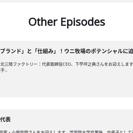
Other Episodes
る「ブランド」と「仕組み」！ウニ牧場のポテンシャルに
9は、株式会社 北三陸ファクトリー：代表取締役CEO、下苧坪之典さんをお迎
...
本代表
8は、遠州茶道宗家・小堀宗翔さんをお迎えします。学習院大学卒業後、内弟子