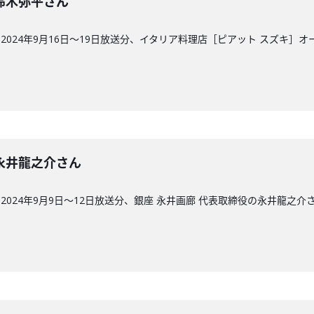
回】鈴木弥平さん
024年9月16日〜19日放送分、イタリア料理店［ピアット スズキ］
回】永井龍之介さん
024年9月9日〜12日放送分、銀座 永井画廊 代表取締役の永井龍之介