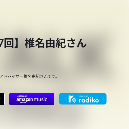
第787回】椎名由紀さん
呼吸アドバイザー椎名由紀さんです。