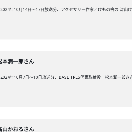
024年10月14日〜17日放送分、アクセサリー作家／けもの舎の 深山
回】松本潤一郎さん
24年10月7日〜10日放送分、BASE TRES代表取締役 松本潤一郎さ
回】高山かおるさん