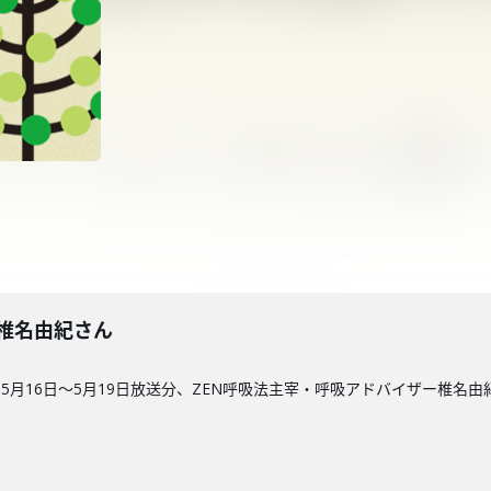
回】椎名由紀さん
5月16日〜5月19日放送分、ZEN呼吸法主宰・呼吸アドバイザー椎名由