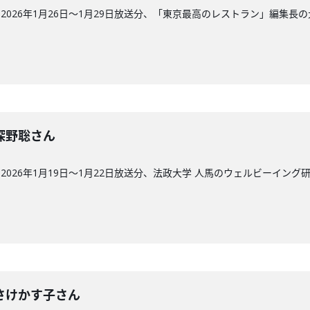
026年1月26日〜1月29日放送分、「東京最高のレストラン」編集長
回】深野聡さん
026年1月19日〜1月22日放送分、法政大学 人馬のウェルビーイング
回】さけかす子さん