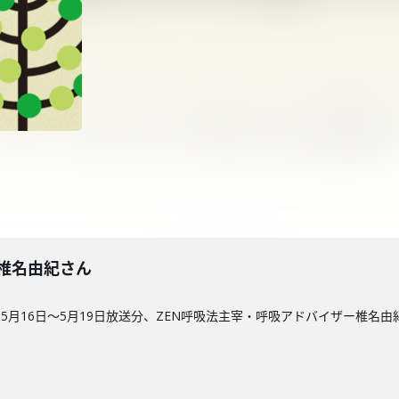
回】椎名由紀さん
5月16日〜5月19日放送分、ZEN呼吸法主宰・呼吸アドバイザー椎名由