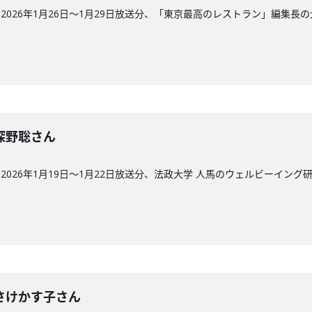
026年1月26日〜1月29日放送分、「東京最高のレストラン」編集長
回】深野聡さん
026年1月19日〜1月22日放送分、法政大学 人馬のウェルビーイング
回】さけかす子さん