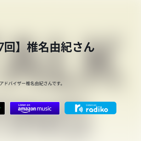
第787回】椎名由紀さん
呼吸アドバイザー椎名由紀さんです。