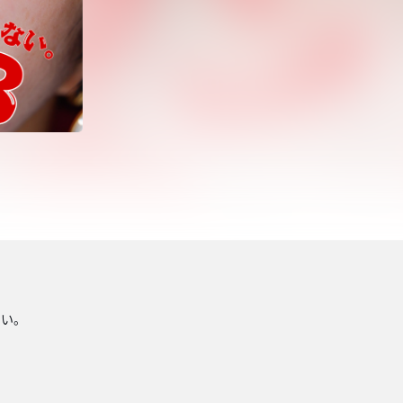
！
ない。