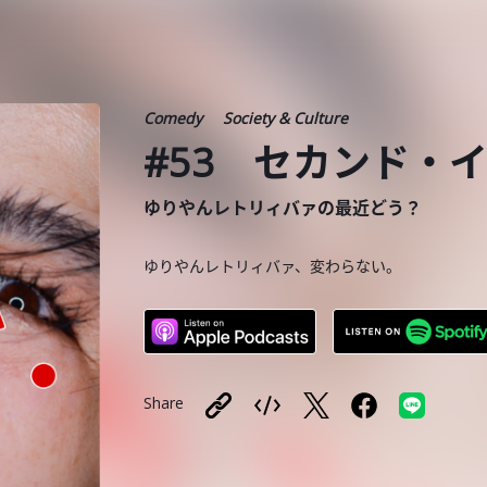
Comedy
Society & Culture
#53 セカンド・
ゆりやんレトリィバァの最近どう？
ゆりやんレトリィバァ、変わらない。
Share