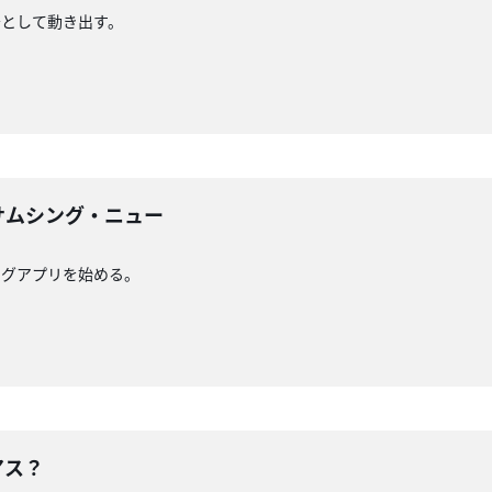
督として動き出す。
サムシング・ニュー
ングアプリを始める。
アス？