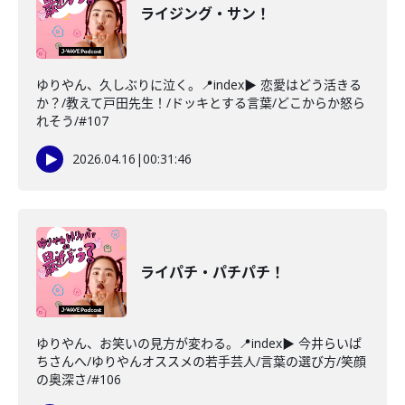
ライジング・サン！
ゆりやん、久しぶりに泣く。📍index▶ 恋愛はどう活きる
か？/教えて戸田先生！/ドッキとする言葉/どこからか怒ら
れそう/#107
2026.04.16
|
00:31:46
ライパチ・パチパチ！
ゆりやん、お笑いの見方が変わる。📍index▶ 今井らいぱ
ちさんへ/ゆりやんオススメの若手芸人/言葉の選び方/笑顔
の奥深さ/#106