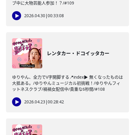
ブ中に大物芸能人参加！？/#109
2026.04.30
|
00:33:08
レンタカー・ドコイッタカー
ゆりやん、全力でV字開脚する📍index▶ 無くなったものは
大抵ある。/ゆりやんミュージカル初挑戦！/ゆりやんフィ
ットネスクラブ/禍禍女配信中/貴重な6秒間/#108
2026.04.23
|
00:28:42