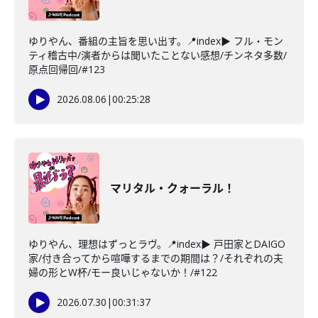
ゆりやん、番組の主旨を思い出す。📍index▶ フル・モン
ティ稽古中/演者からは聞いたことない感想/チンネタ多数/
原点回帰回/#123
2026.08.06
|
00:25:28
マリタル・クォーラル！
ゆりやん、理想はずっとラヴ。📍index▶ 戸田家とDAIGO
家/付き合ってから喧嘩するまでの期間は？/それぞれの夫
婦の形とW杯/モー良いじゃないか！/#122
2026.07.30
|
00:31:37