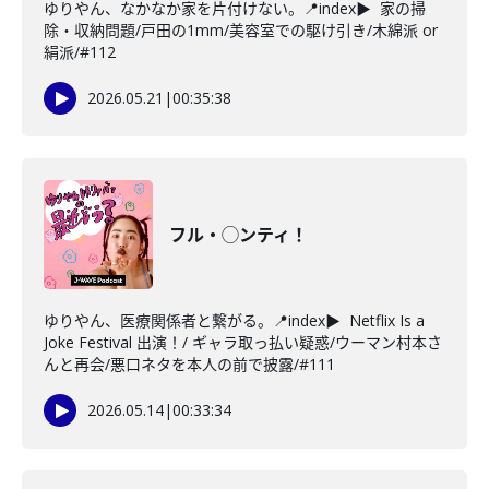
ゆりやん、なかなか家を片付けない。📍index▶ 家の掃
除・収納問題/戸田の1mm/美容室での駆け引き/木綿派 or
絹派/#112
2026.05.21
|
00:35:38
フル・◯ンティ！
ゆりやん、医療関係者と繋がる。📍index▶ Netflix Is a
Joke Festival 出演！/ ギャラ取っ払い疑惑/ウーマン村本さ
んと再会/悪口ネタを本人の前で披露/#111
2026.05.14
|
00:33:34