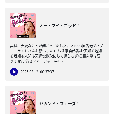
オー・マイ・ゴッド！
実は、大変なことが起こってました。📍index▶香港ディズ
ニーランドさんお願いします！/注意喚起番組/天知る地知
る我知る人知る天網恢恢疎にして漏らさず/援護射撃は要
りません/巻きマネージャー/#102
2026.03.12
|
00:37:37
セカンド・フェーズ！