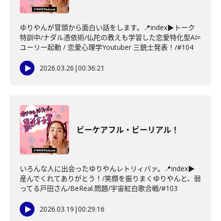
ゆりやんが冒頭から面白い話をします。📍index▶トーク
特訓中/ナダル憑依術/仏陀の教えも学習した恋愛特化型AI=
ユーリー起動 / 恋愛心理学Youtuber 三銃士発表！/#104
2026.03.26
|
00:36:21
ビーケアフル・ビーリアル！
いろんな人に出会ったゆりやんレトリィバァ。📍index▶
産んでくれてありがとう！/笑顔を振りまくゆりやんと、弱
ってる戸田さん/BeReal.問題/宇宙紅白歌合戦/#103
2026.03.19
|
00:29:16