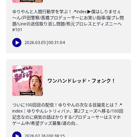
ゆりやんと人間行動学を学ぶ！📍index▶僕はしりませぇ
～ん/戸田警察/髙橋プロデューサーにお笑い指導/誕プレ問
題/Lineの送信取り消し問題/熊元プロレスとディズニーへ
#101
2026.03.05
|
00:31:04
ワンハンドレッド・フォンク！
ついに100回目の配信！ゆりやんの次なる目論見とは？📍
index｜ゆりやんレトリィバァ、第2フェーズへ移る/100回
記念なのに病気の話ばかりする/プロデューサーはスマホ
ゲーム中/希望グッズ募集/道の向...
2026.02.26
|
00:38:15