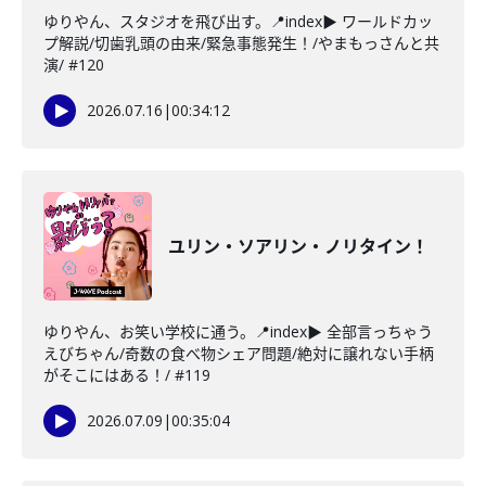
ゆりやん、スタジオを飛び出す。📍index▶ ワールドカッ
プ解説/切歯乳頭の由来/緊急事態発生！/やまもっさんと共
演/ #120
2026.07.16
|
00:34:12
ユリン・ソアリン・ノリタイン！
ゆりやん、お笑い学校に通う。📍index▶ 全部言っちゃう
えびちゃん/奇数の食べ物シェア問題/絶対に譲れない手柄
がそこにはある！/ #119
2026.07.09
|
00:35:04