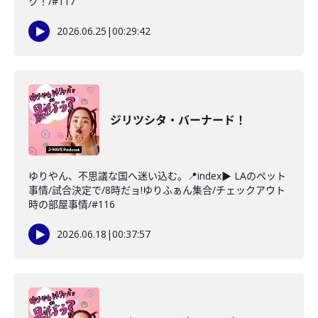
ク！/#117
2026.06.25
|
00:29:42
ジリツシタ・バーナード！
ゆりやん、不思議な国へ迷い込む。📍index▶ LAのペット
事情/試合決定で/8時だョ!ゆりふぁん集合/チェックアウト
時の部屋事情/#116
2026.06.18
|
00:37:57