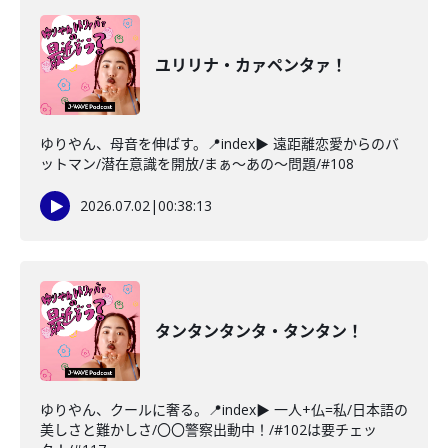
ユリリナ・カァペンタァ！
ゆりやん、母音を伸ばす。📍index▶ 遠距離恋愛からのバ
ットマン/潜在意識を開放/まぁ～あの～問題/#108
2026.07.02
|
00:38:13
タンタンタンタ・タンタン！
ゆりやん、クールに奢る。📍index▶ 一人+仏=私/日本語の
美しさと難かしさ/〇〇警察出動中！/#102は要チェッ