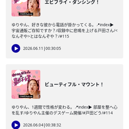
エビフライ・ダンシング！
ゆりやん、好きな彼から電話が掛かってくる。📍index▶
宇宙通販ご存知ですか？/収録中に悲鳴を上げる戸田さん/<
なんぞや>とはなんぞや？/#115
2026.06.11
|
00:30:05
ビューティフル・マウント！
ゆりやん、1週間で性格が変わる。📍index▶ 部屋を整へ心
を乱す/ゆりやん主催のデスゲーム開催/#戸田どう/#114
2026.06.04
|
00:38:32