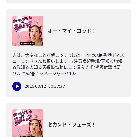
オー・マイ・ゴッド！
実は、大変なことが起こってました。📍index▶香港ディズ
ニーランドさんお願いします！/注意喚起番組/天知る地知
る我知る人知る天網恢恢疎にして漏らさず/援護射撃は要
りません/巻きマネージャー/#102
2026.03.12
|
00:37:37
セカンド・フェーズ！