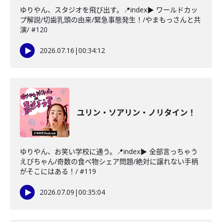
ゆりやん、スタジオを飛び出す。📍index▶ ワールドカッ
プ解説/切歯乳頭の由来/緊急事態発生！/やまもっさんと共
演/ #120
2026.07.16
|
00:34:12
ユリン・ソアリン・ノリタイン！
ゆりやん、お笑い学校に通う。📍index▶ 全部言っちゃう
えびちゃん/奇数の食べ物シェア問題/絶対に譲れない手柄
がそこにはある！/ #119
2026.07.09
|
00:35:04