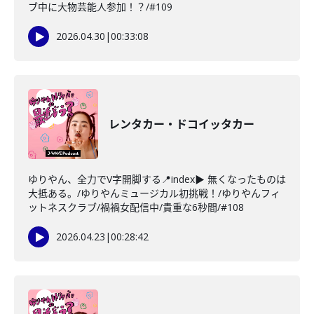
ブ中に大物芸能人参加！？/#109
2026.04.30
|
00:33:08
レンタカー・ドコイッタカー
ゆりやん、全力でV字開脚する📍index▶ 無くなったものは
大抵ある。/ゆりやんミュージカル初挑戦！/ゆりやんフィ
ットネスクラブ/禍禍女配信中/貴重な6秒間/#108
2026.04.23
|
00:28:42