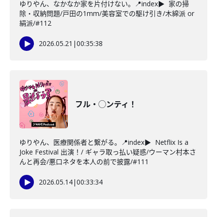
ゆりやん、なかなか家を片付けない。📍index▶ 家の掃
除・収納問題/戸田の1mm/美容室での駆け引き/木綿派 or
絹派/#112
2026.05.21
|
00:35:38
フル・◯ンティ！
ゆりやん、医療関係者と繋がる。📍index▶ Netflix Is a
Joke Festival 出演！/ ギャラ取っ払い疑惑/ウーマン村本さ
んと再会/悪口ネタを本人の前で披露/#111
2026.05.14
|
00:33:34