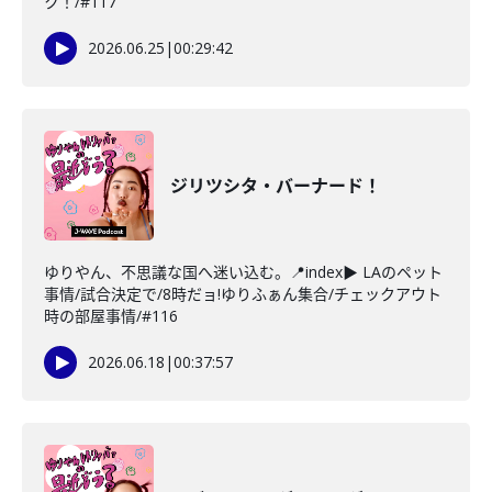
ク！/#117
2026.06.25
|
00:29:42
ジリツシタ・バーナード！
ゆりやん、不思議な国へ迷い込む。📍index▶ LAのペット
事情/試合決定で/8時だョ!ゆりふぁん集合/チェックアウト
時の部屋事情/#116
2026.06.18
|
00:37:57