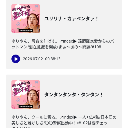
ユリリナ・カァペンタァ！
ゆりやん、母音を伸ばす。📍index▶ 遠距離恋愛からのバ
ットマン/潜在意識を開放/まぁ～あの～問題/#108
2026.07.02
|
00:38:13
タンタンタンタ・タンタン！
ゆりやん、クールに奢る。📍index▶ 一人+仏=私/日本語の
美しさと難かしさ/〇〇警察出動中！/#102は要チェッ