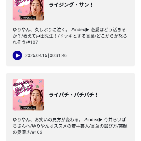
ライジング・サン！
ゆりやん、久しぶりに泣く。📍index▶ 恋愛はどう活きる
か？/教えて戸田先生！/ドッキとする言葉/どこからか怒ら
れそう/#107
2026.04.16
|
00:31:46
ライパチ・パチパチ！
ゆりやん、お笑いの見方が変わる。📍index▶ 今井らいぱ
ちさんへ/ゆりやんオススメの若手芸人/言葉の選び方/笑顔
の奥深さ/#106