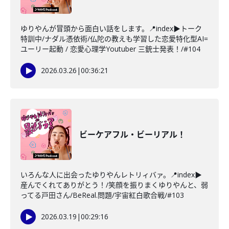
ゆりやんが冒頭から面白い話をします。📍index▶トーク
特訓中/ナダル憑依術/仏陀の教えも学習した恋愛特化型AI=
ユーリー起動 / 恋愛心理学Youtuber 三銃士発表！/#104
2026.03.26
|
00:36:21
ビーケアフル・ビーリアル！
いろんな人に出会ったゆりやんレトリィバァ。📍index▶
産んでくれてありがとう！/笑顔を振りまくゆりやんと、弱
ってる戸田さん/BeReal.問題/宇宙紅白歌合戦/#103
2026.03.19
|
00:29:16