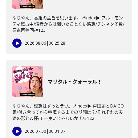
ゆりやん、番組の主旨を思い出す。📍index▶ フル・モン
ティ稽古中/演者からは聞いたことない感想/チンネタ多数/
原点回帰回/#123
2026.08.06
|
00:25:28
マリタル・クォーラル！
ゆりやん、理想はずっとラヴ。📍index▶ 戸田家とDAIGO
家/付き合ってから喧嘩するまでの期間は？/それぞれの夫
婦の形とW杯/モー良いじゃないか！/#122
2026.07.30
|
00:31:37