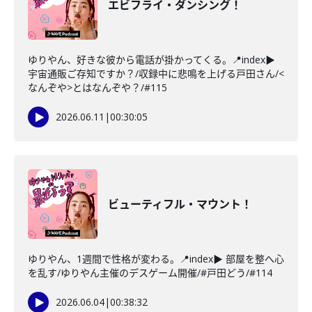
エビフライ・ダンシング！
ゆりやん、好きな彼から電話が掛かってくる。📍index▶
宇宙通販ご存知ですか？/収録中に悲鳴を上げる戸田さん/<
なんぞや>とはなんぞや？/#115
2026.06.11
|
00:30:05
ビューティフル・マウント！
ゆりやん、1週間で性格が変わる。📍index▶ 部屋を整へ心
を乱す/ゆりやん主催のデスゲーム開催/#戸田どう/#114
2026.06.04
|
00:38:32