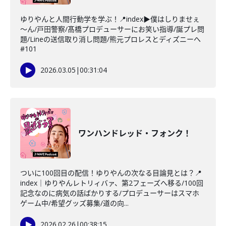
ゆりやんと人間行動学を学ぶ！📍index▶僕はしりませぇ
～ん/戸田警察/髙橋プロデューサーにお笑い指導/誕プレ問
題/Lineの送信取り消し問題/熊元プロレスとディズニーへ
#101
2026.03.05
|
00:31:04
ワンハンドレッド・フォンク！
ついに100回目の配信！ゆりやんの次なる目論見とは？📍
index｜ゆりやんレトリィバァ、第2フェーズへ移る/100回
記念なのに病気の話ばかりする/プロデューサーはスマホ
ゲーム中/希望グッズ募集/道の向...
2026.02.26
|
00:38:15