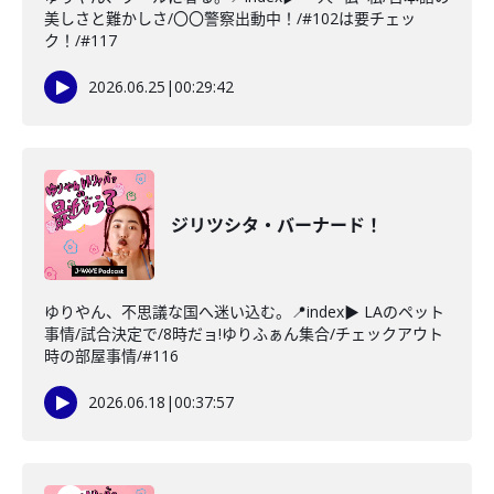
美しさと難かしさ/〇〇警察出動中！/#102は要チェッ
ク！/#117
2026.06.25
|
00:29:42
ジリツシタ・バーナード！
ゆりやん、不思議な国へ迷い込む。📍index▶ LAのペット
事情/試合決定で/8時だョ!ゆりふぁん集合/チェックアウト
時の部屋事情/#116
2026.06.18
|
00:37:57