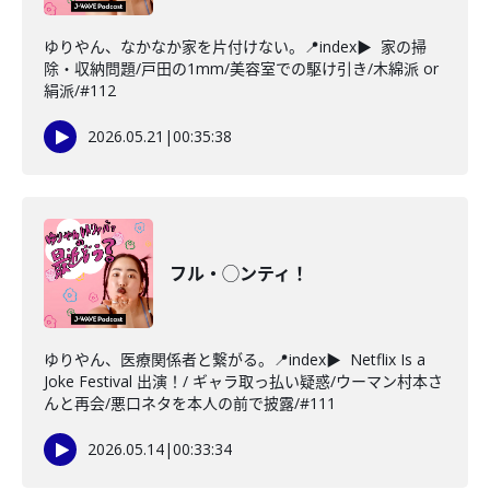
ゆりやん、なかなか家を片付けない。📍index▶ 家の掃
除・収納問題/戸田の1mm/美容室での駆け引き/木綿派 or
絹派/#112
2026.05.21
|
00:35:38
フル・◯ンティ！
ゆりやん、医療関係者と繋がる。📍index▶ Netflix Is a
Joke Festival 出演！/ ギャラ取っ払い疑惑/ウーマン村本さ
んと再会/悪口ネタを本人の前で披露/#111
2026.05.14
|
00:33:34