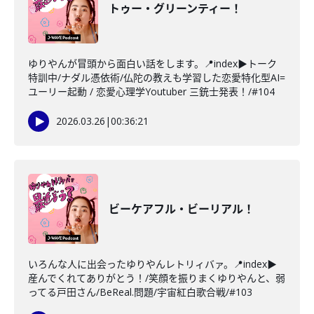
トゥー・グリーンティー！
ゆりやんが冒頭から面白い話をします。📍index▶トーク
特訓中/ナダル憑依術/仏陀の教えも学習した恋愛特化型AI=
ユーリー起動 / 恋愛心理学Youtuber 三銃士発表！/#104
2026.03.26
|
00:36:21
ビーケアフル・ビーリアル！
いろんな人に出会ったゆりやんレトリィバァ。📍index▶
産んでくれてありがとう！/笑顔を振りまくゆりやんと、弱
ってる戸田さん/BeReal.問題/宇宙紅白歌合戦/#103