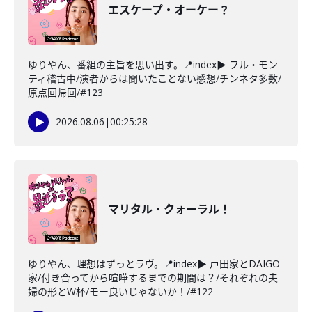
エスケープ・オーケー？
ゆりやん、番組の主旨を思い出す。📍index▶ フル・モン
ティ稽古中/演者からは聞いたことない感想/チンネタ多数/
原点回帰回/#123
2026.08.06
|
00:25:28
マリタル・クォーラル！
ゆりやん、理想はずっとラヴ。📍index▶ 戸田家とDAIGO
家/付き合ってから喧嘩するまでの期間は？/それぞれの夫
婦の形とW杯/モー良いじゃないか！/#122