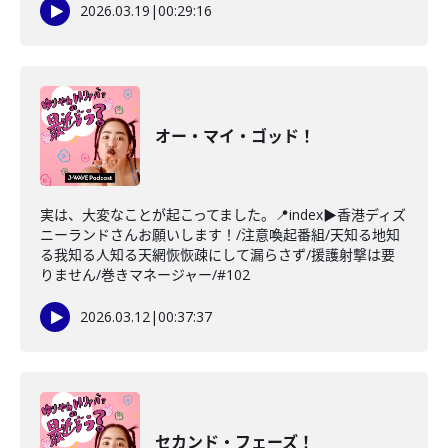
2026.03.19
|
00:29:16
オー・マイ・ゴッド！
実は、大変なことが起こってました。📍index▶香港ディズ
ニーランドさんお願いします！/注意喚起番組/天知る地知
る我知る人知る天網恢恢疎にして漏らさず/援護射撃は要
りません/巻きマネージャー/#102
2026.03.12
|
00:37:37
セカンド・フェーズ！