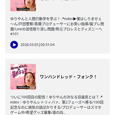
ゆりやんと人間行動学を学ぶ！📍index▶僕はしりませぇ
～ん/戸田警察/髙橋プロデューサーにお笑い指導/誕プレ問
題/Lineの送信取り消し問題/熊元プロレスとディズニーへ
#101
2026.03.05
|
00:31:04
ワンハンドレッド・フォンク！
ついに100回目の配信！ゆりやんの次なる目論見とは？📍
index｜ゆりやんレトリィバァ、第2フェーズへ移る/100回
記念なのに病気の話ばかりする/プロデューサーはスマホ
ゲーム中/希望グッズ募集/道の向...