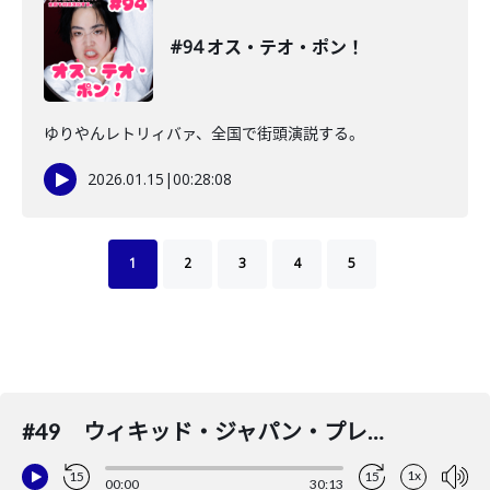
#94 オス・テオ・ポン！
ゆりやんレトリィバァ、全国で街頭演説する。
2026.01.15
|
00:28:08
1
2
3
4
5
#49 ウィキッド・ジャパン・プレミア
1x
15
15
00:00
30:13