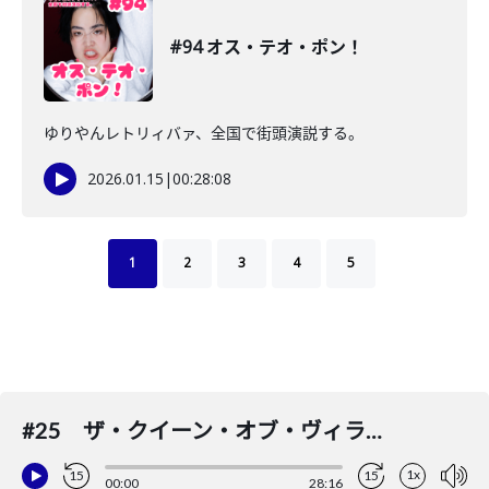
#94 オス・テオ・ポン！
ゆりやんレトリィバァ、全国で街頭演説する。
2026.01.15
|
00:28:08
1
2
3
4
5
#25 ザ・クイーン・オブ・ヴィランズ
1x
15
15
00:00
28:16