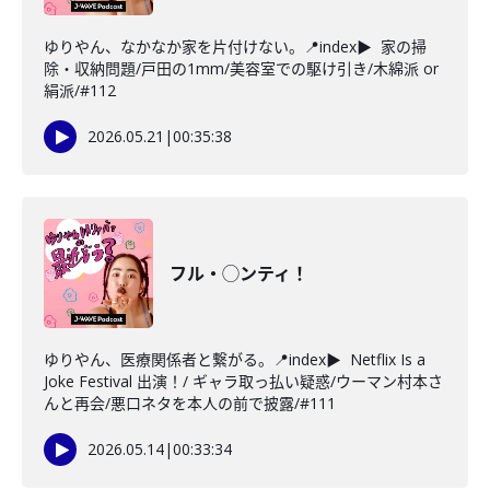
ゆりやん、なかなか家を片付けない。📍index▶ 家の掃
除・収納問題/戸田の1mm/美容室での駆け引き/木綿派 or
絹派/#112
2026.05.21
|
00:35:38
フル・◯ンティ！
ゆりやん、医療関係者と繋がる。📍index▶ Netflix Is a
Joke Festival 出演！/ ギャラ取っ払い疑惑/ウーマン村本さ
んと再会/悪口ネタを本人の前で披露/#111
2026.05.14
|
00:33:34