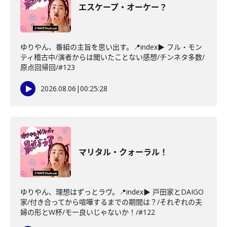
エスケープ・オーケー？
ゆりやん、番組の主旨を思い出す。📍index▶ フル・モン
ティ稽古中/演者からは聞いたことない感想/チンネタ多数/
原点回帰回/#123
2026.08.06
|
00:25:28
マリタル・クォーラル！
ゆりやん、理想はずっとラヴ。📍index▶ 戸田家とDAIGO
家/付き合ってから喧嘩するまでの期間は？/それぞれの夫
婦の形とW杯/モー良いじゃないか！/#122