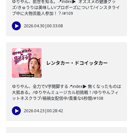
ゆりやん、前世を知る。📍index▶ オススメの健康グッ
ズ/きゅうりは美味しい/プロポーズについて/インスタライ
ブ中に大物芸能人参加！？/#109
2026.04.30
|
00:33:08
レンタカー・ドコイッタカー
ゆりやん、全力でV字開脚する📍index▶ 無くなったものは
大抵ある。/ゆりやんミュージカル初挑戦！/ゆりやんフィ
ットネスクラブ/禍禍女配信中/貴重な6秒間/#108
2026.04.23
|
00:28:42