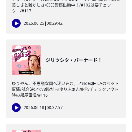
美しさと難かしさ/〇〇警察出動中！/#102は要チェッ
ク！/#117
2026.06.25
|
00:29:42
ジリツシタ・バーナード！
ゆりやん、不思議な国へ迷い込む。📍index▶ LAのペット
事情/試合決定で/8時だョ!ゆりふぁん集合/チェックアウト
時の部屋事情/#116
2026.06.18
|
00:37:57