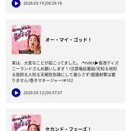
2026.03.19
|
00:29:16
オー・マイ・ゴッド！
実は、大変なことが起こってました。📍index▶香港ディズ
ニーランドさんお願いします！/注意喚起番組/天知る地知
る我知る人知る天網恢恢疎にして漏らさず/援護射撃は要
りません/巻きマネージャー/#102
2026.03.12
|
00:37:37
セカンド・フェーズ！