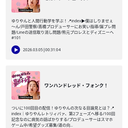
ゆりやんと人間行動学を学ぶ！📍index▶僕はしりませぇ
～ん/戸田警察/髙橋プロデューサーにお笑い指導/誕プレ問
題/Lineの送信取り消し問題/熊元プロレスとディズニーへ
#101
2026.03.05
|
00:31:04
ワンハンドレッド・フォンク！
ついに100回目の配信！ゆりやんの次なる目論見とは？📍
index｜ゆりやんレトリィバァ、第2フェーズへ移る/100回
記念なのに病気の話ばかりする/プロデューサーはスマホ
ゲーム中/希望グッズ募集/道の向...