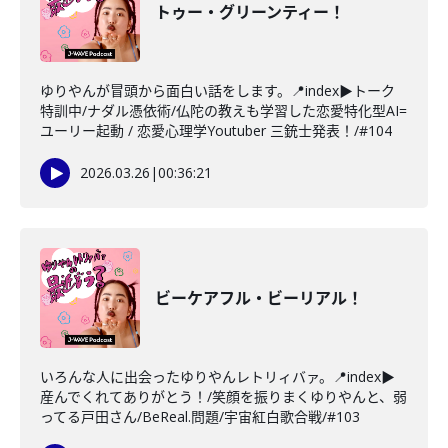
トゥー・グリーンティー！
ゆりやんが冒頭から面白い話をします。📍index▶トーク
特訓中/ナダル憑依術/仏陀の教えも学習した恋愛特化型AI=
ユーリー起動 / 恋愛心理学Youtuber 三銃士発表！/#104
2026.03.26
|
00:36:21
ビーケアフル・ビーリアル！
いろんな人に出会ったゆりやんレトリィバァ。📍index▶
産んでくれてありがとう！/笑顔を振りまくゆりやんと、弱
ってる戸田さん/BeReal.問題/宇宙紅白歌合戦/#103