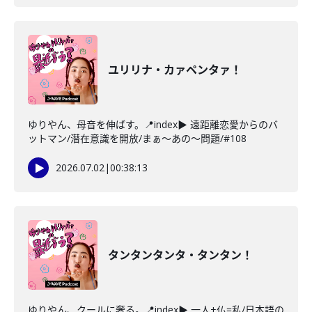
ユリリナ・カァペンタァ！
ゆりやん、母音を伸ばす。📍index▶ 遠距離恋愛からのバ
ットマン/潜在意識を開放/まぁ～あの～問題/#108
2026.07.02
|
00:38:13
タンタンタンタ・タンタン！
ゆりやん、クールに奢る。📍index▶ 一人+仏=私/日本語の