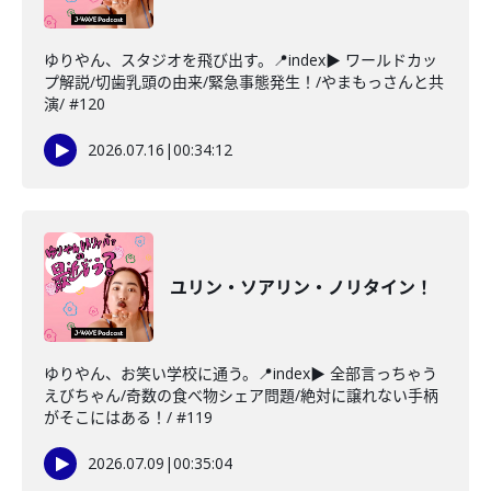
ゆりやん、スタジオを飛び出す。📍index▶ ワールドカッ
プ解説/切歯乳頭の由来/緊急事態発生！/やまもっさんと共
演/ #120
2026.07.16
|
00:34:12
ユリン・ソアリン・ノリタイン！
ゆりやん、お笑い学校に通う。📍index▶ 全部言っちゃう
えびちゃん/奇数の食べ物シェア問題/絶対に譲れない手柄
がそこにはある！/ #119
2026.07.09
|
00:35:04