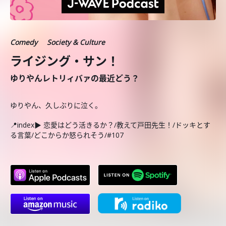
Comedy
Society & Culture
ライジング・サン！
ゆりやんレトリィバァの最近どう？
ゆりやん、久しぶりに泣く。
📍index▶ 恋愛はどう活きるか？/教えて戸田先生！/ドッキとす
る言葉/どこからか怒られそう/#107