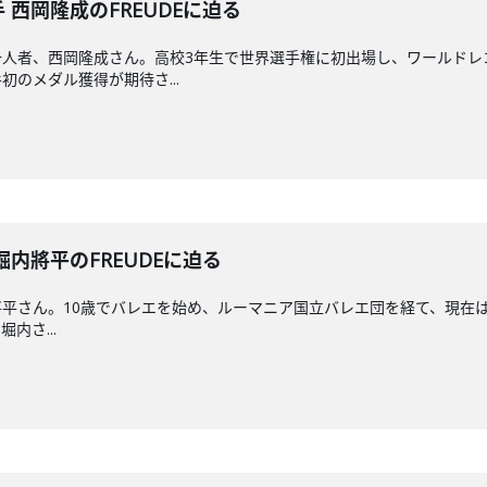
手 西岡隆成のFREUDEに迫る
一人者、西岡隆成さん。高校3年生で世界選手権に初出場し、ワールドレ
のメダル獲得が期待さ...
 堀内將平のFREUDEに迫る
平さん。10歳でバレエを始め、ルーマニア国立バレエ団を経て、現在は、
内さ...