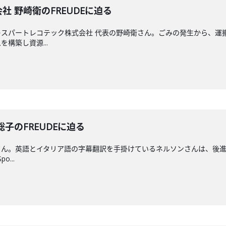
会社 野崎衛のFREUDEに迫る
スパートレコテック株式会社 代表の野崎衛さん。ごみの発生から、運
構築し資源...
ン聡子のFREUDEに迫る
さん。英語とイタリア語の字幕翻訳を手掛けているネルソンさんは、後
o...