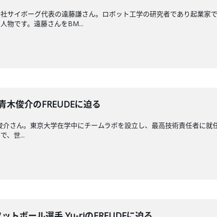
会社サイボーグ代表の遠藤謙さん。ロボット工学の研究者であり起業家
物です。遠藤さんをBM...
O 青木俊介のFREUDEに迫る
木俊介さん。東京大学在学中にチームラボを設立し、最高技術責任者に就任
、世...
ットボール選手 Yu-riのFREUDEに迫る