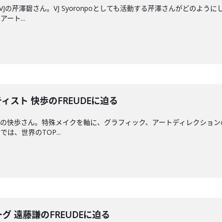
 VJの芹澤碧さん。VJ Syoronpoとしても活動する芹澤さんがどの
ート...
ティスト 快歩のFREUDEに迫る
の快歩さん。特殊メイクを軸に、グラフィック、アートディレクションの
は、世界のTOP...
ーグ 遠藤謙のFREUDEに迫る