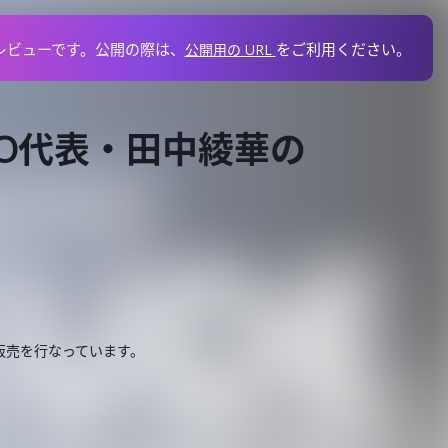
レビューです。
公開の際は、
を
ご利用ください。
公開用の URL
LABO代表・田中綾華の
販売を行なっています。