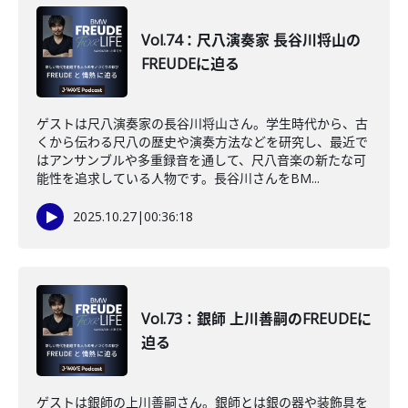
Vol.74：尺八演奏家 長谷川将山の
FREUDEに迫る
ゲストは尺八演奏家の長谷川将山さん。学生時代から、古
くから伝わる尺八の歴史や演奏方法などを研究し、最近で
はアンサンブルや多重録音を通して、尺八音楽の新たな可
能性を追求している人物です。長谷川さんをBM...
2025.10.27
|
00:36:18
Vol.73：銀師 上川善嗣のFREUDEに
迫る
ゲストは銀師の上川善嗣さん。銀師とは銀の器や装飾具を