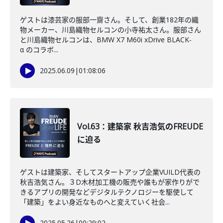
ゲストは漆芸家の服部一齋さん。そして、創業182年の織
物メーカー、川島織物セルコンの小寺祐太さん。服部さん
と川島織物セルコンは、BMW X7 M60i xDrive BLACK-
α のコラボ...
2025.06.09
|
01:08:06
Vol.63：建築家 秋吉浩気のFREUDE
に迫る
ゲストは建築家、そしてスタートアップ企業VUILD代表の
秋吉浩気さん。３D木材加工機の販売や誰もが家作りがで
きるアプリの開発などデジタルテクノロジーを駆使して
「建築」をよい身近なものへと変えていく社会...
2025.05.26
|
00:29:02