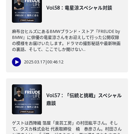
Vol.58：竜星涼スペシャル対談
麻布台ヒルズにあるBMWブランド・ストア『FREUDE by
BMW』に俳優の竜星涼さんをお迎えして行った公開収録
の模様をお届けいたします。ドラマの撮影秘話や最新映画
の裏話、そして、ここでしか聞けない...
2025.03.17
|
00:46:12
Vol.57：「伝統と挑戦」スペシャル
鼎談
ゲストは西陣織 箔屋「楽芸工房」の村田紘平さん。そし
て、クスカ株式会社 代表取締役 楠 泰彦さん。村田さん