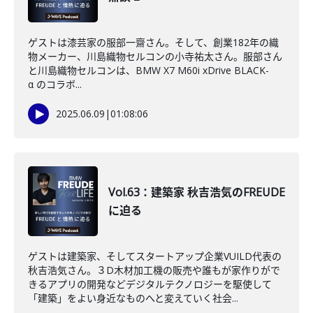
ゲストは漆芸家の服部一齋さん。そして、創業182年の織
物メーカー、川島織物セルコンの小寺祐太さん。服部さん
と川島織物セルコンは、BMW X7 M60i xDrive BLACK-
α のコラボ...
2025.06.09
|
01:08:06
Vol.63：建築家 秋吉浩気のFREUDE
に迫る
ゲストは建築家、そしてスタートアップ企業VUILD代表の
秋吉浩気さん。３D木材加工機の販売や誰もが家作りがで
きるアプリの開発などデジタルテクノロジーを駆使して
「建築」をよい身近なものへと変えていく社会...