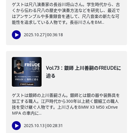
ゲストは尺八演奏家の長谷川将山さん。学生時代から、古
くから伝わる尺八の歴史や演奏方法などを研究し、最近で
はアンサンブルや多重録音を通して、尺八音楽の新たな可
能性を追求している人物です。長谷川さんをBM...
2025.10.27
|
00:36:18
Vol.73：銀師 上川善嗣のFREUDEに
迫る
ゲストは銀師の上川善嗣さん。銀師とは銀の器や装飾具を
加工する職人。江戸時代から300年以上続く銀細工の職人
技を受け継ぐ人物です。上川さんをBMW X3 M50 xDrive
MPA の車内に...
2025.10.13
|
00:28:31