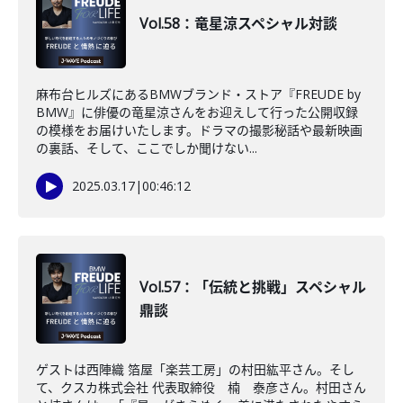
Vol.58：竜星涼スペシャル対談
麻布台ヒルズにあるBMWブランド・ストア『FREUDE by
BMW』に俳優の竜星涼さんをお迎えして行った公開収録
の模様をお届けいたします。ドラマの撮影秘話や最新映画
の裏話、そして、ここでしか聞けない...
2025.03.17
|
00:46:12
Vol.57：「伝統と挑戦」スペシャル
鼎談
ゲストは西陣織 箔屋「楽芸工房」の村田紘平さん。そし
て、クスカ株式会社 代表取締役 楠 泰彦さん。村田さん