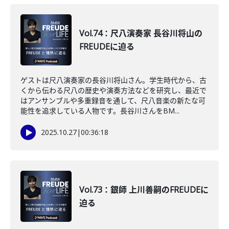
Vol.74：尺八演奏家 長谷川将山の
FREUDEに迫る
ゲストは尺八演奏家の長谷川将山さん。学生時代から、古
くから伝わる尺八の歴史や演奏方法などを研究し、最近で
はアンサンブルや多重録音を通して、尺八音楽の新たな可
能性を追求している人物です。長谷川さんをBM...
2025.10.27
|
00:36:18
Vol.73：銀師 上川善嗣のFREUDEに
迫る