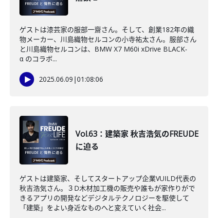
ゲストは漆芸家の服部一齋さん。そして、創業182年の織
物メーカー、川島織物セルコンの小寺祐太さん。服部さん
と川島織物セルコンは、BMW X7 M60i xDrive BLACK-
α のコラボ...
2025.06.09
|
01:08:06
Vol.63：建築家 秋吉浩気のFREUDE
に迫る
ゲストは建築家、そしてスタートアップ企業VUILD代表の
秋吉浩気さん。３D木材加工機の販売や誰もが家作りがで
きるアプリの開発などデジタルテクノロジーを駆使して
「建築」をよい身近なものへと変えていく社会...