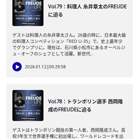
Vol.79：料理人 糸井章太のFREUDE
に迫る
ゲストは料理人の糸井章太さん。26歳の時に、日本最大級
の料理人コンペティション「RED U-35」で、史上最年少
でグランプリに。現在は、石川県小松市にあるオーベルジ
ュ・オーフのシェフとして活躍。新世代...
2026.01.12
|
00:29:58
Vol.78：トランポリン選手 西岡隆
成のFREUDEに迫る
ゲストはトランポリン競技の第一人者、西岡隆成さん。高
校3年生で世界選手権に初出場し、ワールドレコードを出