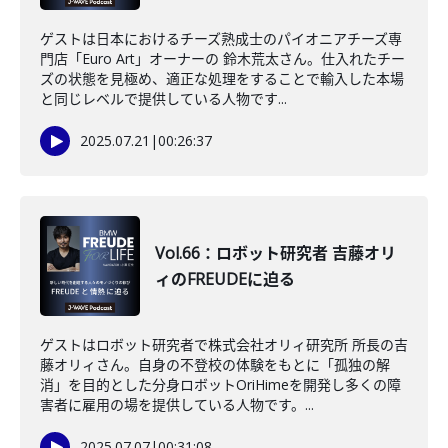
ゲストは日本におけるチーズ熟成士のパイオニアチーズ専
門店「Euro Art」オーナーの 鈴木荒太さん。仕入れたチー
ズの状態を見極め、適正な処理をすることで輸入した本場
と同じレベルで提供している人物です...
2025.07.21
|
00:26:37
Vol.66：ロボット研究者 吉藤オリ
ィのFREUDEに迫る
ゲストはロボット研究者で株式会社オリィ研究所 所長の吉
藤オリィさん。自身の不登校の体験をもとに「孤独の解
消」を目的とした分身ロボットOriHimeを開発し多くの障
害者に雇用の場を提供している人物です。...
2025.07.07
|
00:31:08