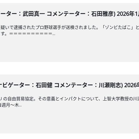
ーター：武田真一 コメンテーター：石田雅彦) 2026年1月
た疑いで逮捕されたプロ野球選手が送検されました。「ゾンビたばこ」
。＝＝＝＝＝＝＝＝＝＝...
ナビゲーター：石田健 コメンテーター：川瀬剛志) 2026年
U の自由貿易協定。その意義とインパクトについて、上智大学教授の
毎週月～木...