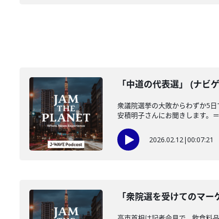
「中道の代表選」 (ナビゲ
衆議院選挙の大敗からわずか5
安積明子さんにお聞きします。＝＝
2026.02.12
|
00:07:21
「衆院選を受けてのマーケ
高市首相は記者会見で、飲食料