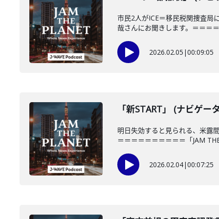
市民2人がICE＝移民税関捜査
哉さんにお聞きします。＝＝＝＝＝
2026.02.05
|
00:09:05
「新START」 (ナビゲー
明日失効すると見られる、米露間
＝＝＝＝＝＝＝＝＝＝「JAM THE P
2026.02.04
|
00:07:25