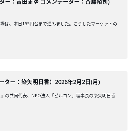
ター：吉田まゆ コメンテーター：斉藤裕司)
相場は、本日155円台まで進みました。こうしたマーケットの
ー：染矢明日香）2026年2月2日(月)
』の共同代表、NPO法人「ピルコン」理事長の染矢明日香