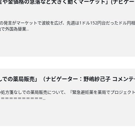
言や金価格の急落など大きく動くマーケット」(ナビゲー
相の発言がマーケットで波紋を広げ、先週は1ドル152円台だったドル円
外国為替業...
での薬局販売」（ナビゲーター：野嶋紗己子 コメンテータ
の処方箋なしでの薬局販売について、『緊急避妊薬を薬局でプロジェクト
＝＝＝＝＝＝＝＝＝...