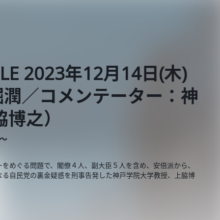
BLE 2023年12月14日(木)
堀潤／コメンテーター：神
脇博之）
E～
ーをめぐる問題で、閣僚４人、副大臣５人を含め、安倍派から、
なる自民党の裏金疑惑を刑事告発した神戸学院大学教授、上脇博