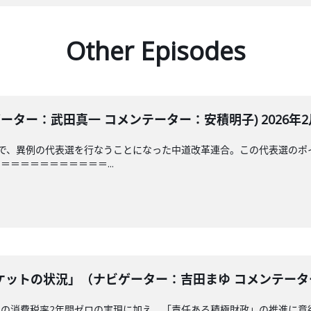
Other Episodes
ーター：武田真一 コメンテーター：安積明子) 2026年2月
日で、異例の代表選を行なうことになった中道改革連合。この代表選のポ
＝＝＝＝＝＝＝＝＝＝...
ットの状況」（ナビゲーター：吉田まゆ コメンテーター：安
品の消費税率2年間ゼロの実現に加え、「責任ある積極財政」の推進に意