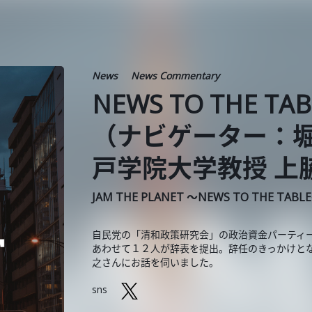
News
News Commentary
NEWS TO THE TA
（ナビゲーター：
戸学院大学教授 上
JAM THE PLANET ～NEWS TO THE TABL
自民党の「清和政策研究会」の政治資金パーティ
あわせて１２人が辞表を提出。辞任のきっかけと
之さんにお話を伺いました。
sns