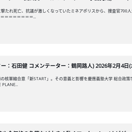
局に撃たれ死亡、抗議が激しくなっていたミネアポリスから、捜査官70
＝＝＝＝＝＝＝...
ター：石田健 コメンテーター：鶴岡路人) 2026年2月4日(
の核軍縮合意「新START」。その意義と影響を慶應義塾大学 総合政
LANE...