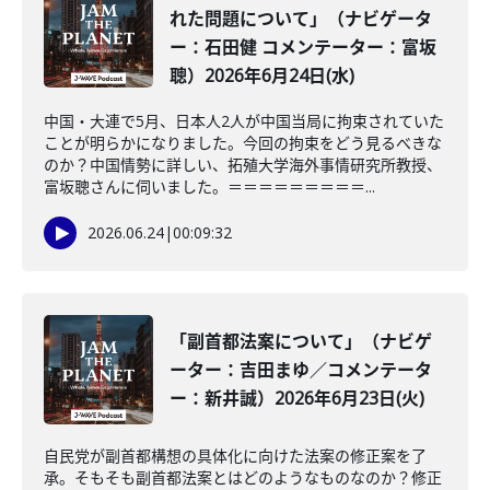
れた問題について」（ナビゲータ
ー：石田健 コメンテーター：富坂
聰）2026年6月24日(水)
中国・大連で5月、日本人2人が中国当局に拘束されていた
ことが明らかになりました。今回の拘束をどう見るべきな
のか？中国情勢に詳しい、拓殖大学海外事情研究所教授、
富坂聰さんに伺いました。＝＝＝＝＝＝＝＝＝...
2026.06.24
|
00:09:32
「副首都法案について」（ナビゲ
ーター：吉田まゆ／コメンテータ
ー：新井誠）2026年6月23日(火)
自民党が副首都構想の具体化に向けた法案の修正案を了
承。そもそも副首都法案とはどのようなものなのか？修正