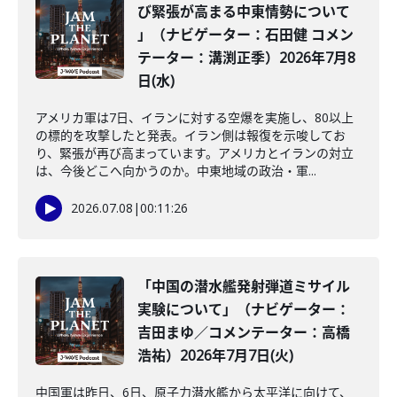
び緊張が高まる中東情勢について
」（ナビゲーター：石田健 コメン
テーター：溝渕正季）2026年7月8
日(水)
アメリカ軍は7日、イランに対する空爆を実施し、80以上
の標的を攻撃したと発表。イラン側は報復を示唆してお
り、緊張が再び高まっています。アメリカとイランの対立
は、今後どこへ向かうのか。中東地域の政治・軍...
2026.07.08
|
00:11:26
「中国の潜水艦発射弾道ミサイル
実験について」（ナビゲーター：
吉田まゆ／コメンテーター：高橋
浩祐）2026年7月7日(火)
中国軍は昨日、6日、原子力潜水艦から太平洋に向けて、