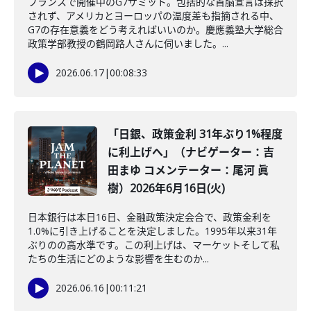
フランスで開催中のG7サミット。包括的な首脳宣言は採択
されず、アメリカとヨーロッパの温度差も指摘される中、
G7の存在意義をどう考えればいいのか。慶應義塾大学総合
政策学部教授の鶴岡路人さんに伺いました。...
2026.06.17
|
00:08:33
「日銀、政策金利 31年ぶり1%程度
に利上げへ」（ナビゲーター：吉
田まゆ コメンテーター：尾河 眞
樹）2026年6月16日(火)
日本銀行は本日16日、金融政策決定会合で、政策金利を
1.0%に引き上げることを決定しました。1995年以来31年
ぶりのの高水準です。この利上げは、マーケットそして私
たちの生活にどのような影響を生むのか...
2026.06.16
|
00:11:21