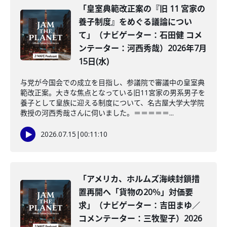
「皇室典範改正案の『旧 11 宮家の
養子制度』をめぐる議論につい
て」（ナビゲーター：石田健 コメ
ンテーター：河西秀哉）2026年7月
15日(水)
与党が今国会での成立を目指し、参議院で審議中の皇室典
範改正案。大きな焦点となっている旧11宮家の男系男子を
養子として皇族に迎える制度について、名古屋大学大学院
教授の河西秀哉さんに伺いました。＝＝＝＝＝...
2026.07.15
|
00:11:10
「アメリカ、ホルムズ海峡封鎖措
置再開へ「貨物の20％」対価要
求」（ナビゲーター：吉田まゆ／
コメンテーター：三牧聖子）2026