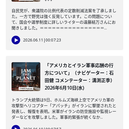
自民党が、衆議院の比例代表の定数削減法案を了承しまし
た。一方で野党は強く反発しています。この問題につい
て、国会や選挙制度に詳しいライターの遠藤結万さんにお
聞きしました。＝＝＝＝＝＝＝＝＝＝＝＝＝＝＝＝...
2026.06.11
|
00:07:23
「アメリカとイラン軍事応酬の行
方について」（ナビゲーター：石
田健 コメンテーター：溝渕正季）
2026年6月10日(水)
トランプ大統領は9日、ホルムズ海峡上空でアメリカ軍の
攻撃型ヘリコプター「アパッチ」がイランに撃墜されたと
発表し、報復を表明。米軍がイランの防空施設や監視レー
ダーなどを攻撃しました。軍事的緊張が続くなか...