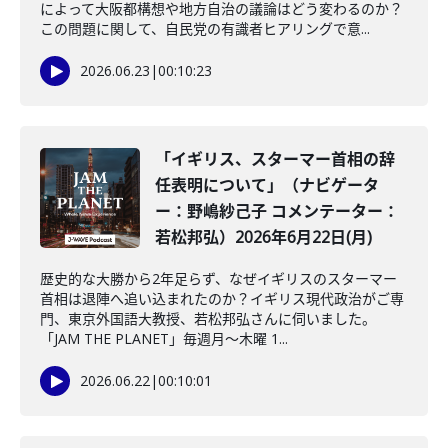
によって大阪都構想や地方自治の議論はどう変わるのか？
この問題に関して、自民党の有識者ヒアリングで意...
2026.06.23
|
00:10:23
「イギリス、スターマー首相の辞
任表明について」（ナビゲータ
ー：野嶋紗己子 コメンテーター：
若松邦弘）2026年6月22日(月)
歴史的な大勝から2年足らず、なぜイギリスのスターマー
首相は退陣へ追い込まれたのか？イギリス現代政治がご専
門、東京外国語大教授、若松邦弘さんに伺いました。
「JAM THE PLANET」毎週月～木曜 1...
2026.06.22
|
00:10:01