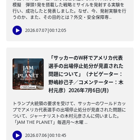
模擬 弾頭1発を搭載した戦略ミサイルを発射する実験を
行い、成功したと発表しました。なぜ、今、発射実験を行
うのか、また、その目的とは？外交・安全保障専...
2026.07.07
|
00:12:05
「サッカーのW杯でアメリカ代表
選手の出場停止処分が見直された
問題について」（ナビゲーター：
野嶋紗己子／コメンテーター：木
村元彦）2026年7月6日(月)
トランプ大統領の要求を受けて、サッカーのワールドカッ
プでアメリカ代表選手の出場停止処分が見直された問題に
ついて、ジャーナリストの木村元彦さんに伺いました。
「JAM THE PLANET」毎週月～木曜 ...
2026.07.06
|
00:10:45