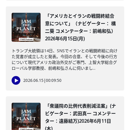
「アメリカとイランの戦闘終結合
意について」（ナビゲーター： 構
二葵 コメンテーター：前嶋和弘）
2026年6月15日(月)
トランプ大統領は14日、SNSでイランとの戦闘終結に向け
た覚書が成立したと発表。今回の合意、そして今後の行方
について現代アメリカ政治外交がご専門、上智大学総合グ
ローバル学部教授、前嶋和弘さんに伺いまし...
2026.06.15
|
00:09:50
「衆議院の比例代表削減法案」(ナ
ビゲーター：武田真一 コメンテー
ター：遠藤結万)2026年6月11日
(木)