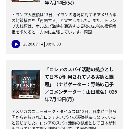
年7月14日(火)
トランプ大統領は13日、イランの港湾に対するアメリカ軍
の封鎖措置を「再開する」と宣言しました。また、トラン
プ大統領は、ホルムズ海峡を通過する貨物の20％の費用負
担を求めると一方的に主張しています。両国...
2026.07.14
|
00:10:33
「ロシアのスパイ活動の拠点とし
て日本が利用されている実態と課
題」（ナビゲーター：野嶋紗己子
／コメンテーター：山田敏弘）026
年7月13日(月)
アメリカのニューヨーク・タイムズは12日、日本が西側諸
国から追放されたロシア人スパイの活動拠点になっている
と報じました。ロシアのスパイ活動の拠点として日本が利
用されている実態と課題について、各国の諜報...