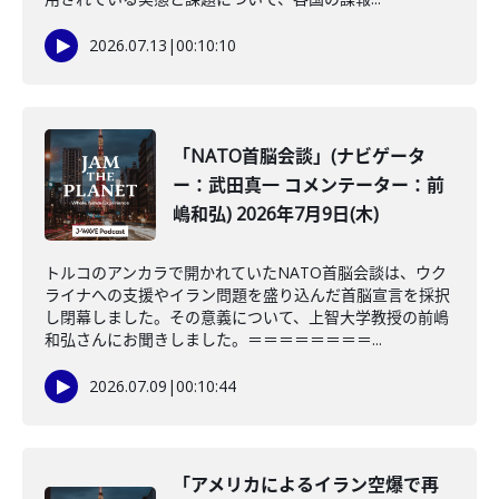
2026.07.13
|
00:10:10
「NATO首脳会談」(ナビゲータ
ー：武田真一 コメンテーター：前
嶋和弘) 2026年7月9日(木)
トルコのアンカラで開かれていたNATO首脳会談は、ウク
ライナへの支援やイラン問題を盛り込んだ首脳宣言を採択
し閉幕しました。その意義について、上智大学教授の前嶋
和弘さんにお聞きしました。＝＝＝＝＝＝＝＝...
2026.07.09
|
00:10:44
「アメリカによるイラン空爆で再