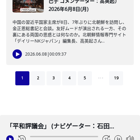
己子 コメンテーター：高英起）
2026年6月8日(月)
中国の習近平国家主席が8日、7年ぶりに北朝鮮を訪問し、
金正恩総書記と会談。友好ムードが演出される一方、その
裏にある両国の思惑とは何なのか。北朝鮮情報専門サイト
「デイリーNKジャパン」編集長、高英起さん...
2026.06.08
|
00:09:37
…
1
2
3
4
5
19
「平和評議会」 (ナビゲーター：石田健 コメンテーター：江崎智絵) 2026年1月21日(水)
1x
15
15