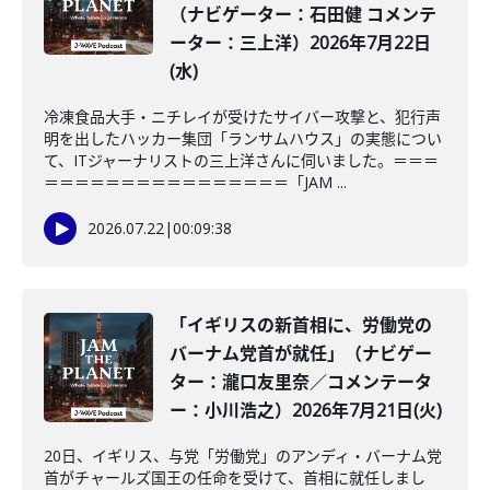
（ナビゲーター：石田健 コメンテ
ーター：三上洋）2026年7月22日
(水)
冷凍食品大手・ニチレイが受けたサイバー攻撃と、犯行声
明を出したハッカー集団「ランサムハウス」の実態につい
て、ITジャーナリストの三上洋さんに伺いました。＝＝＝
＝＝＝＝＝＝＝＝＝＝＝＝＝＝＝＝「JAM ...
2026.07.22
|
00:09:38
「イギリスの新首相に、労働党の
バーナム党首が就任」（ナビゲー
ター：瀧口友里奈／コメンテータ
ー：小川浩之）2026年7月21日(火)
20日、イギリス、与党「労働党」のアンディ・バーナム党
首がチャールズ国王の任命を受けて、首相に就任しまし