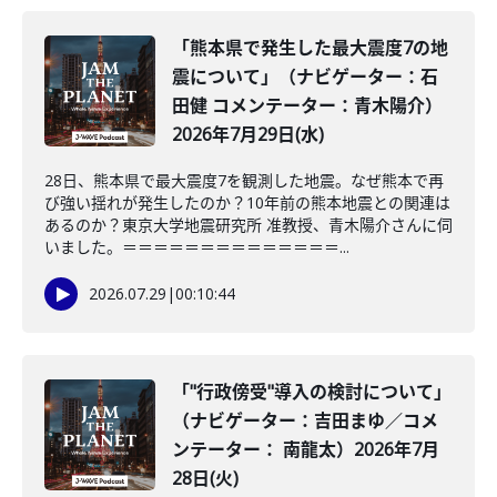
「熊本県で発生した最大震度7の地
震について」（ナビゲーター：石
田健 コメンテーター：青木陽介）
2026年7月29日(水)
28日、熊本県で最大震度7を観測した地震。なぜ熊本で再
び強い揺れが発生したのか？10年前の熊本地震との関連は
あるのか？東京大学地震研究所 准教授、青木陽介さんに伺
いました。＝＝＝＝＝＝＝＝＝＝＝＝＝＝...
2026.07.29
|
00:10:44
「"行政傍受"導入の検討について」
（ナビゲーター：吉田まゆ／コメ
ンテーター： 南龍太）2026年7月
28日(火)