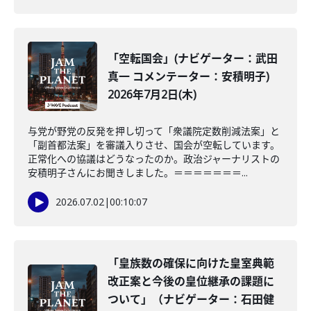
「空転国会」(ナビゲーター：武田
真一 コメンテーター：安積明子)
2026年7月2日(木)
与党が野党の反発を押し切って「衆議院定数削減法案」と
「副首都法案」を審議入りさせ、国会が空転しています。
正常化への協議はどうなったのか。政治ジャーナリストの
安積明子さんにお聞きしました。＝＝＝＝＝＝＝...
2026.07.02
|
00:10:07
「皇族数の確保に向けた皇室典範
改正案と今後の皇位継承の課題に
ついて」（ナビゲーター：石田健