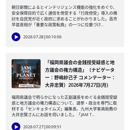
朝日新聞によるとインテリジェンス機能の強化をめぐり、
安全保障目的で広く通信を傍受する「行政傍受」導入の検
討を自民党が近く政府に求めることがわかりました。高市
早苗首相が「重要な政策転換」の一つに位置づけ...
2026.07.28
|
00:10:06
「福岡県議会の金銭授受疑惑と地
方議会の権力構造」（ナビゲータ
ー：野嶋紗己子 コメンテーター：
大井忠賢）2026年7月27日(月)
福岡県議会で明らかになった正副議長をめぐる金銭授受疑
惑と地方議会の権力構造について、選挙・政治を専門に取
材する「センキョタイムズ」編集長、九州大学客員助教の
大井忠賢さんにお話を伺いました。「JAM T...
2026.07.27
|
00:09:51