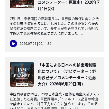
コメンテーター：原武史）2026年7
月1日(水)
7月1日、衆参両院の正副議長は、皇族数の確保に向けた法
案の付帯決議案を各党に示しました。この改正案と今後の
皇位継承の課題について、長年皇室を研究されている明治
学院大学名誉教授の原武史さんに伺いました。...
2026.07.01
|
00:11:36
「中国による日本への輸出規制強
化について」（ナビゲーター：野
嶋紗己子／コメンテーター：近藤
大介）2026年6月29日(月)
中国商務省は29日、20の日本企業・団体を輸出規制リスト
に追加したと発表。軍民両用＝デュアルユース品目の輸出
を禁止するなど、対日圧力をさらに強めています。その狙
いはどこにあるのか？中国情勢に詳しい、ジ...