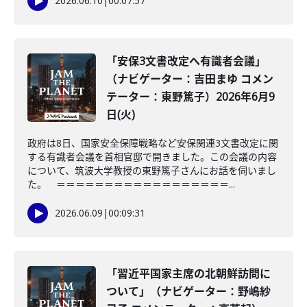
2026.06.10
|
00:07:57
「安保3文書改定へ有識者会議」
（ナビゲーター：吉田まゆ コメン
テーター：東野篤子）2026年6月9
日(火)
政府は8日、国家安全保障戦略など安保関連3文書改定に関
する有識者会議を首相官邸で開きました。この会議の内容
について、筑波大学教授の東野篤子さんにお話を伺いまし
た。 ＝＝＝＝＝＝＝＝＝＝＝＝＝＝＝＝＝＝...
2026.06.09
|
00:09:31
「習近平国家主席の北朝鮮訪問に
ついて」（ナビゲーター：野嶋紗