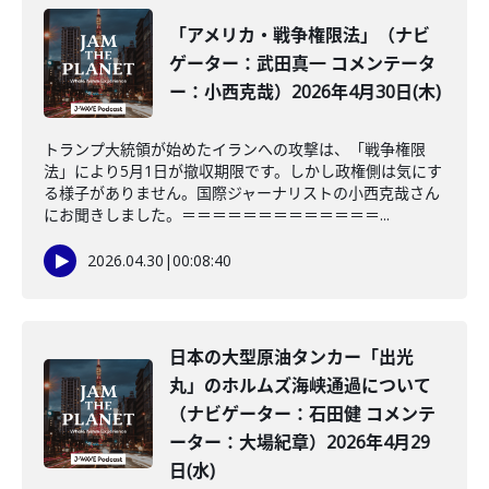
「アメリカ・戦争権限法」（ナビ
ゲーター：武田真一 コメンテータ
ー：小西克哉）2026年4月30日(木)
トランプ大統領が始めたイランへの攻撃は、「戦争権限
法」により5月1日が撤収期限です。しかし政権側は気にす
る様子がありません。国際ジャーナリストの小西克哉さん
にお聞きしました。＝＝＝＝＝＝＝＝＝＝＝＝＝...
2026.04.30
|
00:08:40
日本の大型原油タンカー「出光
丸」のホルムズ海峡通過について
（ナビゲーター：石田健 コメンテ
ーター：大場紀章）2026年4月29
日(水)