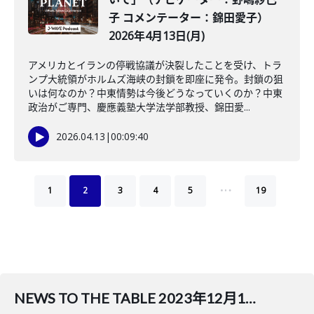
子 コメンテーター：錦田愛子）
2026年4月13日(月)
アメリカとイランの停戦協議が決裂したことを受け、トラ
ンプ大統領がホルムズ海峡の封鎖を即座に発令。封鎖の狙
いは何なのか？中東情勢は今後どうなっていくのか？中東
政治がご専門、慶應義塾大学法学部教授、錦田愛...
2026.04.13
|
00:09:40
…
1
2
3
4
5
19
NEWS TO THE TABLE 2023年12月14日(木)（ナビゲーター：堀潤／コメンテーター：神戸学院大学教授 上脇博之）