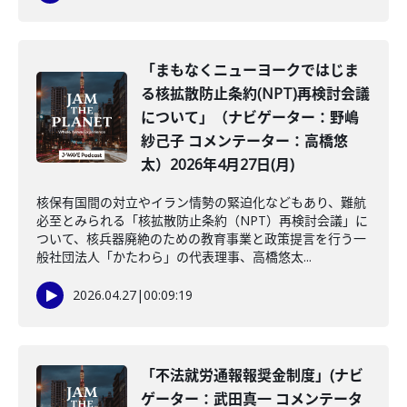
「まもなくニューヨークではじま
る核拡散防止条約(NPT)再検討会議
について」（ナビゲーター：野嶋
紗己子 コメンテーター：高橋悠
太）2026年4月27日(月)
核保有国間の対立やイラン情勢の緊迫化などもあり、難航
必至とみられる「核拡散防止条約（NPT）再検討会議」に
ついて、核兵器廃絶のための教育事業と政策提言を行う一
般社団法人「かたわら」の代表理事、高橋悠太...
2026.04.27
|
00:09:19
「不法就労通報報奨金制度」(ナビ
ゲーター：武田真一 コメンテータ