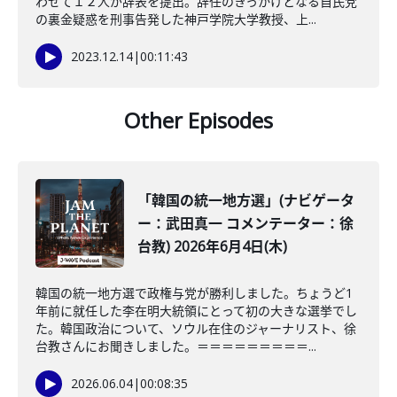
わせて１２人が辞表を提出。辞任のきっかけとなる自民党
の裏金疑惑を刑事告発した神戸学院大学教授、上...
2023.12.14
|
00:11:43
Other Episodes
「韓国の統一地方選」(ナビゲータ
ー：武田真一 コメンテーター：徐
台教) 2026年6月4日(木)
韓国の統一地方選で政権与党が勝利しました。ちょうど1
年前に就任した李在明大統領にとって初の大きな選挙でし
た。韓国政治について、ソウル在住のジャーナリスト、徐
台教さんにお聞きしました。＝＝＝＝＝＝＝＝＝...
2026.06.04
|
00:08:35