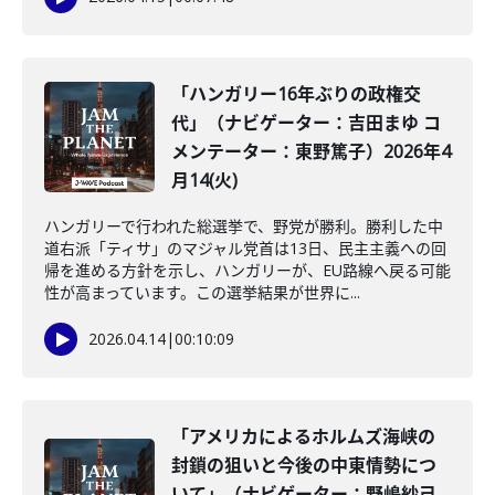
「ハンガリー16年ぶりの政権交
代」（ナビゲーター：吉田まゆ コ
メンテーター：東野篤子）2026年4
月14(火)
ハンガリーで行われた総選挙で、野党が勝利。勝利した中
道右派「ティサ」のマジャル党首は13日、民主主義への回
帰を進める方針を示し、ハンガリーが、EU路線へ戻る可能
性が高まっています。この選挙結果が世界に...
2026.04.14
|
00:10:09
「アメリカによるホルムズ海峡の
封鎖の狙いと今後の中東情勢につ
いて」（ナビゲーター：野嶋紗己