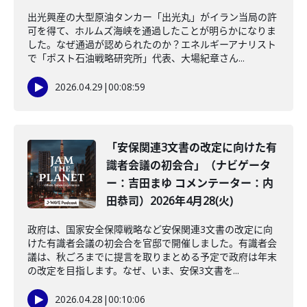
出光興産の大型原油タンカー「出光丸」がイラン当局の許
可を得て、ホルムズ海峡を通過したことが明らかになりま
した。なぜ通過が認められたのか？エネルギーアナリスト
で「ポスト石油戦略研究所」代表、大場紀章さん...
2026.04.29
|
00:08:59
「安保関連3文書の改定に向けた有
識者会議の初会合」（ナビゲータ
ー：吉田まゆ コメンテーター：内
田恭司）2026年4月28(火)
政府は、国家安全保障戦略など安保関連3文書の改定に向
けた有識者会議の初会合を官邸で開催しました。有識者会
議は、秋ごろまでに提言を取りまとめる予定で政府は年末
の改定を目指します。なぜ、いま、安保3文書を...
2026.04.28
|
00:10:06