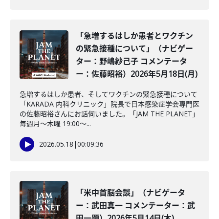
「急増するはしか患者とワクチン
の緊急接種について」（ナビゲー
ター：野嶋紗己子 コメンテータ
ー：佐藤昭裕）2026年5月18日(月)
急増するはしか患者、そしてワクチンの緊急接種について
「KARADA 内科クリニック」院長で日本感染症学会専門医
の佐藤昭裕さんにお話伺いました。「JAM THE PLANET」
毎週月～木曜 19:00～...
2026.05.18
|
00:09:36
「米中首脳会談」（ナビゲータ
ー：武田真一 コメンテーター：武
田一顕）2026年5月14日(木)