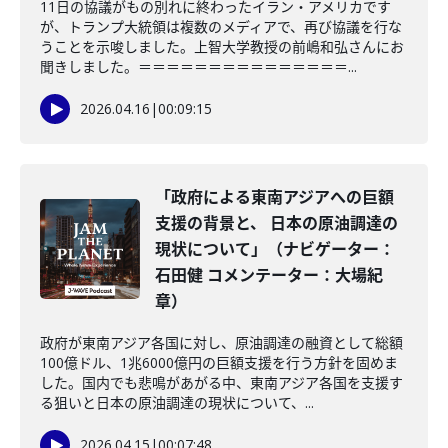
11日の協議がもの別れに終わったイラン・アメリカです
が、トランプ大統領は複数のメディアで、再び協議を行な
うことを示唆しました。上智大学教授の前嶋和弘さんにお
聞きしました。＝＝＝＝＝＝＝＝＝＝＝＝＝＝＝...
2026.04.16
|
00:09:15
「政府による東南アジアへの巨額
支援の背景と、 日本の原油調達の
現状について」（ナビゲーター：
石田健 コメンテーター：大場紀
章）
政府が東南アジア各国に対し、原油調達の融資として総額
100億ドル、1兆6000億円の巨額支援を行う方針を固めま
した。国内でも悲鳴があがる中、東南アジア各国を支援す
る狙いと日本の原油調達の現状について、...
2026.04.15
|
00:07:48