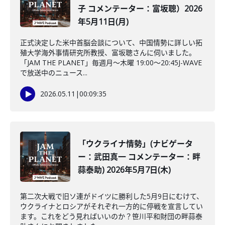
子 コメンテーター：富坂聰）2026
年5月11日(月)
正式決定した米中首脳会談について、中国情勢に詳しい拓
殖大学海外事情研究所教授、富坂聰さんに伺いました。
「JAM THE PLANET」毎週月～木曜 19:00～20:45J-WAVE
で放送中のニュース...
2026.05.11
|
00:09:35
「ウクライナ情勢」(ナビゲータ
ー：武田真一 コメンテーター：畔
蒜泰助) 2026年5月7日(木)
第二次大戦で旧ソ連がドイツに勝利した5月9日にむけて、
ウクライナとロシアがそれぞれ一方的に停戦を宣言してい
ます。これをどう見ればいいのか？笹川平和財団の畔蒜泰