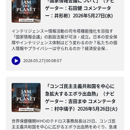
「国家情報会議について」（ナビ
ゲーター：石田健 コメンテータ
ー：井形彬）2026年5月27日(水)
インテリジェンス＝情報活動の司令塔機能強化を目指す
「国家情報会議」の創設法案が可決・成立。日本の安全保
障やインテリジェンス体制はどう変わるのか？私たちの個
人情報やプライバシーは守られるのか？経済安全保...
2026.05.27
|
00:08:07
「コンゴ民主主義共和国を中心に
急拡大するエボラ出血熱」（ナビ
ゲーター：吉田まゆ コメンテータ
ー：村中璃子）2026年5月26日(火)
世界保健機関WHOのテドロス事務局長は25日、コンゴ民
主主義共和国を中心に広がるエボラ出血熱をめぐり、急速