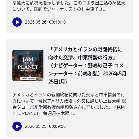
な拡大に危機感を示しました。このエボラ出血熱の急拡大
について、医師でジャーナリストの村中璃子さ...
2026.05.26
|
00:10:10
「アメリカとイランの戦闘終結に
向けた交渉、中東情勢の行方」
（ナビゲーター：野嶋紗己子 コメ
ンテーター：前嶋和弘）2026年5月
25日(月)
アメリカとイランの戦闘終結に向けた交渉と中東情勢の行
方について、現代アメリカ政治・外交に詳しい上智大学 総
合グローバル学部教授前嶋和弘さんに伺いました。「JAM
THE PLANET」毎週月～木曜 1...
2026.05.25
|
00:09:06