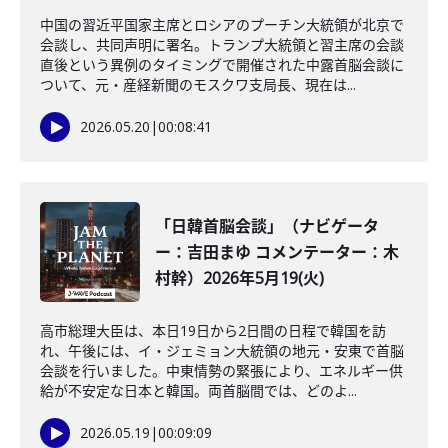
中国の習近平国家主席とロシアのプーチン大統領が北京で
会談し、共同声明に署名。トランプ大統領と習主席の会談
直後という異例のタイミングで開催された中露首脳会談に
ついて、元・産経新聞のモスクワ支局長、現在は...
2026.05.20
|
00:08:41
「日韓首脳会談」（ナビゲータ
ー：吉田まゆ コメンテーター：木
村幹）2026年5月19(火)
高市総理大臣は、本日19日から2日間の日程で韓国を訪
れ、午後には、イ・ジェミョン大統領の地元・安東で首脳
会談を行いました。中東情勢の緊張により、エネルギー供
給が不安定な日本と韓国。両首脳間では、どのよ...
2026.05.19
|
00:09:09