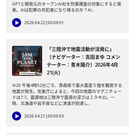
GPTと開発元のオープンAI社を刑事捜査の対象にすると発
表。AIは犯罪の共犯者になり得るのか？AI...
2026.04.22
|
00:09:01
「三陸沖で地震活動が活発に」
（ナビゲーター：吉田まゆ コメン
テーター：青木陽介）2026年4月
21(火)
4/20 午後4時52分ごろ、青森県で最大震度５強を観測する
地震が発生。気象庁によると、今回の地震のマグニチュー
ドは7.7。震源地は三陸沖で震源の深さは１９キロ。一
時、北海道や岩手県などに津波が到達し...
2026.04.21
|
00:09:03