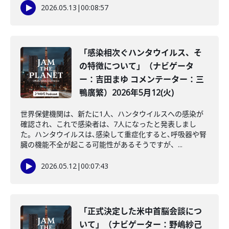
2026.05.13
|
00:08:57
「感染相次ぐハンタウイルス、そ
の特徴について」（ナビゲータ
ー：吉田まゆ コメンテーター：三
鴨廣繁）2026年5月12(火)
世界保健機関は、新たに1人、ハンタウイルスへの感染が
確認され、これで感染者は、7人になったと発表しまし
た。ハンタウイルスは､感染して重症化すると､呼吸器や腎
臓の機能不全が起こる可能性があるそうですが、...
2026.05.12
|
00:07:43
「正式決定した米中首脳会談につ
いて」（ナビゲーター：野嶋紗己