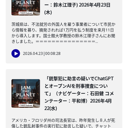
ー：鈴木江理子) 2026年4月23日
(木)
茨城県は、不法就労の外国人を雇う事業者について市民か
ら情報を募り、摘発されれば1万円を払う制度を来月11日
から導入します。国士館大学教授の鈴木江理子さんにお聞
きしました。＝＝＝＝＝＝＝＝＝＝＝＝＝＝＝...
2026.04.23
|
00:08:28
「銃撃犯に助言の疑いでChatGPT
とオープンAIを刑事捜査につい
て」（ナビゲーター：石田健 コメ
ンテーター：平和博）2026年4月
22(水)
アメリカ・フロリダ州の司法長官は、昨年発生し８人が死
傷した銃乱射事件の実行犯に助言した疑いで、チャット