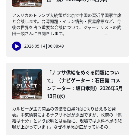
アメリカのトランプ大統領が北京で中国の習近平国家主席
と会談します。台湾問題・イラン情勢・貿易摩擦など、今
後の世界を占う重要な会談について、ジャーナリストの武
田一顕さんにお聞きします。＝＝＝＝＝＝＝＝＝...
2026.05.14
|
00:08:49
「ナフサ供給をめぐる問題につい
て」（ナビゲーター：石田健 コメ
ンテーター：坂口孝則）2026年5月
13日(水)
カルビーが主力商品の包装を白黒2色に切り替えると発
表。中東情勢によるナフサ不足が原因ですが、政府の「供
給は十分」という説明とは裏腹に、現場では原料不足の悲
鳴が上がっています。なぜ不足感が広がっているの...