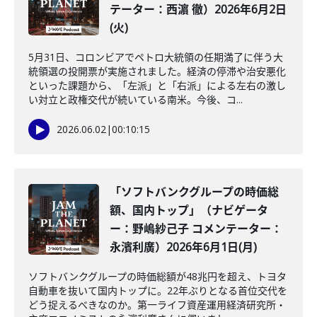
テーター：西濵 徹）2026年6月2日
(火)
5月31日、コロンビアでペトロ大統領の任期満了に伴う大
統領選の投開票が実施されました。経済の停滞や治安悪化
といった課題から、「左派」と「右派」による左右の激し
い対立と政権交代が続いている南米。今後、コ...
2026.06.02
|
00:10:15
「ソフトバンクグループの時価総
額、国内トップ」（ナビゲータ
ー：野嶋紗己子 コメンテーター：
永濱利廣）2026年6月1日(月)
ソフトバンクグループの時価総額が48兆円を超え、トヨタ
自動車を抜いて国内トップに。22年ぶりとなる首位交代を
どう捉えるべきなのか。第一ライフ資産運用経済研究所・