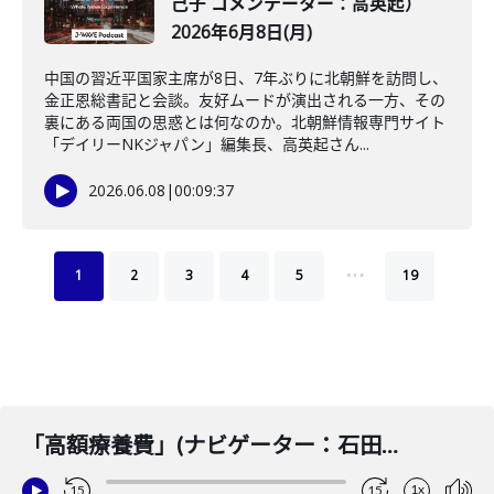
己子 コメンテーター：高英起）
2026年6月8日(月)
中国の習近平国家主席が8日、7年ぶりに北朝鮮を訪問し、
金正恩総書記と会談。友好ムードが演出される一方、その
裏にある両国の思惑とは何なのか。北朝鮮情報専門サイト
「デイリーNKジャパン」編集長、高英起さん...
2026.06.08
|
00:09:37
…
1
2
3
4
5
19
「高額療養費」(ナビゲーター：石田健 コメンテーター：石田雅彦) 2025年12月24日(水)
1x
15
15