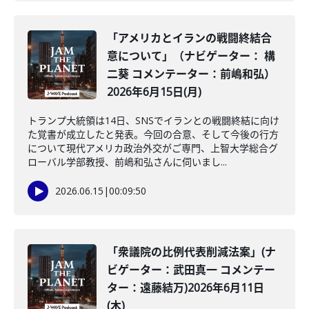
「アメリカとイランの戦闘終結合
意について」（ナビゲーター： 構
二葵 コメンテーター：前嶋和弘）
2026年6月15日(月)
トランプ大統領は14日、SNSでイランとの戦闘終結に向け
た覚書が成立したと発表。今回の合意、そして今後の行方
について現代アメリカ政治外交がご専門、上智大学総合グ
ローバル学部教授、前嶋和弘さんに伺いまし...
2026.06.15
|
00:09:50
「衆議院の比例代表削減法案」(ナ
ビゲーター：武田真一 コメンテー
ター：遠藤結万)2026年6月11日
(木)