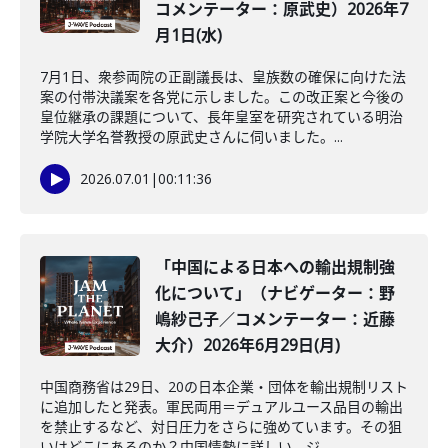
コメンテーター：原武史）2026年7
月1日(水)
7月1日、衆参両院の正副議長は、皇族数の確保に向けた法
案の付帯決議案を各党に示しました。この改正案と今後の
皇位継承の課題について、長年皇室を研究されている明治
学院大学名誉教授の原武史さんに伺いました。...
2026.07.01
|
00:11:36
「中国による日本への輸出規制強
化について」（ナビゲーター：野
嶋紗己子／コメンテーター：近藤
大介）2026年6月29日(月)
中国商務省は29日、20の日本企業・団体を輸出規制リスト
に追加したと発表。軍民両用＝デュアルユース品目の輸出
を禁止するなど、対日圧力をさらに強めています。その狙
いはどこにあるのか？中国情勢に詳しい、ジ...