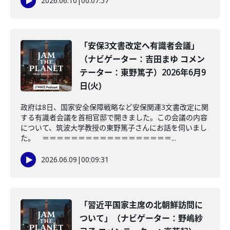
2026.06.10
|
00:07:57
「安保3文書改定へ有識者会議」
（ナビゲーター：吉田まゆ コメン
テーター：東野篤子）2026年6月9
日(火)
政府は8日、国家安全保障戦略など安保関連3文書改定に関
する有識者会議を首相官邸で開きました。この会議の内容
について、筑波大学教授の東野篤子さんにお話を伺いまし
た。 ＝＝＝＝＝＝＝＝＝＝＝＝＝＝＝＝＝＝...
2026.06.09
|
00:09:31
「習近平国家主席の北朝鮮訪問に
ついて」（ナビゲーター：野嶋紗