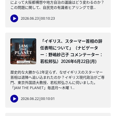
によって大阪都構想や地方自治の議論はどう変わるのか？
この問題に関して、自民党の有識者ヒアリングで意...
2026.06.23
|
00:10:23
「イギリス、スターマー首相の辞
任表明について」（ナビゲータ
ー：野嶋紗己子 コメンテーター：
若松邦弘）2026年6月22日(月)
歴史的な大勝から2年足らず、なぜイギリスのスターマー
首相は退陣へ追い込まれたのか？イギリス現代政治がご専
門、東京外国語大教授、若松邦弘さんに伺いました。
「JAM THE PLANET」毎週月～木曜 1...
2026.06.22
|
00:10:01