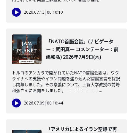
2026.07.13
|
00:10:10
「NATO首脳会談」(ナビゲータ
ー：武田真一 コメンテーター：前
嶋和弘) 2026年7月9日(木)
トルコのアンカラで開かれていたNATO首脳会談は、ウク
ライナへの支援やイラン問題を盛り込んだ首脳宣言を採択
し閉幕しました。その意義について、上智大学教授の前嶋
和弘さんにお聞きしました。＝＝＝＝＝＝＝＝...
2026.07.09
|
00:10:44
「アメリカによるイラン空爆で再