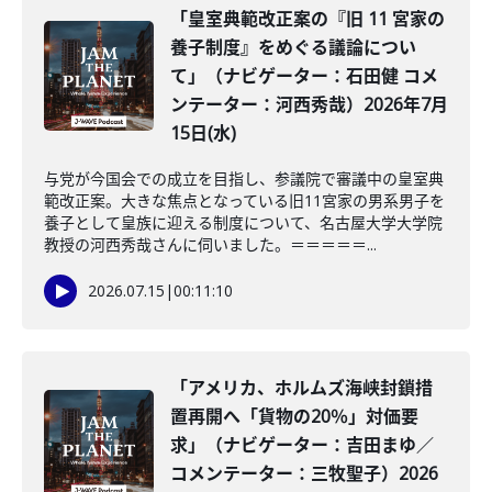
「皇室典範改正案の『旧 11 宮家の
養子制度』をめぐる議論につい
て」（ナビゲーター：石田健 コメ
ンテーター：河西秀哉）2026年7月
15日(水)
与党が今国会での成立を目指し、参議院で審議中の皇室典
範改正案。大きな焦点となっている旧11宮家の男系男子を
養子として皇族に迎える制度について、名古屋大学大学院
教授の河西秀哉さんに伺いました。＝＝＝＝＝...
2026.07.15
|
00:11:10
「アメリカ、ホルムズ海峡封鎖措
置再開へ「貨物の20％」対価要
求」（ナビゲーター：吉田まゆ／
コメンテーター：三牧聖子）2026