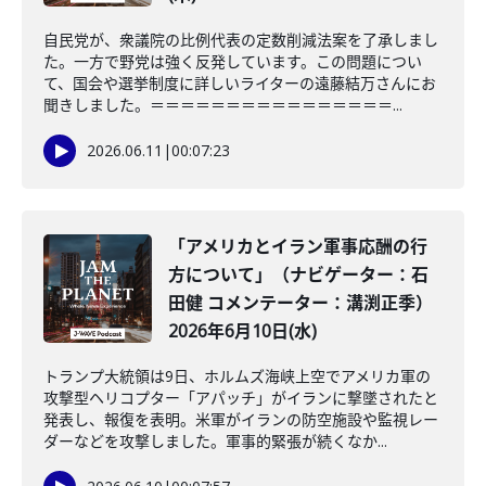
自民党が、衆議院の比例代表の定数削減法案を了承しまし
た。一方で野党は強く反発しています。この問題につい
て、国会や選挙制度に詳しいライターの遠藤結万さんにお
聞きしました。＝＝＝＝＝＝＝＝＝＝＝＝＝＝＝＝...
2026.06.11
|
00:07:23
「アメリカとイラン軍事応酬の行
方について」（ナビゲーター：石
田健 コメンテーター：溝渕正季）
2026年6月10日(水)
トランプ大統領は9日、ホルムズ海峡上空でアメリカ軍の
攻撃型ヘリコプター「アパッチ」がイランに撃墜されたと
発表し、報復を表明。米軍がイランの防空施設や監視レー
ダーなどを攻撃しました。軍事的緊張が続くなか...