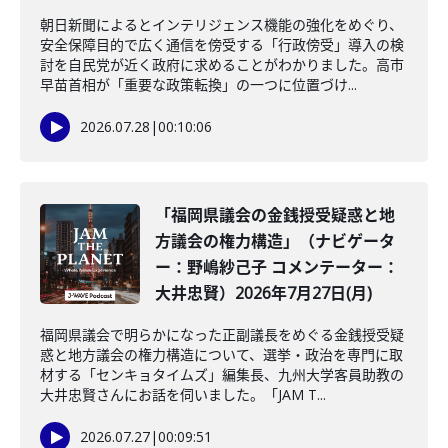
朝日新聞によるとインテリジェンス機能の強化をめぐり、
安全保障目的で広く通信を傍受する「行政傍受」導入の検
討を自民党が近く政府に求めることがわかりました。高市
早苗首相が「重要な政策転換」の一つに位置づけ...
2026.07.28
|
00:10:06
「福岡県議会の金銭授受疑惑と地
方議会の権力構造」（ナビゲータ
ー：野嶋紗己子 コメンテーター：
大井忠賢）2026年7月27日(月)
福岡県議会で明らかになった正副議長をめぐる金銭授受疑
惑と地方議会の権力構造について、選挙・政治を専門に取
材する「センキョタイムズ」編集長、九州大学客員助教の
大井忠賢さんにお話を伺いました。「JAM T...
2026.07.27
|
00:09:51