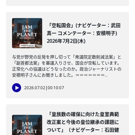
「空転国会」(ナビゲーター：武田
真一 コメンテーター：安積明子)
2026年7月2日(木)
与党が野党の反発を押し切って「衆議院定数削減法案」と
「副首都法案」を審議入りさせ、国会が空転しています。
正常化への協議はどうなったのか。政治ジャーナリストの
安積明子さんにお聞きしました。＝＝＝＝＝＝＝...
2026.07.02
|
00:10:07
「皇族数の確保に向けた皇室典範
改正案と今後の皇位継承の課題に
ついて」（ナビゲーター：石田健