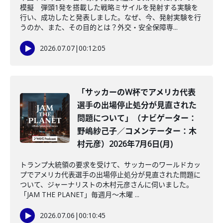
模擬 弾頭1発を搭載した戦略ミサイルを発射する実験を
行い、成功したと発表しました。なぜ、今、発射実験を行
うのか、また、その目的とは？外交・安全保障専...
2026.07.07
|
00:12:05
「サッカーのW杯でアメリカ代表
選手の出場停止処分が見直された
問題について」（ナビゲーター：
野嶋紗己子／コメンテーター：木
村元彦）2026年7月6日(月)
トランプ大統領の要求を受けて、サッカーのワールドカッ
プでアメリカ代表選手の出場停止処分が見直された問題に
ついて、ジャーナリストの木村元彦さんに伺いました。
「JAM THE PLANET」毎週月～木曜 ...
2026.07.06
|
00:10:45