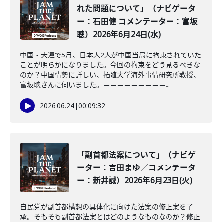
れた問題について」（ナビゲータ
ー：石田健 コメンテーター：富坂
聰）2026年6月24日(水)
中国・大連で5月、日本人2人が中国当局に拘束されていた
ことが明らかになりました。今回の拘束をどう見るべきな
のか？中国情勢に詳しい、拓殖大学海外事情研究所教授、
富坂聰さんに伺いました。＝＝＝＝＝＝＝＝＝...
2026.06.24
|
00:09:32
「副首都法案について」（ナビゲ
ーター：吉田まゆ／コメンテータ
ー：新井誠）2026年6月23日(火)
自民党が副首都構想の具体化に向けた法案の修正案を了
承。そもそも副首都法案とはどのようなものなのか？修正