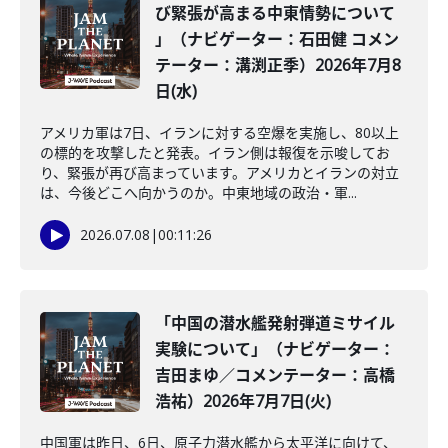
び緊張が高まる中東情勢について
」（ナビゲーター：石田健 コメン
テーター：溝渕正季）2026年7月8
日(水)
アメリカ軍は7日、イランに対する空爆を実施し、80以上
の標的を攻撃したと発表。イラン側は報復を示唆してお
り、緊張が再び高まっています。アメリカとイランの対立
は、今後どこへ向かうのか。中東地域の政治・軍...
2026.07.08
|
00:11:26
「中国の潜水艦発射弾道ミサイル
実験について」（ナビゲーター：
吉田まゆ／コメンテーター：高橋
浩祐）2026年7月7日(火)
中国軍は昨日、6日、原子力潜水艦から太平洋に向けて、