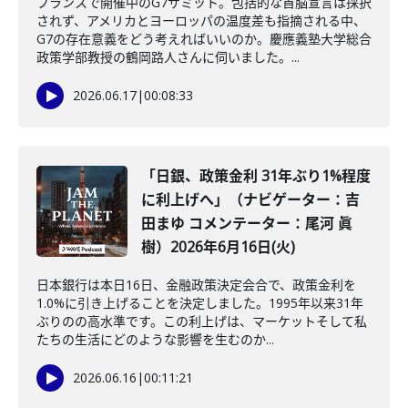
フランスで開催中のG7サミット。包括的な首脳宣言は採択
されず、アメリカとヨーロッパの温度差も指摘される中、
G7の存在意義をどう考えればいいのか。慶應義塾大学総合
政策学部教授の鶴岡路人さんに伺いました。...
2026.06.17
|
00:08:33
「日銀、政策金利 31年ぶり1%程度
に利上げへ」（ナビゲーター：吉
田まゆ コメンテーター：尾河 眞
樹）2026年6月16日(火)
日本銀行は本日16日、金融政策決定会合で、政策金利を
1.0%に引き上げることを決定しました。1995年以来31年
ぶりのの高水準です。この利上げは、マーケットそして私
たちの生活にどのような影響を生むのか...
2026.06.16
|
00:11:21