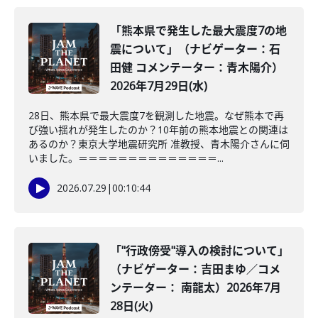
「熊本県で発生した最大震度7の地
震について」（ナビゲーター：石
田健 コメンテーター：青木陽介）
2026年7月29日(水)
28日、熊本県で最大震度7を観測した地震。なぜ熊本で再
び強い揺れが発生したのか？10年前の熊本地震との関連は
あるのか？東京大学地震研究所 准教授、青木陽介さんに伺
いました。＝＝＝＝＝＝＝＝＝＝＝＝＝＝...
2026.07.29
|
00:10:44
「"行政傍受"導入の検討について」
（ナビゲーター：吉田まゆ／コメ
ンテーター： 南龍太）2026年7月
28日(火)