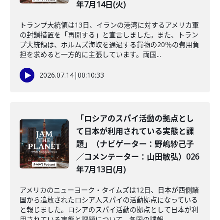
年7月14日(火)
トランプ大統領は13日、イランの港湾に対するアメリカ軍
の封鎖措置を「再開する」と宣言しました。また、トラン
プ大統領は、ホルムズ海峡を通過する貨物の20％の費用負
担を求めると一方的に主張しています。両国...
2026.07.14
|
00:10:33
「ロシアのスパイ活動の拠点とし
て日本が利用されている実態と課
題」（ナビゲーター：野嶋紗己子
／コメンテーター：山田敏弘）026
年7月13日(月)
アメリカのニューヨーク・タイムズは12日、日本が西側諸
国から追放されたロシア人スパイの活動拠点になっている
と報じました。ロシアのスパイ活動の拠点として日本が利
用されている実態と課題について、各国の諜報...