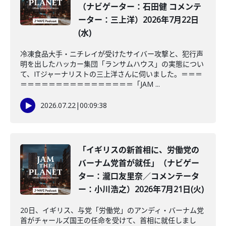
（ナビゲーター：石田健 コメンテ
ーター：三上洋）2026年7月22日
(水)
冷凍食品大手・ニチレイが受けたサイバー攻撃と、犯行声
明を出したハッカー集団「ランサムハウス」の実態につい
て、ITジャーナリストの三上洋さんに伺いました。＝＝＝
＝＝＝＝＝＝＝＝＝＝＝＝＝＝＝＝「JAM ...
2026.07.22
|
00:09:38
「イギリスの新首相に、労働党の
バーナム党首が就任」（ナビゲー
ター：瀧口友里奈／コメンテータ
ー：小川浩之）2026年7月21日(火)
20日、イギリス、与党「労働党」のアンディ・バーナム党
首がチャールズ国王の任命を受けて、首相に就任しまし