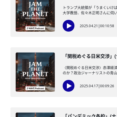
トランプ大統領が「うまくいけ
大学教授、佐々木正明さんに伺
2025.04.21
|
00:10:58
「関税めぐる日米交渉」(ナ
〈関税めぐる日米交渉〉赤澤経
のか？政治ジャーナリストの青
2025.04.17
|
00:09:26
「パンデミック条約」(ナビ