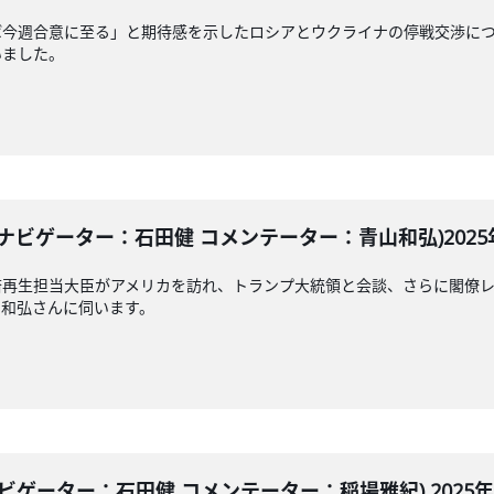
ば今週合意に至る」と期待感を示したロシアとウクライナの停戦交渉に
いました。
ビゲーター：石田健 コメンテーター：青山和弘)2025年4
済再生担当大臣がアメリカを訪れ、トランプ大統領と会談、さらに閣僚
山和弘さんに伺います。
ゲーター：石田健 コメンテーター：稲場雅紀) 2025年4