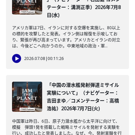
テーター：溝渕正季）2026年7月8
日(水)
アメリカ軍は7日、イランに対する空爆を実施し、80以上
の標的を攻撃したと発表。イラン側は報復を示唆してお
り、緊張が再び高まっています。アメリカとイランの対立
は、今後どこへ向かうのか。中東地域の政治・軍...
2026.07.08
|
00:11:26
「中国の潜水艦発射弾道ミサイル
実験について」（ナビゲーター：
吉田まゆ／コメンテーター：高橋
浩祐）2026年7月7日(火)
中国軍は昨日、6日、原子力潜水艦から太平洋に向けて、
模擬 弾頭1発を搭載した戦略ミサイルを発射する実験を
行い、成功したと発表しました。なぜ、今、発射実験を行