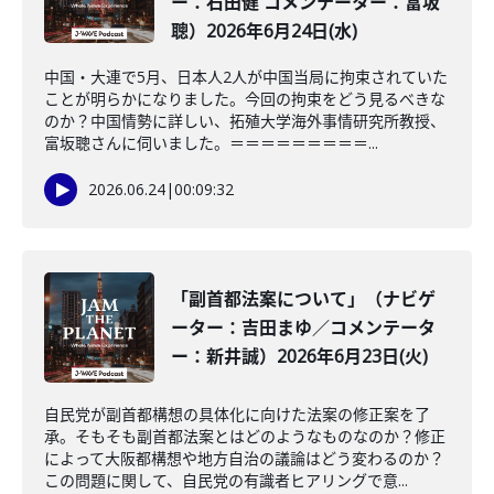
ー：石田健 コメンテーター：富坂
聰）2026年6月24日(水)
中国・大連で5月、日本人2人が中国当局に拘束されていた
ことが明らかになりました。今回の拘束をどう見るべきな
のか？中国情勢に詳しい、拓殖大学海外事情研究所教授、
富坂聰さんに伺いました。＝＝＝＝＝＝＝＝＝...
2026.06.24
|
00:09:32
「副首都法案について」（ナビゲ
ーター：吉田まゆ／コメンテータ
ー：新井誠）2026年6月23日(火)
自民党が副首都構想の具体化に向けた法案の修正案を了
承。そもそも副首都法案とはどのようなものなのか？修正
によって大阪都構想や地方自治の議論はどう変わるのか？
この問題に関して、自民党の有識者ヒアリングで意...