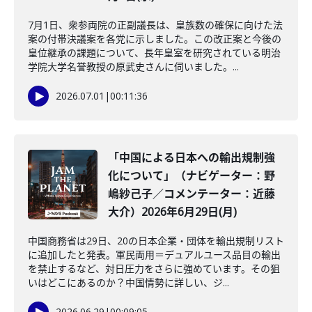
7月1日、衆参両院の正副議長は、皇族数の確保に向けた法
案の付帯決議案を各党に示しました。この改正案と今後の
皇位継承の課題について、長年皇室を研究されている明治
学院大学名誉教授の原武史さんに伺いました。...
2026.07.01
|
00:11:36
「中国による日本への輸出規制強
化について」（ナビゲーター：野
嶋紗己子／コメンテーター：近藤
大介）2026年6月29日(月)
中国商務省は29日、20の日本企業・団体を輸出規制リスト
に追加したと発表。軍民両用＝デュアルユース品目の輸出
を禁止するなど、対日圧力をさらに強めています。その狙
いはどこにあるのか？中国情勢に詳しい、ジ...
2026.06.29
|
00:09:05