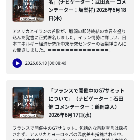
名」(ナビゲーター：武田真一 コメ
ンテーター：坂梨祥) 2026年6月18
日(木)
アメリカとイランの首脳が、戦闘の即時終結の宣言を盛り
込んだ覚書に正式署名しました。イラン情勢に詳しい、日
本エネルギー経済研究所中東研究センターの坂梨祥さんに
お聞きしました。＝＝＝＝＝＝＝＝＝＝＝＝＝＝...
2026.06.18
|
00:08:46
「フランスで開催中のG7サミット
について」（ナビゲーター：石田
健 コメンテーター：鶴岡路人）
2026年6月17日(水)
フランスで開催中のG7サミット。包括的な首脳宣言は採択
されず、アメリカとヨーロッパの温度差も指摘される中、