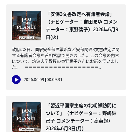
「安保3文書改定へ有識者会議」
（ナビゲーター：吉田まゆ コメン
テーター：東野篤子）2026年6月9
日(火)
政府は8日、国家安全保障戦略など安保関連3文書改定に関
する有識者会議を首相官邸で開きました。この会議の内容
について、筑波大学教授の東野篤子さんにお話を伺いまし
た。 ＝＝＝＝＝＝＝＝＝＝＝＝＝＝＝＝＝＝...
2026.06.09
|
00:09:31
「習近平国家主席の北朝鮮訪問に
ついて」（ナビゲーター：野嶋紗
己子 コメンテーター：高英起）
2026年6月8日(月)