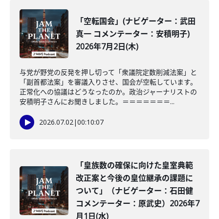
「空転国会」(ナビゲーター：武田
真一 コメンテーター：安積明子)
2026年7月2日(木)
与党が野党の反発を押し切って「衆議院定数削減法案」と
「副首都法案」を審議入りさせ、国会が空転しています。
正常化への協議はどうなったのか。政治ジャーナリストの
安積明子さんにお聞きしました。＝＝＝＝＝＝＝...
2026.07.02
|
00:10:07
「皇族数の確保に向けた皇室典範
改正案と今後の皇位継承の課題に
ついて」（ナビゲーター：石田健
コメンテーター：原武史）2026年7
月1日(水)