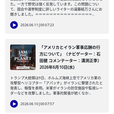
た。一方で野党は強く反発しています。この問題につい
て、国会や選挙制度に詳しいライターの遠藤結万さんにお
聞きしました。＝＝＝＝＝＝＝＝＝＝＝＝＝＝＝＝...
2026.06.11
|
00:07:23
「アメリカとイラン軍事応酬の行
方について」（ナビゲーター：石
田健 コメンテーター：溝渕正季）
2026年6月10日(水)
トランプ大統領は9日、ホルムズ海峡上空でアメリカ軍の
攻撃型ヘリコプター「アパッチ」がイランに撃墜されたと
発表し、報復を表明。米軍がイランの防空施設や監視レー
ダーなどを攻撃しました。軍事的緊張が続くなか...
2026.06.10
|
00:07:57