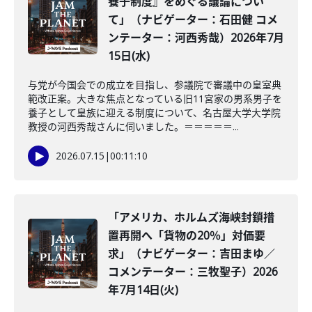
養子制度』をめぐる議論につい
て」（ナビゲーター：石田健 コメ
ンテーター：河西秀哉）2026年7月
15日(水)
与党が今国会での成立を目指し、参議院で審議中の皇室典
範改正案。大きな焦点となっている旧11宮家の男系男子を
養子として皇族に迎える制度について、名古屋大学大学院
教授の河西秀哉さんに伺いました。＝＝＝＝＝...
2026.07.15
|
00:11:10
「アメリカ、ホルムズ海峡封鎖措
置再開へ「貨物の20％」対価要
求」（ナビゲーター：吉田まゆ／
コメンテーター：三牧聖子）2026
年7月14日(火)