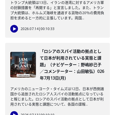
トランプ大統領は13日、イランの港湾に対するアメリカ軍
の封鎖措置を「再開する」と宣言しました。また、トラン
プ大統領は、ホルムズ海峡を通過する貨物の20％の費用負
担を求めると一方的に主張しています。両国...
2026.07.14
|
00:10:33
「ロシアのスパイ活動の拠点とし
て日本が利用されている実態と課
題」（ナビゲーター：野嶋紗己子
／コメンテーター：山田敏弘）026
年7月13日(月)
アメリカのニューヨーク・タイムズは12日、日本が西側諸
国から追放されたロシア人スパイの活動拠点になっている
と報じました。ロシアのスパイ活動の拠点として日本が利
用されている実態と課題について、各国の諜報...
2026.07.13
|
00:10:10