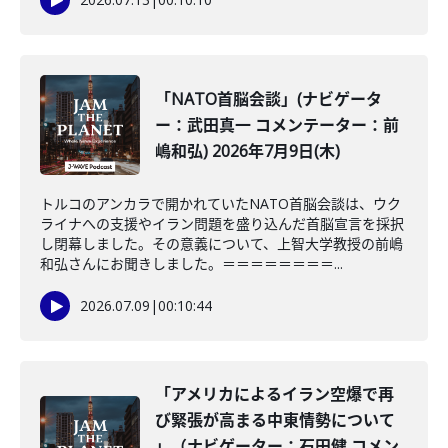
「NATO首脳会談」(ナビゲータ
ー：武田真一 コメンテーター：前
嶋和弘) 2026年7月9日(木)
トルコのアンカラで開かれていたNATO首脳会談は、ウク
ライナへの支援やイラン問題を盛り込んだ首脳宣言を採択
し閉幕しました。その意義について、上智大学教授の前嶋
和弘さんにお聞きしました。＝＝＝＝＝＝＝＝...
2026.07.09
|
00:10:44
「アメリカによるイラン空爆で再
び緊張が高まる中東情勢について
」（ナビゲーター：石田健 コメン