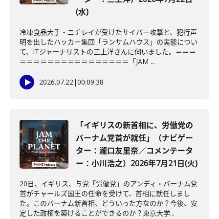
(水)
冷凍食品大手・ニチレイが受けたサイバー攻撃と、犯行声
明を出したハッカー集団「ランサムハウス」の実態につい
て、ITジャーナリストの三上洋さんに伺いました。＝＝＝
＝＝＝＝＝＝＝＝＝＝＝＝＝＝＝＝「JAM ...
2026.07.22
|
00:09:38
「イギリスの新首相に、労働党の
バーナム党首が就任」（ナビゲー
ター：瀧口友里奈／コメンテータ
ー：小川浩之）2026年7月21日(火)
20日、イギリス、与党「労働党」のアンディ・バーナム党
首がチャールズ国王の任命を受けて、首相に就任しまし
た。このバーナム新首相、どういった方なのか？今後、安
定した政権を築けることができるのか？東京大学...