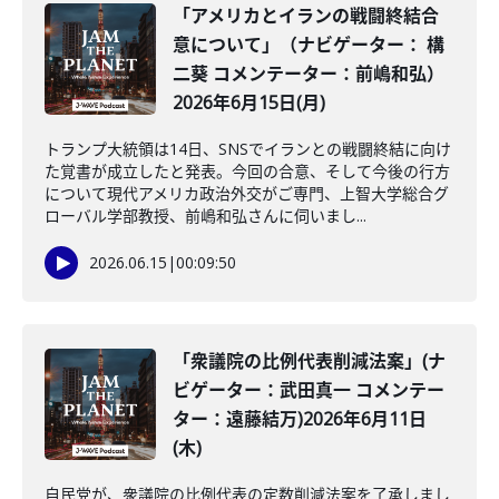
「アメリカとイランの戦闘終結合
意について」（ナビゲーター： 構
二葵 コメンテーター：前嶋和弘）
2026年6月15日(月)
トランプ大統領は14日、SNSでイランとの戦闘終結に向け
た覚書が成立したと発表。今回の合意、そして今後の行方
について現代アメリカ政治外交がご専門、上智大学総合グ
ローバル学部教授、前嶋和弘さんに伺いまし...
2026.06.15
|
00:09:50
「衆議院の比例代表削減法案」(ナ
ビゲーター：武田真一 コメンテー
ター：遠藤結万)2026年6月11日
(木)
自民党が、衆議院の比例代表の定数削減法案を了承しまし