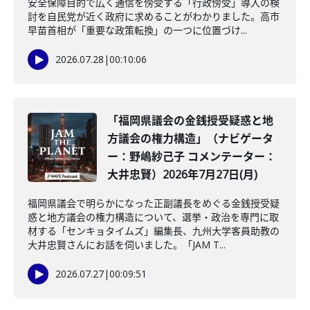
安全保障目的で広く通信を傍受する「行政傍受」導入の検
討を自民党が近く政府に求めることがわかりました。高市
早苗首相が「重要な政策転換」の一つに位置づけ...
2026.07.28
|
00:10:06
「福岡県議会の金銭授受疑惑と地
方議会の権力構造」（ナビゲータ
ー：野嶋紗己子 コメンテーター：
大井忠賢）2026年7月27日(月)
福岡県議会で明らかになった正副議長をめぐる金銭授受疑
惑と地方議会の権力構造について、選挙・政治を専門に取
材する「センキョタイムズ」編集長、九州大学客員助教の
大井忠賢さんにお話を伺いました。「JAM T...
2026.07.27
|
00:09:51