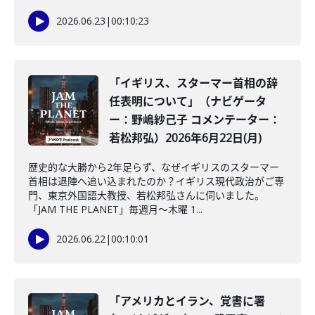
2026.06.23
|
00:10:23
「イギリス、スターマー首相の辞
任表明について」（ナビゲータ
ー：野嶋紗己子 コメンテーター：
若松邦弘）2026年6月22日(月)
歴史的な大勝から2年足らず、なぜイギリスのスターマー
首相は退陣へ追い込まれたのか？イギリス現代政治がご専
門、東京外国語大教授、若松邦弘さんに伺いました。
「JAM THE PLANET」毎週月～木曜 1...
2026.06.22
|
00:10:01
「アメリカとイラン、覚書に署