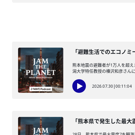
「避難生活でのエコノミー
熊本地震の避難者が1万人を超
潟大学特任教授の榛沢和彦さんに伺い
2026.07.30
|
00:11:04
「熊本県で発生した最大震
28日、熊本県で最大震度7を観