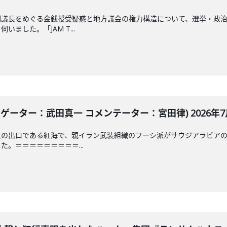
副議長をめぐる金銭授受疑惑と地方議会の権力構造について、選挙・政
ました。「JAM T...
ゲーター：武田真一 コメンテーター：宮田律) 2026年7月
東の出口である紅海で、親イラン武装組織のフーシ派がサウジアラビア
。＝＝＝＝＝＝＝＝＝...