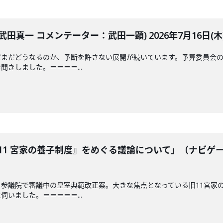
田真一 コメンテーター：武田一顕) 2026年7月16日(木
だまだどうなるのか、予断を許さない展開が続いています。予算委員会の
きしました。＝＝＝＝...
11 宮家の養子制度』をめぐる議論について」（ナビゲ
参議院で審議中の皇室典範改正案。大きな焦点となっている旧11宮家
いました。＝＝＝＝＝...