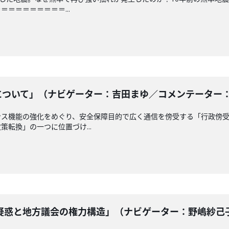
＝＝＝＝＝＝＝＝...
ついて」（ナビゲーター：吉田まゆ／コメンテーター： 南龍
ンス機能の強化をめぐり、安全保障目的で広く通信を傍受する「行政傍
転換」の一つに位置づけ...
惑と地方議会の権力構造」（ナビゲーター：野嶋紗己子 