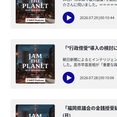
介さんに伺いました。＝＝＝＝＝＝
2026.07.29
|
00:10:44
「"行政傍受"導入の検討に
朝日新聞によるとインテリジェ
した。高市早苗首相が「重要な政策
2026.07.28
|
00:10:06
「福岡県議会の金銭授受疑
(月)