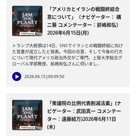
「アメリカとイランの戦闘終結合
意について」（ナビゲーター： 構
二葵 コメンテーター：前嶋和弘）
2026年6月15日(月)
トランプ大統領は14日、SNSでイランとの戦闘終結に向け
た覚書が成立したと発表。今回の合意、そして今後の行方
について現代アメリカ政治外交がご専門、上智大学総合グ
ローバル学部教授、前嶋和弘さんに伺いまし...
2026.06.15
|
00:09:50
「衆議院の比例代表削減法案」(ナ
ビゲーター：武田真一 コメンテー
ター：遠藤結万)2026年6月11日
(木)