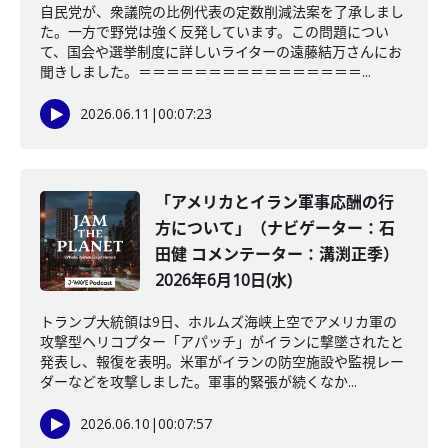
自民党が、衆議院の比例代表の定数削減法案を了承しまし
た。一方で野党は強く反発しています。この問題につい
て、国会や選挙制度に詳しいライターの遠藤結万さんにお
聞きしました。＝＝＝＝＝＝＝＝＝＝＝＝＝＝＝＝...
2026.06.11
|
00:07:23
「アメリカとイラン軍事応酬の行
方について」（ナビゲーター：石
田健 コメンテーター：溝渕正季）
2026年6月10日(水)
トランプ大統領は9日、ホルムズ海峡上空でアメリカ軍の
攻撃型ヘリコプター「アパッチ」がイランに撃墜されたと
発表し、報復を表明。米軍がイランの防空施設や監視レー
ダーなどを攻撃しました。軍事的緊張が続くなか...
2026.06.10
|
00:07:57