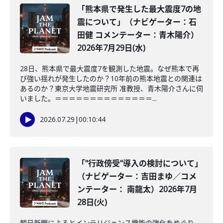
「熊本県で発生した最大震度7の地
震について」（ナビゲーター：石
田健 コメンテーター：青木陽介）
2026年7月29日(水)
28日、熊本県で最大震度7を観測した地震。なぜ熊本で再
び強い揺れが発生したのか？10年前の熊本地震との関連は
あるのか？東京大学地震研究所 准教授、青木陽介さんに伺
いました。＝＝＝＝＝＝＝＝＝＝＝＝＝＝...
2026.07.29
|
00:10:44
「"行政傍受"導入の検討について」
（ナビゲーター：吉田まゆ／コメ
ンテーター： 南龍太）2026年7月
28日(火)
朝日新聞によるとインテリジェンス機能の強化をめぐり、