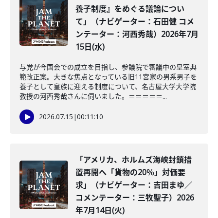
養子制度』をめぐる議論につい
て」（ナビゲーター：石田健 コメ
ンテーター：河西秀哉）2026年7月
15日(水)
与党が今国会での成立を目指し、参議院で審議中の皇室典
範改正案。大きな焦点となっている旧11宮家の男系男子を
養子として皇族に迎える制度について、名古屋大学大学院
教授の河西秀哉さんに伺いました。＝＝＝＝＝...
2026.07.15
|
00:11:10
「アメリカ、ホルムズ海峡封鎖措
置再開へ「貨物の20％」対価要
求」（ナビゲーター：吉田まゆ／
コメンテーター：三牧聖子）2026
年7月14日(火)