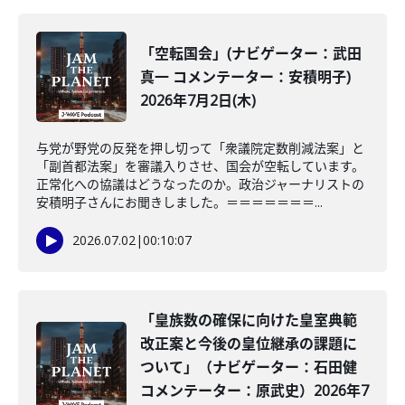
「空転国会」(ナビゲーター：武田
真一 コメンテーター：安積明子)
2026年7月2日(木)
与党が野党の反発を押し切って「衆議院定数削減法案」と
「副首都法案」を審議入りさせ、国会が空転しています。
正常化への協議はどうなったのか。政治ジャーナリストの
安積明子さんにお聞きしました。＝＝＝＝＝＝＝...
2026.07.02
|
00:10:07
「皇族数の確保に向けた皇室典範
改正案と今後の皇位継承の課題に
ついて」（ナビゲーター：石田健
コメンテーター：原武史）2026年7