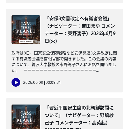
「安保3文書改定へ有識者会議」
（ナビゲーター：吉田まゆ コメン
テーター：東野篤子）2026年6月9
日(火)
政府は8日、国家安全保障戦略など安保関連3文書改定に関
する有識者会議を首相官邸で開きました。この会議の内容
について、筑波大学教授の東野篤子さんにお話を伺いまし
た。 ＝＝＝＝＝＝＝＝＝＝＝＝＝＝＝＝＝＝...
2026.06.09
|
00:09:31
「習近平国家主席の北朝鮮訪問に
ついて」（ナビゲーター：野嶋紗
己子 コメンテーター：高英起）