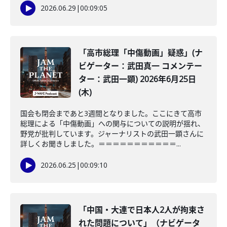
2026.06.29
|
00:09:05
「高市総理「中傷動画」疑惑」(ナ
ビゲーター：武田真一 コメンテー
ター：武田一顕) 2026年6月25日
(木)
国会も閉会まであと3週間となりました。ここにきて高市
総理による「中傷動画」への関与についての説明が揺れ、
野党が批判しています。ジャーナリストの武田一顕さんに
詳しくお聞きしました。＝＝＝＝＝＝＝＝＝＝＝...
2026.06.25
|
00:09:10
「中国・大連で日本人2人が拘束さ
れた問題について」（ナビゲータ