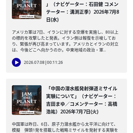
」（ナビゲーター：石田健 コメン
テーター：溝渕正季）2026年7月8
日(水)
アメリカ軍は7日、イランに対する空爆を実施し、80以上
の標的を攻撃したと発表。イラン側は報復を示唆してお
り、緊張が再び高まっています。アメリカとイランの対立
は、今後どこへ向かうのか。中東地域の政治・軍...
2026.07.08
|
00:11:26
「中国の潜水艦発射弾道ミサイル
実験について」（ナビゲーター：
吉田まゆ／コメンテーター：高橋
浩祐）2026年7月7日(火)
中国軍は昨日、6日、原子力潜水艦から太平洋に向けて、
模擬 弾頭1発を搭載した戦略ミサイルを発射する実験を