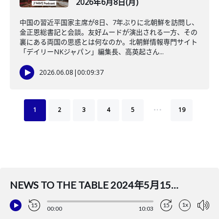
2026年6月8日(月)
中国の習近平国家主席が8日、7年ぶりに北朝鮮を訪問し、
金正恩総書記と会談。友好ムードが演出される一方、その
裏にある両国の思惑とは何なのか。北朝鮮情報専門サイト
「デイリーNKジャパン」編集長、高英起さん...
2026.06.08
|
00:09:37
…
1
2
3
4
5
19
NEWS TO THE TABLE 2024年5月15日(水)（ナビゲーター：堀潤／コメンテーター：）
1x
15
15
00:00
10:03