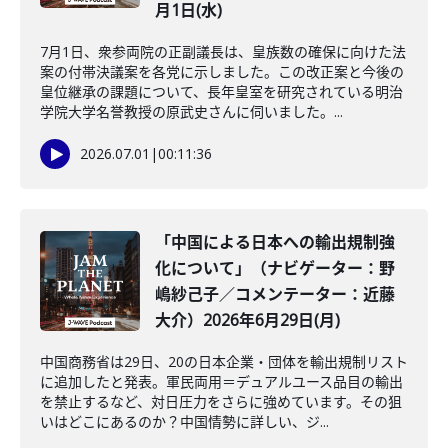
月1日(水)
7月1日、衆参両院の正副議長は、皇族数の確保に向けた法
案の付帯決議案を各党に示しました。この改正案と今後の
皇位継承の課題について、長年皇室を研究されている明治
学院大学名誉教授の原武史さんに伺いました。...
2026.07.01
|
00:11:36
「中国による日本への輸出規制強
化について」（ナビゲーター：野
嶋紗己子／コメンテーター：近藤
大介）2026年6月29日(月)
中国商務省は29日、20の日本企業・団体を輸出規制リスト
に追加したと発表。軍民両用＝デュアルユース品目の輸出
を禁止するなど、対日圧力をさらに強めています。その狙
いはどこにあるのか？中国情勢に詳しい、ジ...