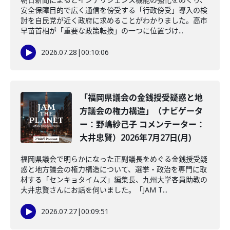
安全保障目的で広く通信を傍受する「行政傍受」導入の検
討を自民党が近く政府に求めることがわかりました。高市
早苗首相が「重要な政策転換」の一つに位置づけ...
2026.07.28
|
00:10:06
「福岡県議会の金銭授受疑惑と地
方議会の権力構造」（ナビゲータ
ー：野嶋紗己子 コメンテーター：
大井忠賢）2026年7月27日(月)
福岡県議会で明らかになった正副議長をめぐる金銭授受疑
惑と地方議会の権力構造について、選挙・政治を専門に取
材する「センキョタイムズ」編集長、九州大学客員助教の
大井忠賢さんにお話を伺いました。「JAM T...
2026.07.27
|
00:09:51