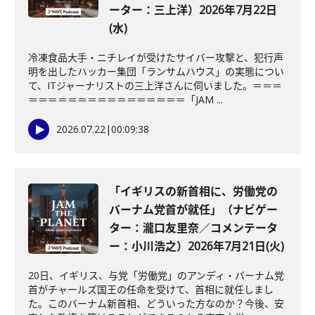
ーター：三上洋）2026年7月22日
(水)
冷凍食品大手・ニチレイが受けたサイバー攻撃と、犯行声
明を出したハッカー集団「ランサムハウス」の実態につい
て、ITジャーナリストの三上洋さんに伺いました。＝＝＝
＝＝＝＝＝＝＝＝＝＝＝＝＝＝＝＝「JAM ...
2026.07.22
|
00:09:38
「イギリスの新首相に、労働党の
バーナム党首が就任」（ナビゲー
ター：瀧口友里奈／コメンテータ
ー：小川浩之）2026年7月21日(火)
20日、イギリス、与党「労働党」のアンディ・バーナム党
首がチャールズ国王の任命を受けて、首相に就任しまし
た。このバーナム新首相、どういった方なのか？今後、安