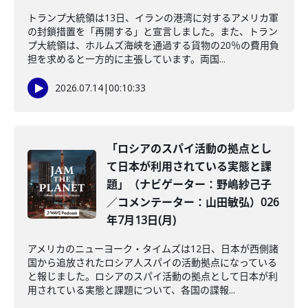
トランプ大統領は13日、イランの港湾に対するアメリカ軍
の封鎖措置を「再開する」と宣言しました。また、トラン
プ大統領は、ホルムズ海峡を通過する貨物の20％の費用負
担を求めると一方的に主張しています。両国...
2026.07.14
|
00:10:33
「ロシアのスパイ活動の拠点とし
て日本が利用されている実態と課
題」（ナビゲーター：野嶋紗己子
／コメンテーター：山田敏弘）026
年7月13日(月)
アメリカのニューヨーク・タイムズは12日、日本が西側諸
国から追放されたロシア人スパイの活動拠点になっている
と報じました。ロシアのスパイ活動の拠点として日本が利
用されている実態と課題について、各国の諜報...