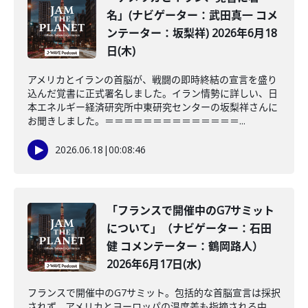
名」(ナビゲーター：武田真一 コメ
ンテーター：坂梨祥) 2026年6月18
日(木)
アメリカとイランの首脳が、戦闘の即時終結の宣言を盛り
込んだ覚書に正式署名しました。イラン情勢に詳しい、日
本エネルギー経済研究所中東研究センターの坂梨祥さんに
お聞きしました。＝＝＝＝＝＝＝＝＝＝＝＝＝＝...
2026.06.18
|
00:08:46
「フランスで開催中のG7サミット
について」（ナビゲーター：石田
健 コメンテーター：鶴岡路人）
2026年6月17日(水)
フランスで開催中のG7サミット。包括的な首脳宣言は採択
されず、アメリカとヨーロッパの温度差も指摘される中、