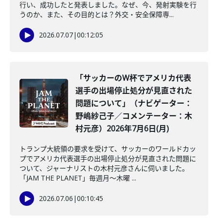
行い、成功したと発表しました。なぜ、今、発射実験を行
うのか、また、その目的とは？外交・安全保障専...
2026.07.07
|
00:12:05
「サッカーのW杯でアメリカ代表
選手の出場停止処分が見直された
問題について」（ナビゲーター：
野嶋紗己子／コメンテーター：木
村元彦）2026年7月6日(月)
トランプ大統領の要求を受けて、サッカーのワールドカッ
プでアメリカ代表選手の出場停止処分が見直された問題に
ついて、ジャーナリストの木村元彦さんに伺いました。
「JAM THE PLANET」毎週月～木曜 ...
2026.07.06
|
00:10:45