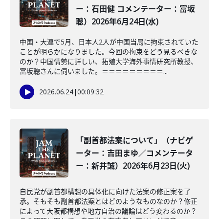
ー：石田健 コメンテーター：富坂
聰）2026年6月24日(水)
中国・大連で5月、日本人2人が中国当局に拘束されていた
ことが明らかになりました。今回の拘束をどう見るべきな
のか？中国情勢に詳しい、拓殖大学海外事情研究所教授、
富坂聰さんに伺いました。＝＝＝＝＝＝＝＝＝...
2026.06.24
|
00:09:32
「副首都法案について」（ナビゲ
ーター：吉田まゆ／コメンテータ
ー：新井誠）2026年6月23日(火)
自民党が副首都構想の具体化に向けた法案の修正案を了
承。そもそも副首都法案とはどのようなものなのか？修正
によって大阪都構想や地方自治の議論はどう変わるのか？