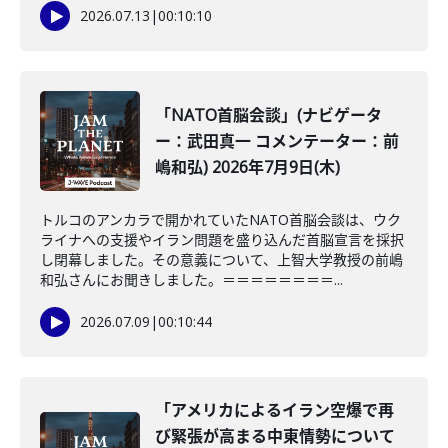
2026.07.13
|
00:10:10
「NATO首脳会談」(ナビゲータ
ー：武田真一 コメンテーター：前
嶋和弘) 2026年7月9日(木)
トルコのアンカラで開かれていたNATO首脳会談は、ウク
ライナへの支援やイラン問題を盛り込んだ首脳宣言を採択
し閉幕しました。その意義について、上智大学教授の前嶋
和弘さんにお聞きしました。＝＝＝＝＝＝＝＝...
2026.07.09
|
00:10:44
「アメリカによるイラン空爆で再
び緊張が高まる中東情勢について