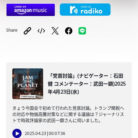
Share
「党首討論」(ナビゲーター：石田
健 コメンテーター：武田一顕)2025
年4月23日(水)
きょう今国会で初めて行われた党首討論。トランプ関税へ
の対応や物価高騰対策などに関する議論は？ジャーナリス
トで時政評論家の武田一顕さんに伺いました。
2025.04.23
|
00:07:36