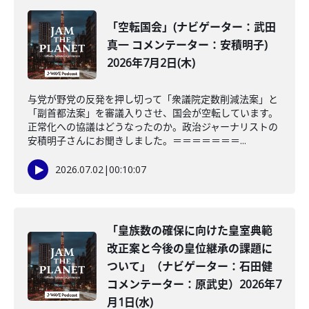
「空転国会」(ナビゲーター：武田
真一 コメンテーター：安積明子)
2026年7月2日(木)
与党が野党の反発を押し切って「衆議院定数削減法案」と
「副首都法案」を審議入りさせ、国会が空転しています。
正常化への協議はどうなったのか。政治ジャーナリストの
安積明子さんにお聞きしました。＝＝＝＝＝＝＝...
2026.07.02
|
00:10:07
「皇族数の確保に向けた皇室典範
改正案と今後の皇位継承の課題に
ついて」（ナビゲーター：石田健
コメンテーター：原武史）2026年7
月1日(水)