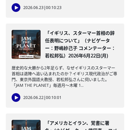
2026.06.23
|
00:10:23
「イギリス、スターマー首相の辞
任表明について」（ナビゲータ
ー：野嶋紗己子 コメンテーター：
若松邦弘）2026年6月22日(月)
歴史的な大勝から2年足らず、なぜイギリスのスターマー
首相は退陣へ追い込まれたのか？イギリス現代政治がご専
門、東京外国語大教授、若松邦弘さんに伺いました。
「JAM THE PLANET」毎週月～木曜 1...
2026.06.22
|
00:10:01
「アメリカとイラン、覚書に署