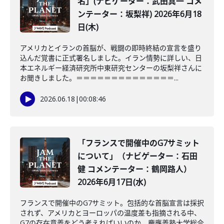
名」(ナビゲーター：武田真一 コメ
ンテーター：坂梨祥) 2026年6月18
日(木)
アメリカとイランの首脳が、戦闘の即時終結の宣言を盛り
込んだ覚書に正式署名しました。イラン情勢に詳しい、日
本エネルギー経済研究所中東研究センターの坂梨祥さんに
お聞きしました。＝＝＝＝＝＝＝＝＝＝＝＝＝＝...
2026.06.18
|
00:08:46
「フランスで開催中のG7サミット
について」（ナビゲーター：石田
健 コメンテーター：鶴岡路人）
2026年6月17日(水)
フランスで開催中のG7サミット。包括的な首脳宣言は採択
されず、アメリカとヨーロッパの温度差も指摘される中、
G7の存在意義をどう考えればいいのか。慶應義塾大学総合