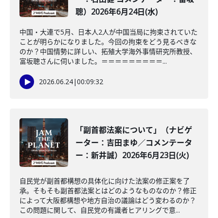
聰）2026年6月24日(水)
中国・大連で5月、日本人2人が中国当局に拘束されていた
ことが明らかになりました。今回の拘束をどう見るべきな
のか？中国情勢に詳しい、拓殖大学海外事情研究所教授、
富坂聰さんに伺いました。＝＝＝＝＝＝＝＝＝...
2026.06.24
|
00:09:32
「副首都法案について」（ナビゲ
ーター：吉田まゆ／コメンテータ
ー：新井誠）2026年6月23日(火)
自民党が副首都構想の具体化に向けた法案の修正案を了
承。そもそも副首都法案とはどのようなものなのか？修正
によって大阪都構想や地方自治の議論はどう変わるのか？
この問題に関して、自民党の有識者ヒアリングで意...