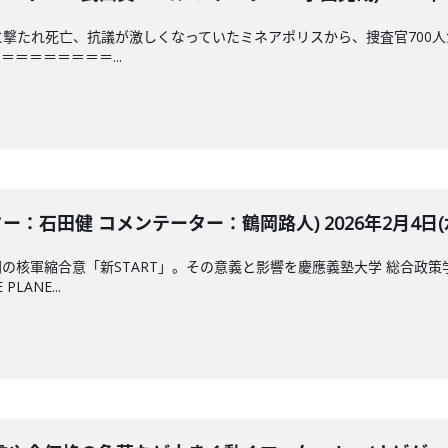
局に撃たれ死亡、抗議が激しくなっていたミネアポリスから、捜査官70
＝＝＝＝＝＝＝...
ター：石田健 コメンテーター：鶴岡路人) 2026年2月4日(
の核軍縮合意「新START」。その意義と影響を慶應義塾大学 総合政
LANE...