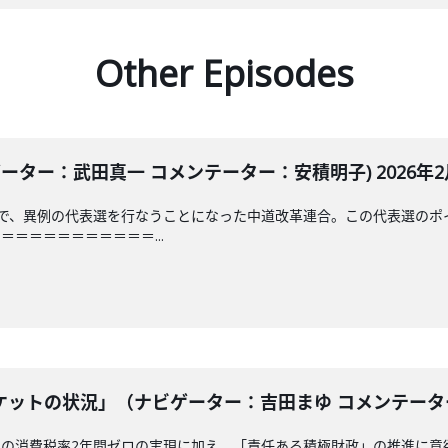
Other Episodes
ーター：武田真一 コメンテーター：安積明子) 2026年2月
日で、異例の代表選を行なうことになった中道改革連合。この代表選のポ
＝＝＝＝＝＝＝＝＝＝...
ットの状況」（ナビゲーター：吉田まゆ コメンテーター：安
品の消費税率2年間ゼロの実現に加え、「責任ある積極財政」の推進に意