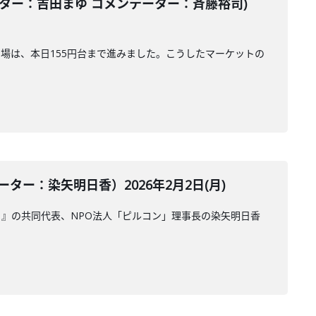
ター：吉田まゆ コメンテーター：斉藤裕司)
相場は、本日155円台まで進みました。こうしたマーケットの
ー：染矢明日香）2026年2月2日(月)
』の共同代表、NPO法人「ピルコン」理事長の染矢明日香