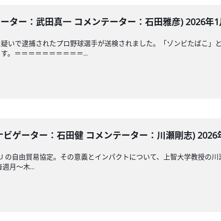
ーター：武田真一 コメンテーター：石田雅彦) 2026年1月
た疑いで逮捕されたプロ野球選手が送検されました。「ゾンビたばこ」
。＝＝＝＝＝＝＝＝＝＝...
ナビゲーター：石田健 コメンテーター：川瀬剛志) 2026年
U の自由貿易協定。その意義とインパクトについて、上智大学教授の
毎週月～木...