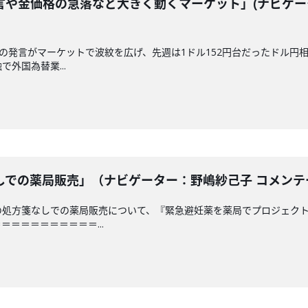
言や金価格の急落など大きく動くマーケット」(ナビゲー
相の発言がマーケットで波紋を広げ、先週は1ドル152円台だったドル円
外国為替業...
での薬局販売」（ナビゲーター：野嶋紗己子 コメンテータ
の処方箋なしでの薬局販売について、『緊急避妊薬を薬局でプロジェクト
＝＝＝＝＝＝＝＝＝...