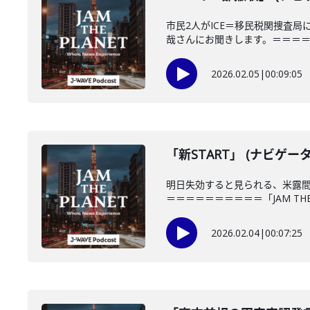
市民2人がICE＝移民税関捜査
哉さんにお聞きします。＝＝＝＝＝
2026.02.05
|
00:09:05
「新START」 (ナビゲー
明日失効すると見られる、米露間
＝＝＝＝＝＝＝＝＝＝「JAM THE P
2026.02.04
|
00:07:25