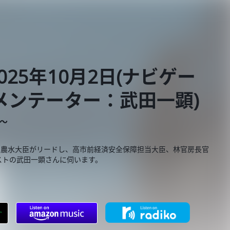
25年10月2日(ナビゲー
メンテーター：武田一顕)
E～
泉農水大臣がリードし、高市前経済安全保障担当大臣、林官房長官
ストの武田一顕さんに伺います。