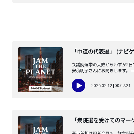
「中道の代表選」 (ナビゲ
衆議院選挙の大敗からわずか5
安積明子さんにお聞きします。＝＝
2026.02.12
|
00:07:21
「衆院選を受けてのマーケ
高市首相は記者会見で、飲食料