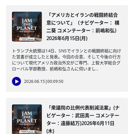
「アメリカとイランの戦闘終結合
意について」（ナビゲーター： 構
二葵 コメンテーター：前嶋和弘）
2026年6月15日(月)
トランプ大統領は14日、SNSでイランとの戦闘終結に向け
た覚書が成立したと発表。今回の合意、そして今後の行方
について現代アメリカ政治外交がご専門、上智大学総合グ
ローバル学部教授、前嶋和弘さんに伺いまし...
2026.06.15
|
00:09:50
「衆議院の比例代表削減法案」(ナ
ビゲーター：武田真一 コメンテー
ター：遠藤結万)2026年6月11日
(木)