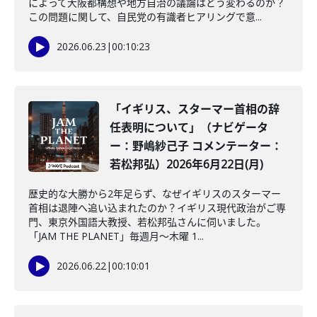
によって大阪都構想や地方自治の議論はどう変わるのか？
この問題に関して、自民党の有識者ヒアリングで意...
2026.06.23
|
00:10:23
「イギリス、スターマー首相の辞
任表明について」（ナビゲータ
ー：野嶋紗己子 コメンテーター：
若松邦弘）2026年6月22日(月)
歴史的な大勝から2年足らず、なぜイギリスのスターマー
首相は退陣へ追い込まれたのか？イギリス現代政治がご専
門、東京外国語大教授、若松邦弘さんに伺いました。
「JAM THE PLANET」毎週月～木曜 1...
2026.06.22
|
00:10:01