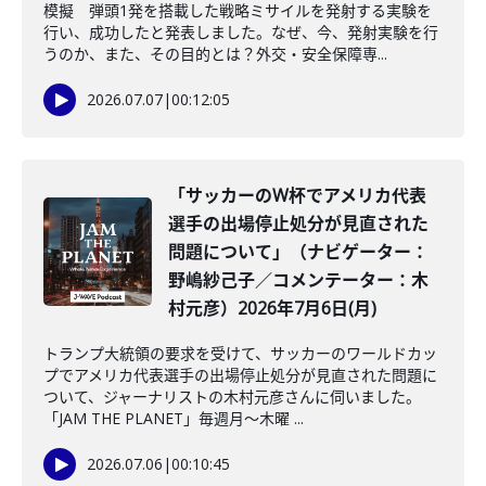
模擬 弾頭1発を搭載した戦略ミサイルを発射する実験を
行い、成功したと発表しました。なぜ、今、発射実験を行
うのか、また、その目的とは？外交・安全保障専...
2026.07.07
|
00:12:05
「サッカーのW杯でアメリカ代表
選手の出場停止処分が見直された
問題について」（ナビゲーター：
野嶋紗己子／コメンテーター：木
村元彦）2026年7月6日(月)
トランプ大統領の要求を受けて、サッカーのワールドカッ
プでアメリカ代表選手の出場停止処分が見直された問題に
ついて、ジャーナリストの木村元彦さんに伺いました。
「JAM THE PLANET」毎週月～木曜 ...
2026.07.06
|
00:10:45