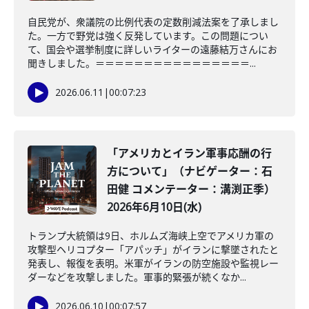
自民党が、衆議院の比例代表の定数削減法案を了承しまし
た。一方で野党は強く反発しています。この問題につい
て、国会や選挙制度に詳しいライターの遠藤結万さんにお
聞きしました。＝＝＝＝＝＝＝＝＝＝＝＝＝＝＝＝...
2026.06.11
|
00:07:23
「アメリカとイラン軍事応酬の行
方について」（ナビゲーター：石
田健 コメンテーター：溝渕正季）
2026年6月10日(水)
トランプ大統領は9日、ホルムズ海峡上空でアメリカ軍の
攻撃型ヘリコプター「アパッチ」がイランに撃墜されたと
発表し、報復を表明。米軍がイランの防空施設や監視レー
ダーなどを攻撃しました。軍事的緊張が続くなか...
2026.06.10
|
00:07:57