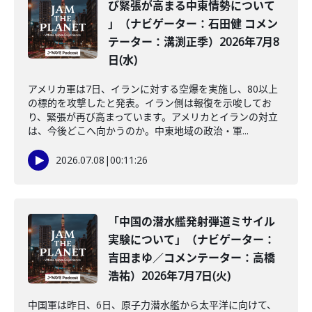
び緊張が高まる中東情勢について
」（ナビゲーター：石田健 コメン
テーター：溝渕正季）2026年7月8
日(水)
アメリカ軍は7日、イランに対する空爆を実施し、80以上
の標的を攻撃したと発表。イラン側は報復を示唆してお
り、緊張が再び高まっています。アメリカとイランの対立
は、今後どこへ向かうのか。中東地域の政治・軍...
2026.07.08
|
00:11:26
「中国の潜水艦発射弾道ミサイル
実験について」（ナビゲーター：
吉田まゆ／コメンテーター：高橋
浩祐）2026年7月7日(火)
中国軍は昨日、6日、原子力潜水艦から太平洋に向けて、