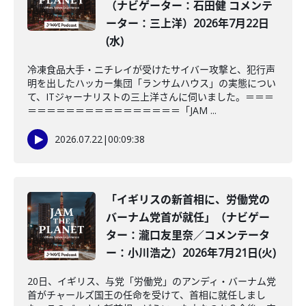
（ナビゲーター：石田健 コメンテ
ーター：三上洋）2026年7月22日
(水)
冷凍食品大手・ニチレイが受けたサイバー攻撃と、犯行声
明を出したハッカー集団「ランサムハウス」の実態につい
て、ITジャーナリストの三上洋さんに伺いました。＝＝＝
＝＝＝＝＝＝＝＝＝＝＝＝＝＝＝＝「JAM ...
2026.07.22
|
00:09:38
「イギリスの新首相に、労働党の
バーナム党首が就任」（ナビゲー
ター：瀧口友里奈／コメンテータ
ー：小川浩之）2026年7月21日(火)
20日、イギリス、与党「労働党」のアンディ・バーナム党
首がチャールズ国王の任命を受けて、首相に就任しまし