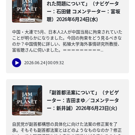
れた問題について」（ナビゲータ
ー：石田健 コメンテーター：富坂
聰）2026年6月24日(水)
中国・大連で5月、日本人2人が中国当局に拘束されていた
ことが明らかになりました。今回の拘束をどう見るべきな
のか？中国情勢に詳しい、拓殖大学海外事情研究所教授、
富坂聰さんに伺いました。＝＝＝＝＝＝＝＝＝...
2026.06.24
|
00:09:32
「副首都法案について」（ナビゲ
ーター：吉田まゆ／コメンテータ
ー：新井誠）2026年6月23日(火)
自民党が副首都構想の具体化に向けた法案の修正案を了
承。そもそも副首都法案とはどのようなものなのか？修正