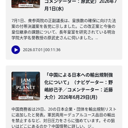
コメンテーター：原武史）2026年7
月1日(水)
7月1日、衆参両院の正副議長は、皇族数の確保に向けた法
案の付帯決議案を各党に示しました。この改正案と今後の
皇位継承の課題について、長年皇室を研究されている明治
学院大学名誉教授の原武史さんに伺いました。...
2026.07.01
|
00:11:36
「中国による日本への輸出規制強
化について」（ナビゲーター：野
嶋紗己子／コメンテーター：近藤
大介）2026年6月29日(月)
中国商務省は29日、20の日本企業・団体を輸出規制リスト
に追加したと発表。軍民両用＝デュアルユース品目の輸出
を禁止するなど、対日圧力をさらに強めています。その狙
いはどこにあるのか？中国情勢に詳しい、ジ...