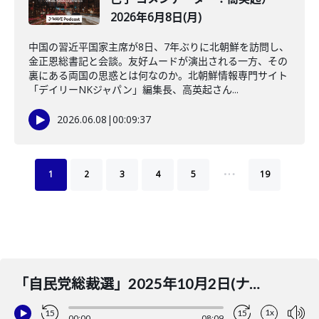
2026年6月8日(月)
中国の習近平国家主席が8日、7年ぶりに北朝鮮を訪問し、
金正恩総書記と会談。友好ムードが演出される一方、その
裏にある両国の思惑とは何なのか。北朝鮮情報専門サイト
「デイリーNKジャパン」編集長、高英起さん...
2026.06.08
|
00:09:37
…
1
2
3
4
5
19
「自民党総裁選」2025年10月2日(ナビゲーター：武田真一 コメンテーター：武田一顕)
1x
15
15
00:00
08:09