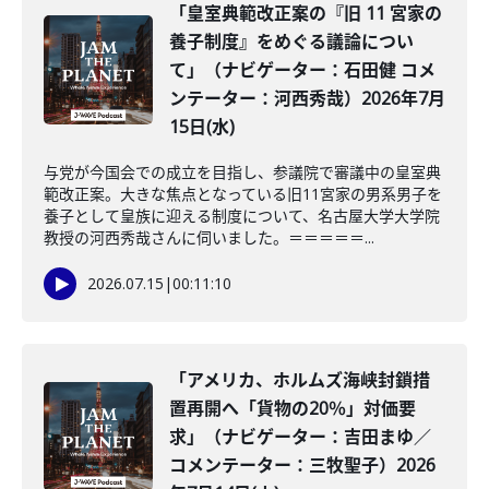
「皇室典範改正案の『旧 11 宮家の
養子制度』をめぐる議論につい
て」（ナビゲーター：石田健 コメ
ンテーター：河西秀哉）2026年7月
15日(水)
与党が今国会での成立を目指し、参議院で審議中の皇室典
範改正案。大きな焦点となっている旧11宮家の男系男子を
養子として皇族に迎える制度について、名古屋大学大学院
教授の河西秀哉さんに伺いました。＝＝＝＝＝...
2026.07.15
|
00:11:10
「アメリカ、ホルムズ海峡封鎖措
置再開へ「貨物の20％」対価要
求」（ナビゲーター：吉田まゆ／
コメンテーター：三牧聖子）2026