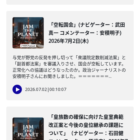
「空転国会」(ナビゲーター：武田
真一 コメンテーター：安積明子)
2026年7月2日(木)
与党が野党の反発を押し切って「衆議院定数削減法案」と
「副首都法案」を審議入りさせ、国会が空転しています。
正常化への協議はどうなったのか。政治ジャーナリストの
安積明子さんにお聞きしました。＝＝＝＝＝＝＝...
2026.07.02
|
00:10:07
「皇族数の確保に向けた皇室典範
改正案と今後の皇位継承の課題に
ついて」（ナビゲーター：石田健