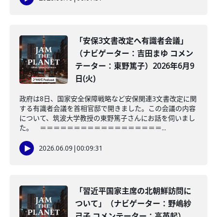
「安保3文書改定へ有識者会議」
（ナビゲーター：吉田まゆ コメン
テーター：東野篤子）2026年6月9
日(火)
政府は8日、国家安全保障戦略など安保関連3文書改定に関
する有識者会議を首相官邸で開きました。この会議の内容
について、筑波大学教授の東野篤子さんにお話を伺いまし
た。 ＝＝＝＝＝＝＝＝＝＝＝＝＝＝＝＝＝＝...
2026.06.09
|
00:09:31
「習近平国家主席の北朝鮮訪問に
ついて」（ナビゲーター：野嶋紗
己子 コメンテーター：高英起）