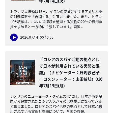
年7月14日(火)
トランプ大統領は13日、イランの港湾に対するアメリカ軍
の封鎖措置を「再開する」と宣言しました。また、トラン
プ大統領は、ホルムズ海峡を通過する貨物の20％の費用負
担を求めると一方的に主張しています。両国...
2026.07.14
|
00:10:33
「ロシアのスパイ活動の拠点とし
て日本が利用されている実態と課
題」（ナビゲーター：野嶋紗己子
／コメンテーター：山田敏弘）026
年7月13日(月)
アメリカのニューヨーク・タイムズは12日、日本が西側諸
国から追放されたロシア人スパイの活動拠点になっている
と報じました。ロシアのスパイ活動の拠点として日本が利
用されている実態と課題について、各国の諜報...