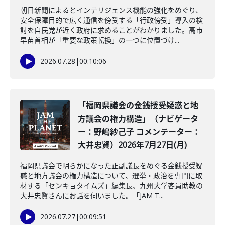
朝日新聞によるとインテリジェンス機能の強化をめぐり、
安全保障目的で広く通信を傍受する「行政傍受」導入の検
討を自民党が近く政府に求めることがわかりました。高市
早苗首相が「重要な政策転換」の一つに位置づけ...
2026.07.28
|
00:10:06
「福岡県議会の金銭授受疑惑と地
方議会の権力構造」（ナビゲータ
ー：野嶋紗己子 コメンテーター：
大井忠賢）2026年7月27日(月)
福岡県議会で明らかになった正副議長をめぐる金銭授受疑
惑と地方議会の権力構造について、選挙・政治を専門に取
材する「センキョタイムズ」編集長、九州大学客員助教の
大井忠賢さんにお話を伺いました。「JAM T...
2026.07.27
|
00:09:51