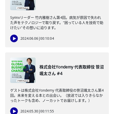
Syrinxリーダー 竹内雅樹さん第4回。病気が原因で失われ
た声をテクノロジーで取り戻す。"困っている人を技術で助
けたい"その想いに迫ります。
2024.06.06
|
00:10:04
株式会社Yondemy 代表取締役 笹沼
颯太さん #4
ゲストは株式会社Yondemy 代表取締役の笹沼颯太さん第4
回。未来を変える本との出会い。（放送では入りきらなか
ったトークも含め、ノーカットでお届けします。）
2024.05.30
|
00:11:55