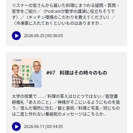
リスナーの皆さんから届いた料理にまつわる疑問・質問・
哲学をご紹介／〈Podcastが数学の講演に役立ちそうで
す〉／〈キッチン環境のこだわりを教えてください〉／
〈冷凍庫に入れておくといいものはありますか...
2026.06.25
|
00:36:05
#67 料理はその時々のもの
大学の授業で……／料理の答えはひとつではない／能登農
耕儀礼「あえのこと」／神様がそこにいるようにものを扱
う／澄んだ場所に住む／器と美術／料理と写真／同じもの
は二度と作れない番組宛のメッセージはこちらか...
2026.06.11
|
00:34:35