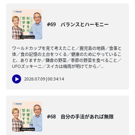
#69 バランスとハーモニー
ワールドカップを見て考えたこと／鹿児島の地鶏／食事と
体／食の記憶の土台をつくる／健康のためにやっているこ
と、ありますか／鎌倉の野菜／季節の野菜を食べること／
UFOズッキーニ／スイカは梅雨が明けてから／...
2026.07.09
|
00:34:14
#68 自分の手法があれば無限