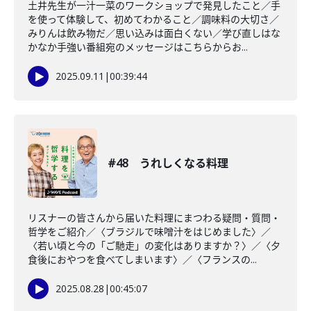
土井先生が一汁一菜のワークショップで発見したこと／手
を使って体験して、初めてわかること／調味料の大切さ／
みりんは飲み物だ／思い込みは面白くない／学び直しはな
かなか手強い番組宛のメッセージはこちらからお...
2025.09.11
|
00:39:44
#48 うれしくなる料理
リスナーの皆さんから届いた料理にまつわる疑問・質問・
哲学をご紹介／〈ブラジルで味噌汁をはじめました〉／
〈若い頃と今の「ご馳走」の変化はありますか？〉／〈夕
食後におやつを食べてしまいます〉／〈フランスの...
2025.08.28
|
00:45:07