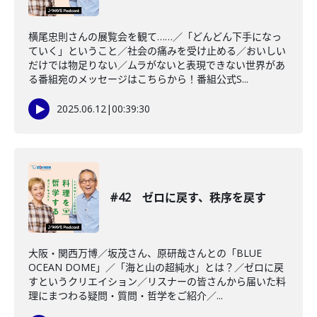
横尾忠則さんの展覧会を観て……／「どんどん下手になっ
ていく」ということ／社会の痛みを受け止める／おいしい
だけでは物足りない／ムラがないと表現できない世界があ
る番組宛のメッセージはこちらから！番組公式S...
2025.06.12
|
00:39:30
#42 ゼロに戻す、秩序を戻す
大阪・関西万博／坂茂さん、原研哉さんとの「BLUE
OCEAN DOME」／「海と山の超純水」とは？／ゼロに戻
すというクリエイション／リスナーの皆さんから届いた料
理にまつわる疑問・質問・哲学をご紹介／...