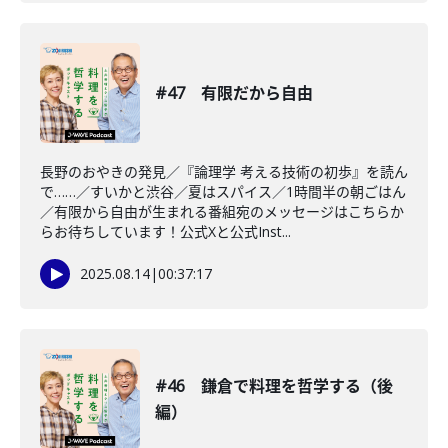
#47 有限だから自由
長野のおやきの発見／『論理学 考える技術の初歩』を読ん
で……／すいかと渋谷／夏はスパイス／1時間半の朝ごはん
／有限から自由が生まれる番組宛のメッセージはこちらか
らお待ちしています！公式Xと公式Inst...
2025.08.14
|
00:37:17
#46 鎌倉で料理を哲学する（後
編）