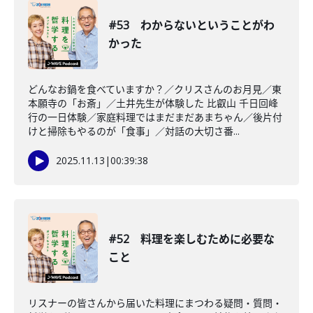
#53 わからないということがわ
かった
どんなお鍋を食べていますか？／クリスさんのお月見／東
本願寺の「お斎」／土井先生が体験した 比叡山 千日回峰
行の一日体験／家庭料理ではまだまだあまちゃん／後片付
けと掃除もやるのが「食事」／対話の大切さ番...
2025.11.13
|
00:39:38
#52 料理を楽しむために必要な
こと
リスナーの皆さんから届いた料理にまつわる疑問・質問・