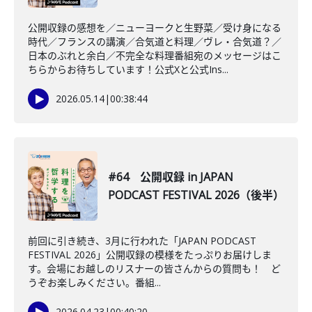
公開収録の感想を／ニューヨークと生野菜／受け身になる
時代／フランスの講演／合気道と料理／ヴレ・合気道？／
日本のぶれと余白／不完全な料理番組宛のメッセージはこ
ちらからお待ちしています！公式Xと公式Ins...
2026.05.14
|
00:38:44
#64 公開収録 in JAPAN
PODCAST FESTIVAL 2026（後半）
前回に引き続き、3月に行われた「JAPAN PODCAST
FESTIVAL 2026」公開収録の模様をたっぷりお届けしま
す。会場にお越しのリスナーの皆さんからの質問も！ ど
うぞお楽しみください。番組...
2026.04.23
|
00:40:20