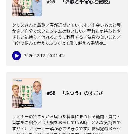
#59 「鼻歌と平常心と継続」
クリスさんと鼻歌／春が近づいています／出会いものと豊
かさ／自分で炊いたジャムはおいしい／荒れた気持ちとや
さしい気持ち／流れるように料理する／気負わないこと／
自分で悩んで考えてぶつかって乗り越える番組宛...
2026.02.12
|
00:41:42
#58 「ふつう」のすごさ
リスナーの皆さんから届いた料理にまつわる疑問・質問・
哲学をご紹介／〈大根をおろしている時、どんな気持ちで
すか？〉／〈一汁一菜が心のお守りです〉番組宛のメッセ