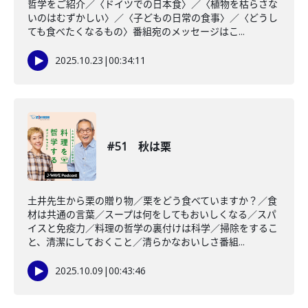
哲学をご紹介／〈ドイツでの日本食〉／〈植物を枯らさな
いのはむずかしい〉／〈子どもの日常の食事〉／〈どうし
ても食べたくなるもの〉番組宛のメッセージはこ...
2025.10.23
|
00:34:11
#51 秋は栗
土井先生から栗の贈り物／栗をどう食べていますか？／食
材は共通の言葉／スープは何をしてもおいしくなる／スパ
イスと免疫力／料理の哲学の裏付けは科学／掃除をするこ
と、清潔にしておくこと／清らかなおいしさ番組...
2025.10.09
|
00:43:46