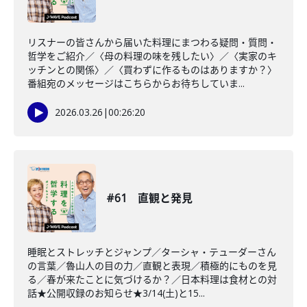
リスナーの皆さんから届いた料理にまつわる疑問・質問・
哲学をご紹介／〈母の料理の味を残したい〉／〈実家のキ
ッチンとの関係〉／〈買わずに作るものはありますか？〉
番組宛のメッセージはこちらからお待ちしていま...
2026.03.26
|
00:26:20
#61 直観と発見
睡眠とストレッチとジャンプ／ターシャ・テューダーさん
の言葉／魯山人の目の力／直観と表現／積極的にものを見
る／春が来たことに気づけるか？／日本料理は食材との対
話★公開収録のお知らせ★3/14(土)と15...