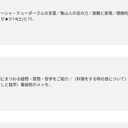
ターシャ・テューダーさんの言葉／魯山人の目の力／直観と表現／積極
/14(土)と15...
理にまつわる疑問・質問・哲学をご紹介／〈料理をする時の音について
と独学〉番組宛のメッセ...