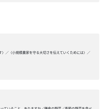
ます〉／〈小規模農家を守る大切さを伝えていくためには〉／
やっていること、ありますか／鎌倉の野菜／季節の野菜を食べ