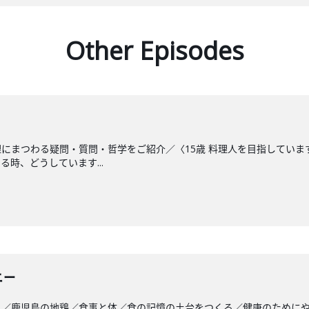
Other Episodes
にまつわる疑問・質問・哲学をご紹介／〈15歳 料理人を目指してい
時、どうしています...
ニー
と／鹿児島の地鶏／食事と体／食の記憶の土台をつくる／健康のために