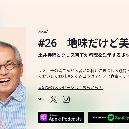
Food
#26 地味だけど
土井善晴とクリス智子が料理を哲学するポッドキャスト
リスナーの皆さんから届いた料理にまつわる疑問
でおいしくお料理をするコツは？〉／〈食事をす
番組宛のメッセージはこちらから！
sns