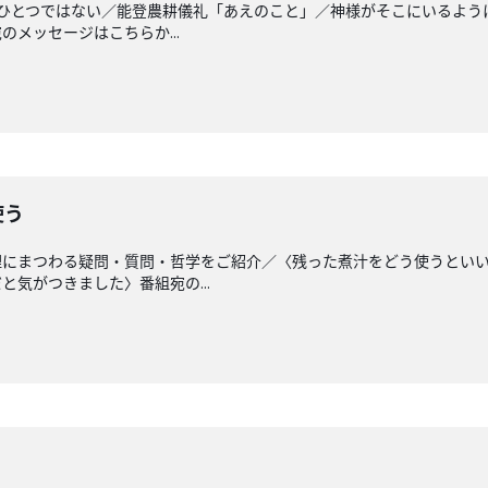
はひとつではない／能登農耕儀礼「あえのこと」／神様がそこにいるよう
メッセージはこちらか...
使う
理にまつわる疑問・質問・哲学をご紹介／〈残った煮汁をどう使うとい
気がつきました〉番組宛の...