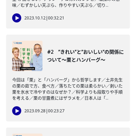
味／むずかしい天ぷら、作りやすい天ぷら／切り...
2023.10.12
|
00:32:21
#2 ”きれい”と”おいしい”の関係に
ついて〜栗とハンバーグ〜
今回は「栗」と「ハンバーグ」から哲学します／土井先生
の栗の茹で方、食べ方／落ちたての栗は柔らかい／剥いた
栗を氷水で冷やすのはなぜか？／科学よりも段取りや手順
を考える／栗の甘露煮にはザラメを／日本人は「...
2023.09.28
|
00:23:27