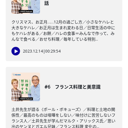
話
クリスマス、お正月……12月の過ごし方／小さなケハレと
大きなケハレ／お正月は生まれ変わる日／日常生活の中に
もケハレがある／お餅／ハレの食事＝みんなで作って、み
んなで食べる／おせち料理／毎年している特別...
2023.12.14
|
00:29:54
#6 フランス料理と美意識
土井先生が語る〈ポール・ボキューズ〉／料理と土地の関
係性／最高のものは喧嘩をしない／味付けに苦労しないフ
ランス人／土井先生が学んだマルク・アリックス氏／思い
出のヤンヌとガエル兄妹／フランス料理 変化の...