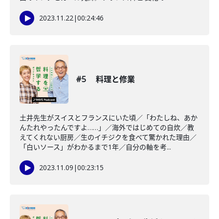
2023.11.22
|
00:24:46
#5 料理と修業
土井先生がスイスとフランスにいた頃／「わたしね、あか
んたれやったんですよ……」／海外ではじめての自炊／教
えてくれない厨房／生のイチジクを食べて驚かれた理由／
「白いソース」がわかるまで1年／自分の軸を考...
2023.11.09
|
00:23:15