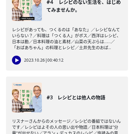
#4 レシピのない生活を、はじめ
てみませんか。
レシピがあっても、つくるのは「あなた」／レシピなんて
いらない？／料理は「つくる人」がボス／西洋はレシピ、
日本は勘／日本料理の油と素材／山菜の天ぷらは……／
「おばあちゃん」の料理とレシピ／土井先生のおば...
2023.10.26
|
00:40:12
#3 レシピとは他人の物語
リスナーさんからのメッセージ／レシピの番組ではないん
です／レシピはよその人の思い出や物語／日本料理は”分
量”が出せない／アラン・デュカスのレシピ／塩揉みの意