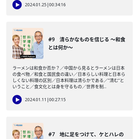
2024.01.25
|
00:34:16
#9 清らかなものを信じる 〜和食
とは何か〜
ラーメンは和食か否か？／中国から見るとラーメンは日本
の食べ物／和食と国民食の違い／日本らしい料理と日本ら
しくない料理の区別／日本料理は清らかである／”清む”と
いうこと／食文化とは身を守るもの／世界を制...
2024.01.11
|
00:27:15
#7 地に足をつけて、ケとハレの